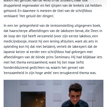
alleen het geritsel van de wind in de struiken, maar ook
druppelend regenwater en het sjirpen van de krekels zal hebben
gehoord. En daarmee is meteen de titel van de schrijfdoos
verklaard: ‘Het geluid der dingen.’
In een ter gelegenheid van de tentoonstelling uitgegeven boek,
dat haarscherpe afbeeldingen van de lakdozen bevat, die Dees in
de loop der tijd heeft verzameld (voor zijn eerste lakdoos, een
medicijndoosje, moest hij een lening afsluiten, want als arts in
opleiding kon hij dat niet betalen), vertelt de lakexpert dat de
Japanse keizer al eerder een schrijfdoos had gekregen met
afbeeldingen van de blinde prins Semimaru. Hij had blijkbaar iets
met het thema eenzaamheid, want hij liet maar liefst
honderdduizend gedichten na, waarin het gevoel van
‘eenzaamheid in zijn hoge ambt’ een terugkerend thema was.