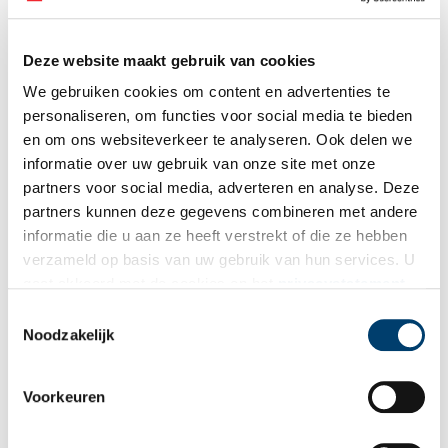
Deze website maakt gebruik van cookies
We gebruiken cookies om content en advertenties te
personaliseren, om functies voor social media te bieden
en om ons websiteverkeer te analyseren. Ook delen we
informatie over uw gebruik van onze site met onze
partners voor social media, adverteren en analyse. Deze
partners kunnen deze gegevens combineren met andere
informatie die u aan ze heeft verstrekt of die ze hebben
verzameld op basis van uw gebruik van hun services. U
gaat akkoord met de cookies en het
privacystatement
als u onze website blijft gebruiken.
Toestemmingsselectie
Noodzakelijk
Voorkeuren
De blinde prins luistert naar het ‘ruisen van de grassen’, afbeelding op de
schrijfdoos ‘Het geluid der dingen’ uit 1909. Toegeschreven aan Tojima Kofu.