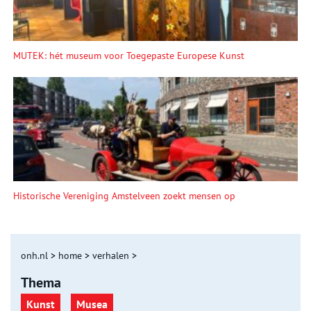
MUTEK: hét museum voor Toegepaste Europese Kunst
Historische Vereniging Amstelveen zoekt mensen op
onh.nl
>
home
>
verhalen
>
Thema
Kunst
Musea