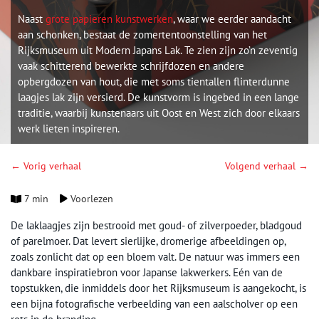
Naast
grote papieren kunstwerken
, waar we eerder aandacht
aan schonken, bestaat de zomertentoonstelling van het
Rijksmuseum uit Modern Japans Lak. Te zien zijn zo’n zeventig
vaak schitterend bewerkte schrijfdozen en andere
opbergdozen van hout, die met soms tientallen flinterdunne
laagjes lak zijn versierd. De kunstvorm is ingebed in een lange
traditie, waarbij kunstenaars uit Oost en West zich door elkaars
werk lieten inspireren.
← Vorig verhaal
Volgend verhaal →
7 min
Voorlezen
De laklaagjes zijn bestrooid met goud- of zilverpoeder, bladgoud
of parelmoer. Dat levert sierlijke, dromerige afbeeldingen op,
zoals zonlicht dat op een bloem valt. De natuur was immers een
dankbare inspiratiebron voor Japanse lakwerkers. Eén van de
topstukken, die inmiddels door het Rijksmuseum is aangekocht, is
een bijna fotografische verbeelding van een aalscholver op een