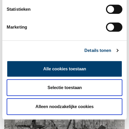
Statistieken
Marketing
Beeldmerk College groote Visscherij. Beeld: Walter Haentjens.
Nieuwe visserijhavens
Details tonen
Met de opheffing van het kaakverbod krijgt de kustvisserij weer
een kans. Het Noord-Holands Kanaal, het Noordzeekanaal en de
Nieuwe Waterweg worden gegraven. Nieuwe vissershavens
Alle cookies toestaan
komen op zoals Vlaardingen, Maassluis en IJmuiden.
Scheveningen krijgt in 1904 een zeehaven.
Selectie toestaan
Alleen noodzakelijke cookies