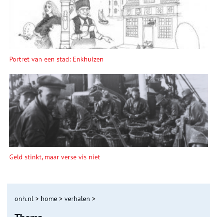
Portret van een stad: Enkhuizen
Geld stinkt, maar verse vis niet
onh.nl
>
home
>
verhalen
>