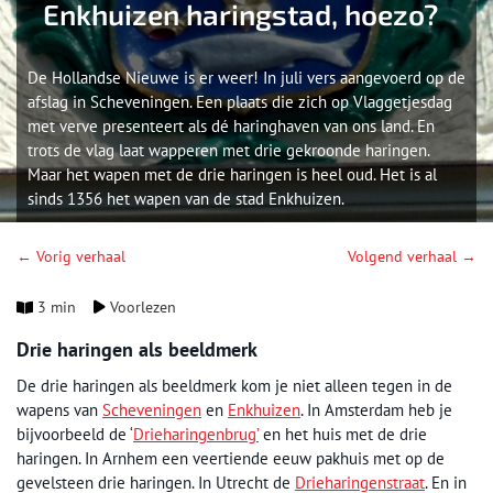
Enkhuizen haringstad, hoezo?
De Hollandse Nieuwe is er weer! In juli vers aangevoerd op de
afslag in Scheveningen. Een plaats die zich op Vlaggetjesdag
met verve presenteert als dé haringhaven van ons land. En
trots de vlag laat wapperen met drie gekroonde haringen.
Maar het wapen met de drie haringen is heel oud. Het is al
sinds 1356 het wapen van de stad Enkhuizen.
← Vorig verhaal
Volgend verhaal →
3 min
Voorlezen
Drie haringen als beeldmerk
De drie haringen als beeldmerk kom je niet alleen tegen in de
wapens van
Scheveningen
en
Enkhuizen
. In Amsterdam heb je
bijvoorbeeld de ‘
Drieharingenbrug’
en het huis met de drie
haringen. In Arnhem een veertiende eeuw pakhuis met op de
gevelsteen drie haringen. In Utrecht de
Drieharingenstraat
. En in