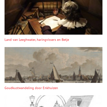
Land van Leeghwater, haringvissers en Betje
Goudkustwandeling door Enkhuizen