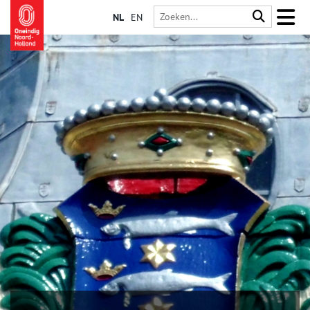
NL
EN