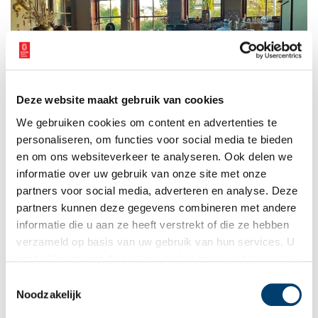
Deze website maakt gebruik van cookies
We gebruiken cookies om content en advertenties te
personaliseren, om functies voor social media te bieden
en om ons websiteverkeer te analyseren. Ook delen we
In de keuken zijn extra ramen aangebracht voor meer licht. Foto: Fiona Mesman.
informatie over uw gebruik van onze site met onze
Wol van de zaak
partners voor social media, adverteren en analyse. Deze
Eén van de ruime slaapkamers op de eerste verdieping gebruikt
partners kunnen deze gegevens combineren met andere
Fiona momenteel als atelier voor haar kleine onderneming. Het
informatie die u aan ze heeft verstrekt of die ze hebben
ligt er vol met stapels wollen kleding, klaar voor de verkoop. ‘Toen
verzameld op basis van uw gebruik van hun services. U
ik zelf kinderen kreeg en mijn eigen babykleding tevoorschijn
gaat akkoord met de cookies en het
privacystatement
haalde, herontdekte ik de fijne eigenschappen van wol.’ Ongeveer
als u onze website blijft gebruiken.
Toestemmingsselectie
een jaar geleden begon ze met het verkopen van wollen truien
Noodzakelijk
via Facebook. Dat liep zo goed, dat ze haar eigen Instagrampagina
begon:
Huusje Wol
. Eens in de twee weken houdt ze daar een