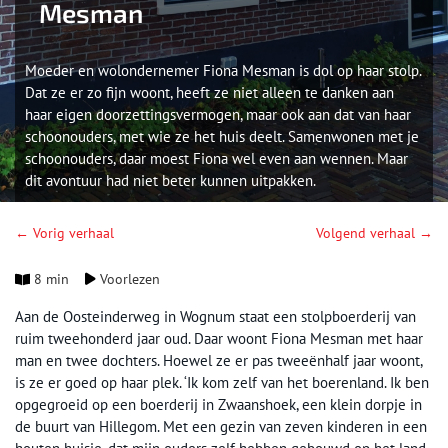
Mesman
Moeder en wolondernemer Fiona Mesman is dol op haar stolp.
Dat ze er zo fijn woont, heeft ze niet alleen te danken aan
haar eigen doorzettingsvermogen, maar ook aan dat van haar
schoonouders, met wie ze het huis deelt. Samenwonen met je
schoonouders, daar moest Fiona wel even aan wennen. Maar
dit avontuur had niet beter kunnen uitpakken.
← Vorig verhaal
Volgend verhaal →
8 min
Voorlezen
Aan de Oosteinderweg in Wognum staat een stolpboerderij van
ruim tweehonderd jaar oud. Daar woont Fiona Mesman met haar
man en twee dochters. Hoewel ze er pas tweeënhalf jaar woont,
is ze er goed op haar plek. ‘Ik kom zelf van het boerenland. Ik ben
opgegroeid op een boerderij in Zwaanshoek, een klein dorpje in
de buurt van Hillegom. Met een gezin van zeven kinderen in een