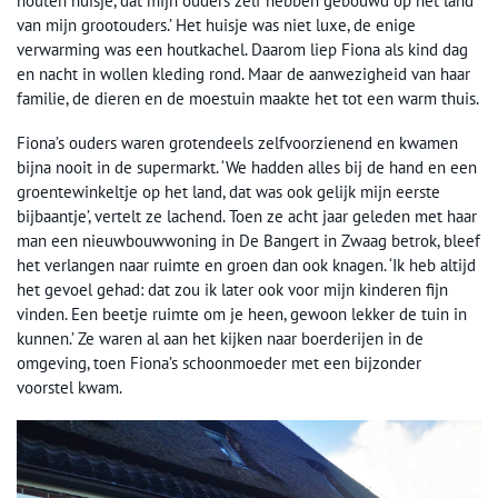
houten huisje, dat mijn ouders zelf hebben gebouwd op het land
van mijn grootouders.’ Het huisje was niet luxe, de enige
verwarming was een houtkachel. Daarom liep Fiona als kind dag
en nacht in wollen kleding rond. Maar de aanwezigheid van haar
familie, de dieren en de moestuin maakte het tot een warm thuis.
Fiona’s ouders waren grotendeels zelfvoorzienend en kwamen
bijna nooit in de supermarkt. ‘We hadden alles bij de hand en een
groentewinkeltje op het land, dat was ook gelijk mijn eerste
bijbaantje’, vertelt ze lachend. Toen ze acht jaar geleden met haar
man een nieuwbouwwoning in De Bangert in Zwaag betrok, bleef
het verlangen naar ruimte en groen dan ook knagen. ‘Ik heb altijd
het gevoel gehad: dat zou ik later ook voor mijn kinderen fijn
vinden. Een beetje ruimte om je heen, gewoon lekker de tuin in
kunnen.’ Ze waren al aan het kijken naar boerderijen in de
omgeving, toen Fiona’s schoonmoeder met een bijzonder
voorstel kwam.