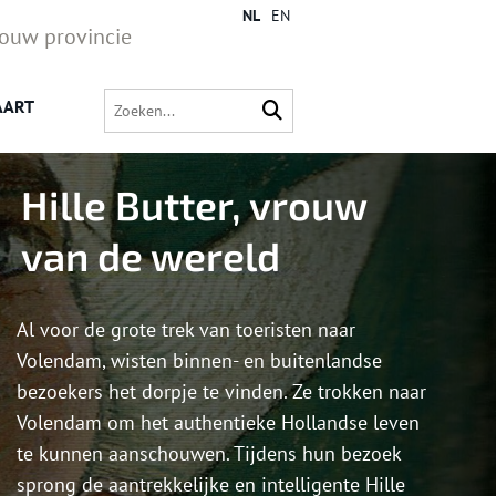
NL
EN
jouw provincie
AART
Hille Butter, vrouw
van de wereld
Al voor de grote trek van toeristen naar
Volendam, wisten binnen- en buitenlandse
bezoekers het dorpje te vinden. Ze trokken naar
Volendam om het authentieke Hollandse leven
te kunnen aanschouwen. Tijdens hun bezoek
sprong de aantrekkelijke en intelligente Hille