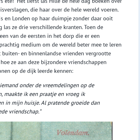
ters ete!” Het liefst las Hille de hele dag boeken over
sverslagen, die haar over de hele wereld voeren.
js en Londen op haar duimpje zonder daar ooit
 las ze drie verschillende kranten. Toen de
een van de eersten in het dorp die er een
 prachtig medium om de wereld beter mee te leren
 buiten- en binnenlandse vrienden vergrootte
f hoe ze aan deze bijzondere vriendschappen
onen op de dijk leerde kennen:
ik iemand onder de vreemdelingen op de
, maakte ik een praatje en vroeg ik
n in mijn huisje. Al pratende groeide dan
ede vriendschap.”