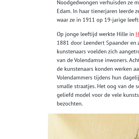
Noodgedwongen verhuisden ze meer
Edam. In haar tienerjaren leerde z
waar ze in 1911 op 19-jarige leef
Op jonge leeftijd werkte Hille in
H
1881 door Leendert Spaander en z
kunstenaars voelden zich aangetro
van de Volendamse inwoners. Achte
de kunstenaars konden werken aan
Volendammers tijdens hun dagelij
smalle straatjes. Het oog van de s
geliefd model voor de vele kunst
bezochten.