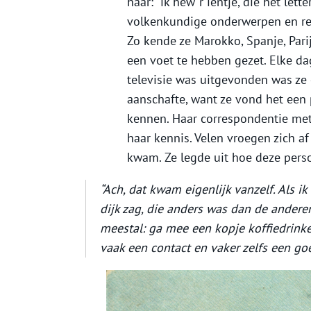
haar: “ik hew ‘r ientje, die het let
volkenkundige onderwerpen en rei
Zo kende ze Marokko, Spanje, Pari
een voet te hebben gezet. Elke dag
televisie was uitgevonden was ze 
aanschafte, want ze vond het een
kennen. Haar correspondentie met
haar kennis. Velen vroegen zich a
kwam. Ze legde uit hoe deze pers
“Ach, dat kwam eigenlijk vanzelf. Als 
dijk zag, die anders was dan de anderen
meestal: ga mee een kopje koffiedrinke
vaak een contact en vaker zelfs een go