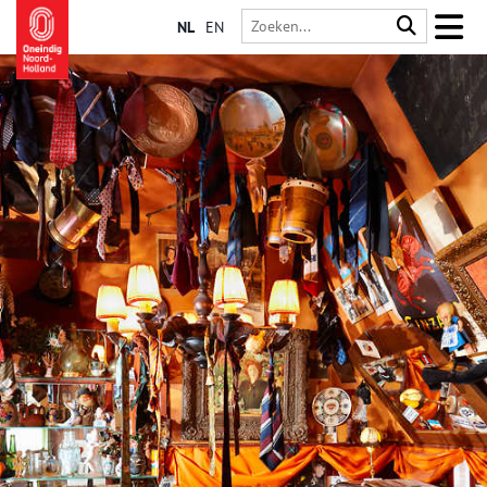
NL
EN