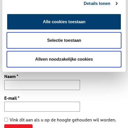
Details tonen
Aanvullingen
Alle cookies toestaan
Vul deze informatie aan of geef een reactie.
Selectie toestaan
Alleen noodzakelijke cookies
Vereiste velden zijn gemarkeerd met *. Het e-mailadres wordt niet
gepubliceerd.
Naam
*
E-mail
*
Vink dit aan als u op de hoogte gehouden wil worden.