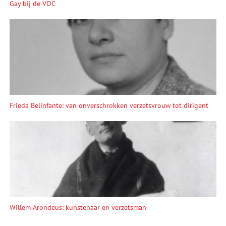
Gay bij de VOC
Frieda Belinfante: van onverschrokken verzetsvrouw tot dirigent
Willem Arondeus: kunstenaar en verzetsman