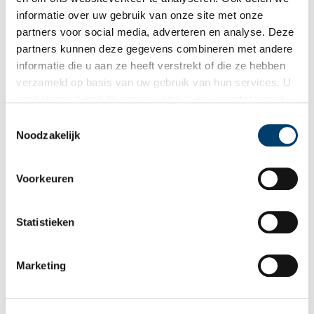
Café ’t Mandje. Beeld via Amsterdam Museum.
informatie over uw gebruik van onze site met onze
partners voor social media, adverteren en analyse. Deze
Bronnen:
partners kunnen deze gegevens combineren met andere
Café ’t Mandje: Geschiedenis
informatie die u aan ze heeft verstrekt of die ze hebben
Amsterdam Museum
verzameld op basis van uw gebruik van hun services. U
Publicatiedatum: 24/03/2011
gaat akkoord met de cookies en het
privacystatement
als u onze website blijft gebruiken.
Toestemmingsselectie
Noodzakelijk
Ontvang de nieuwsbrief
Voorkeuren
Wilt u op de hoogte blijven van de mooiste verhalen en het
laatste erfgoednieuws? Schrijf u dan nu in voor onze
Statistieken
wekelijkse nieuwsbrief!
Marketing
Bij inschrijving gaat u akkoord met ons
privacybeleid
.