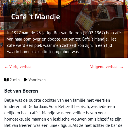
Café ’t Mandje
In 1927 nam de 25-jarige Bet van Beeren (1902-1967) het café
van haar oom over en doopte het om tot Café ’t Mandje. Het
café werd een plek waar men zichzelf kon zijn, in een tijd
waarin homoseksualiteit nog taboe was.
← Vorig verhaal
Volgend verhaal →
2 min
Voorlezen
Bet van Beeren
Betje was de oudste dochter van een familie met veertien
kinderen uit De Jordaan. Voor Bet, zelf lesbisch, was iedereen
gelijk en haar café ’t Mandje was een veilige haven voor
homoseksuele mannen en lesbische vrouwen om zichzelf te zijn.
Bet van Beeren was een uniek figuur. Als ze niet achter de bar de