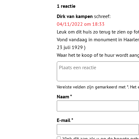
1 reactie
Dirk van kampen
schreef:
04/11/2022 om 18:33
Leuk om dit huis zo terug te zien op fo
Vond vandaag in monument in Haarlem 
23 juli 1929 )
Waar het te koop of te huur wordt aa
Vereiste velden zijn gemarkeerd met *. Het
Naam
*
E-mail
*
Vink dit aan als u op de hoogte ge