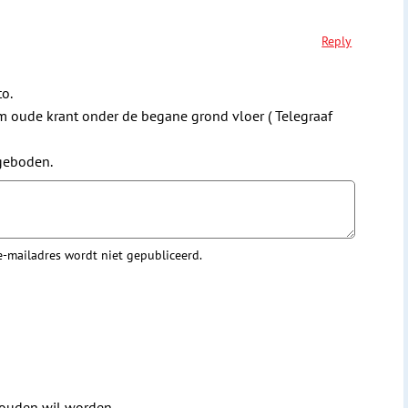
Reply
to.
oude krant onder de begane grond vloer ( Telegraaf
ngeboden.
 e-mailadres wordt niet gepubliceerd.
houden wil worden.