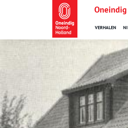
Oneindig
VERHALEN
N