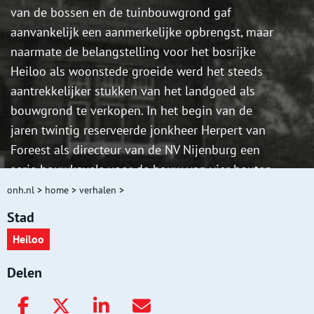
van de bossen en de tuinbouwgrond gaf
aanvankelijk een aanmerkelijke opbrengst, maar
naarmate de belangstelling voor het bosrijke
Heiloo als woonstede groeide werd het steeds
aantrekkelijker stukken van het landgoed als
bouwgrond te verkopen. In het begin van de
jaren twintig reserveerde jonkheer Herpert van
Foreest als directeur van de NV Nijenburg een
serie bouwkavels voor de bouw van vier houten
blokhuizen: De Specht aan de Heerenweg en
onh.nl
>
home
>
verhalen
>
Blockhove, De Lutine en het huis van Stet aan de
Stad
Kennemerstraatweg.
Heiloo
Delen