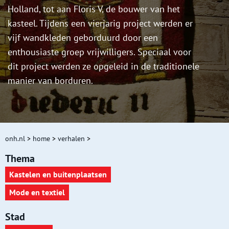
Holland, tot aan Floris V, de bouwer van het
kasteel. Tijdens een vierjarig project werden er
vijf wandkleden geborduurd door een
enthousiaste groep vrijwilligers. Speciaal voor
dit project werden ze opgeleid in de traditionele
manier van borduren.
onh.nl
>
home
>
verhalen
>
Thema
Kastelen en buitenplaatsen
Mode en textiel
Stad