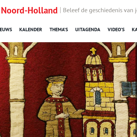
 Noord-Holland
Beleef de geschiedenis van 
IEUWS
KALENDER
THEMA’S
UITAGENDA
VIDEO’S
K