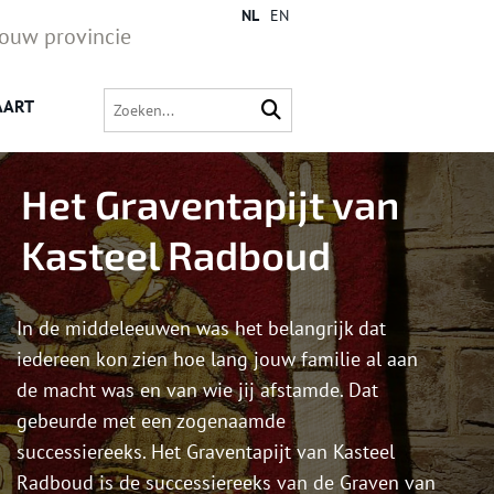
NL
EN
jouw provincie
AART
Het Graventapijt van
Kasteel Radboud
In de middeleeuwen was het belangrijk dat
iedereen kon zien hoe lang jouw familie al aan
de macht was en van wie jij afstamde. Dat
gebeurde met een zogenaamde
successiereeks. Het Graventapijt van Kasteel
Radboud is de successiereeks van de Graven van