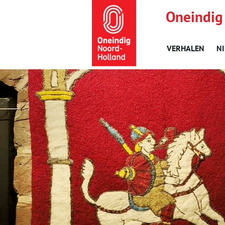
Oneindig
VERHALEN
N