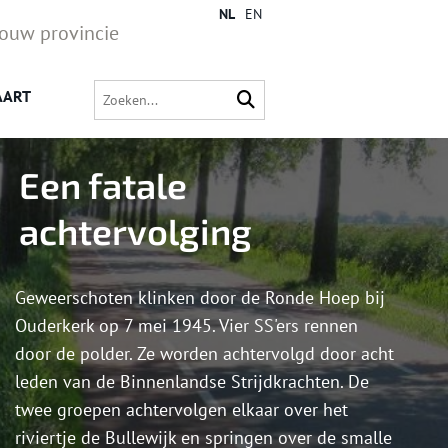
NL
EN
jouw provincie
AART
Een fatale
achtervolging
Geweerschoten klinken door de Ronde Hoep bij
Ouderkerk op 7 mei 1945. Vier SS'ers rennen
door de polder. Ze worden achtervolgd door acht
leden van de Binnenlandse Strijdkrachten. De
twee groepen achtervolgen elkaar over het
riviertje de Bullewijk en springen over de smalle