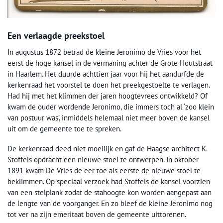
Een verlaagde preekstoel
In augustus 1872 betrad de kleine Jeronimo de Vries voor het
eerst de hoge kansel in de vermaning achter de Grote Houtstraat
in Haarlem. Het duurde achttien jaar voor hij het aandurfde de
kerkenraad het voorstel te doen het preekgestoelte te verlagen.
Had hij met het klimmen der jaren hoogtevrees ontwikkeld? Of
kwam de ouder wordende Jeronimo, die immers toch al ‘zoo klein
van postuur was’, inmiddels helemaal niet meer boven de kansel
uit om de gemeente toe te spreken.
De kerkenraad deed niet moeilijk en gaf de Haagse architect K.
Stoffels opdracht een nieuwe stoel te ontwerpen. In oktober
1891 kwam De Vries de eer toe als eerste de nieuwe stoel te
beklimmen. Op speciaal verzoek had Stoffels de kansel voorzien
van een stelplank zodat de stahoogte kon worden aangepast aan
de lengte van de voorganger. En zo bleef de kleine Jeronimo nog
tot ver na zijn emeritaat boven de gemeente uittorenen.