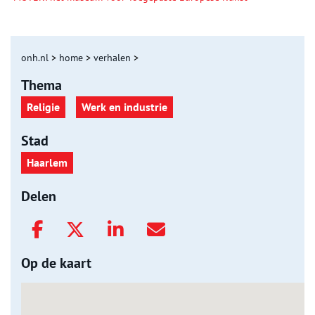
onh.nl
>
home
>
verhalen
>
Thema
Religie
Werk en industrie
Stad
Haarlem
Delen
Op de kaart