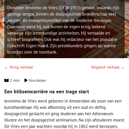
Dominee Jeronimo de Vries (1838-1915) genoot, ondanks zijn
geringe lengte, binnen de doopsgezinde broederschap veel
aanzien als evangelieprediker van de moderne theologie.
Daarnaast werd hij, ook buiten de eigen kring, bekend
vanwege zijn letterkundige activiteiten. Hij vertaalde en
schreef biografieën. Ook was hij redacteur van het populaire
tijdschrift Eigen Haard. Zijn preekbundels gingen als warme
broodjes over de toonbank.
← Vorig verhaal
Volgend verhaal →
2 min
Voorlezen
Een bliksemcarrière na een trage start
Jeronimo de Vries werd geboren in Amsterdam als zoon van een
kunsthandelaar. Hij was afkomstig uit een oud en deftig
doopsgezind geslacht en ging studeren aan het Athenaeum
Illustre en het doopsgezind seminarium. Na zijn afstuderen moest
De Vries een jaar wachten voordat hij in 1862 werd beroepen,