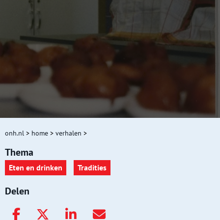
onh.nl
>
home
>
verhalen
>
Thema
Eten en drinken
Tradities
Delen