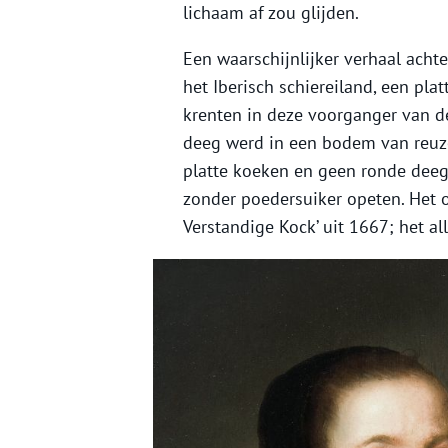
lichaam af zou glijden.
Een waarschijnlijker verhaal achte
het Iberisch schiereiland, een pla
krenten in deze voorganger van de
deeg werd in een bodem van reuzel
platte koeken en geen ronde deegb
zonder poedersuiker opeten. Het o
Verstandige Kock’ uit 1667; het a