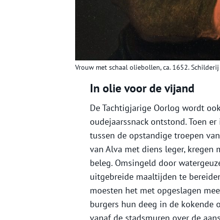
Vrouw met schaal oliebollen, ca. 1652. Schilder
In olie voor de vijand
De Tachtigjarige Oorlog wordt oo
oudejaarssnack ontstond. Toen er 
tussen de opstandige troepen van
van Alva met diens leger, kregen
beleg. Omsingeld door watergeuz
uitgebreide maaltijden te bereide
moesten het met opgeslagen meel 
burgers hun deeg in de kokende o
vanaf de stadsmuren over de aans