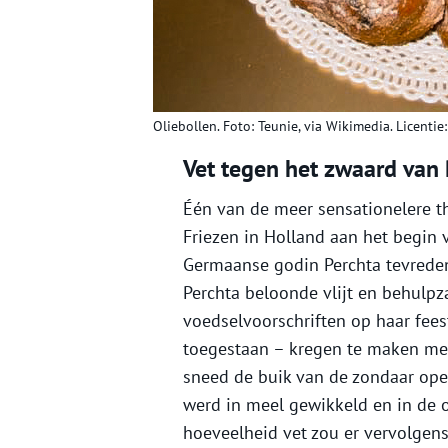
Oliebollen. Foto: Teunie, via Wikimedia. Licentie:
Vet tegen het zwaard van 
Één van de meer sensationelere th
Friezen in Holland aan het begin v
Germaanse godin Perchta tevreden
Perchta beloonde vlijt en behulpz
voedselvoorschriften op haar fee
toegestaan – kregen te maken met
sneed de buik van de zondaar ope
werd in meel gewikkeld en in de o
hoeveelheid vet zou er vervolgen