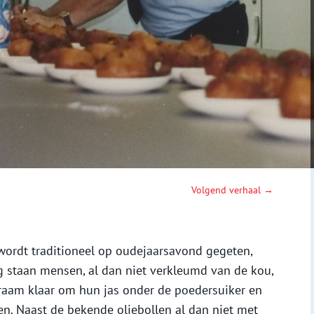
Volgend verhaal →
wordt traditioneel op oudejaarsavond gegeten,
g staan mensen, al dan niet verkleumd van de kou,
nkraam klaar om hun jas onder de poedersuiker en
gen. Naast de bekende oliebollen al dan niet met