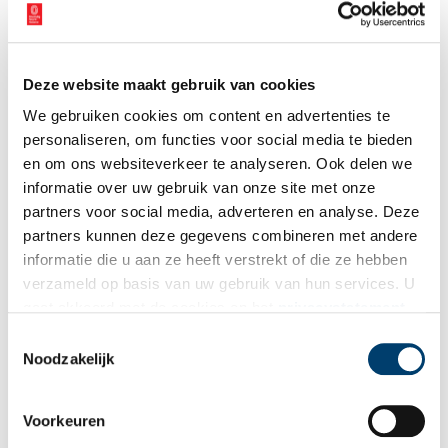
Deze website maakt gebruik van cookies
We gebruiken cookies om content en advertenties te
personaliseren, om functies voor social media te bieden
en om ons websiteverkeer te analyseren. Ook delen we
informatie over uw gebruik van onze site met onze
partners voor social media, adverteren en analyse. Deze
partners kunnen deze gegevens combineren met andere
Kamp Crailo in 1956. Onbekende fotograaf, Gezicht op militair oefenterrein Kamp
informatie die u aan ze heeft verstrekt of die ze hebben
Crailo (1956). Beeld: Noord-Hollands Archief.
verzameld op basis van uw gebruik van hun services. U
De situatie in Kamp Crailo
gaat akkoord met de cookies en het
privacystatement
als u onze website blijft gebruiken.
Toestemmingsselectie
Over de meeste kampen is weinig bekend. Het kamp De
Noodzakelijk
Harskamp op de Veluwe is het enige waar parlementair
onderzoek naar is gedaan. Doordat Kamp Crailo een legerplaats
was geweest, behoorde het in ieder geval tot de zes van de 130
Voorkeuren
plekken die wel geschikt waren om grote aantallen mensen te