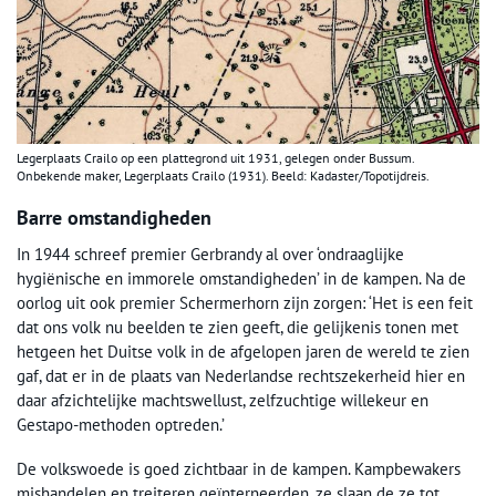
Legerplaats Crailo op een plattegrond uit 1931, gelegen onder Bussum.
Onbekende maker, Legerplaats Crailo (1931). Beeld: Kadaster/Topotijdreis.
Barre omstandigheden
In 1944 schreef premier Gerbrandy al over ‘ondraaglijke
hygiënische en immorele omstandigheden’ in de kampen. Na de
oorlog uit ook premier Schermerhorn zijn zorgen: ‘Het is een feit
dat ons volk nu beelden te zien geeft, die gelijkenis tonen met
hetgeen het Duitse volk in de afgelopen jaren de wereld te zien
gaf, dat er in de plaats van Nederlandse rechtszekerheid hier en
daar afzichtelijke machtswellust, zelfzuchtige willekeur en
Gestapo-methoden optreden.’
De volkswoede is goed zichtbaar in de kampen. Kampbewakers
mishandelen en treiteren geïnterneerden, ze slaan de ze tot