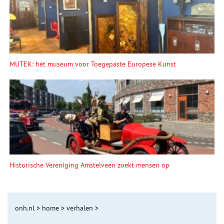
MUTEK: hét museum voor Toegepaste Europese Kunst
Historische Vereniging Amstelveen zoekt mensen op
onh.nl
>
home
>
verhalen
>