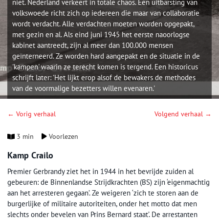
niet. Nederland verkeert in totale chaos. Een uitbarsting van
volkswoede richt zich op iedereen die maar van collaboratie
wordt verdacht. Alle verdachten moeten worden opgepakt,
met gezin en al. Als eind juni 1945 het eerste naoorlogse
kabinet aantreedt, zijn al meer dan 100.000 mensen
geïnterneerd. Ze worden hard aangepakt en de situatie in de
'kampen' waarin ze terecht komen is tergend. Een historicus
schrijft later: 'Het lijkt erop alsof de bewakers de methodes
van de voormalige bezetters willen evenaren.'
← Vorig verhaal
Volgend verhaal →
3 min
Voorlezen
Kamp Crailo
Premier Gerbrandy ziet het in 1944 in het bevrijde zuiden al
gebeuren: de Binnenlandse Strijdkrachten (BS) zijn ‘eigenmachtig
aan het arresteren gegaan’. Ze weigeren ‘zich te storen aan de
burgerlijke of militaire autoriteiten, onder het motto dat men
slechts onder bevelen van Prins Bernard staat’. De arrestanten