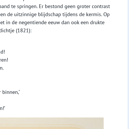
band te springen. Er bestond geen groter contrast
en de uitzinnige blijdschap tijdens de kermis. Op
et in de negentiende eeuw dan ook een drukte
dichtje (1821):
d!
ren!
n.
 binnen,‘
n!’