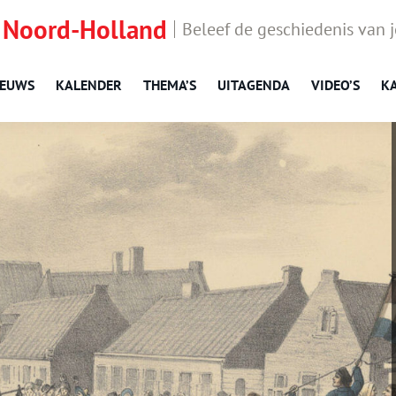
 Noord-Holland
Beleef de geschiedenis van 
IEUWS
KALENDER
THEMA’S
UITAGENDA
VIDEO’S
K