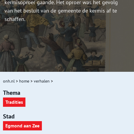
kermisoproer gaande. Het oproer was het gevolg
van het besluit van de gemeente de kermis af te
schaffen.
onh.nl
>
home
>
verhalen
>
Thema
Tradities
Stad
Egmond aan Zee