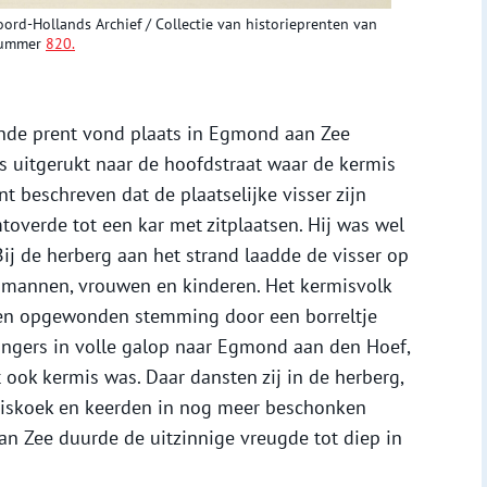
oord-Hollands Archief /
Collectie van historieprenten van
snummer
820.
nde prent vond plaats in Egmond aan Zee
s uitgerukt naar de hoofdstraat waar de kermis
t beschreven dat de plaatselijke visser zijn
overde tot een kar met zitplaatsen. Hij was wel
 Bij de herberg aan het strand laadde de visser op
 mannen, vrouwen en kinderen. Het kermisvolk
e en opgewonden stemming door een borreltje
gangers in volle galop naar Egmond aan den Hoef,
 ook kermis was. Daar dansten zij in de herberg,
miskoek en keerden in nog meer beschonken
an Zee duurde de uitzinnige vreugde tot diep in