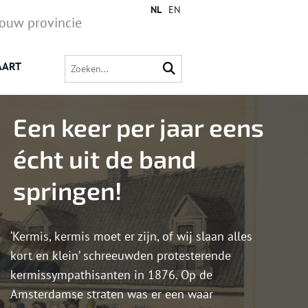
NL
EN
jouw provincie
AART
Een keer per jaar eens
écht uit de band
springen!
‘Kermis, kermis moet er zijn, of wij slaan alles
kort en klein’ schreeuwden protesterende
kermissympathisanten in 1876. Op de
Amsterdamse straten was er een waar