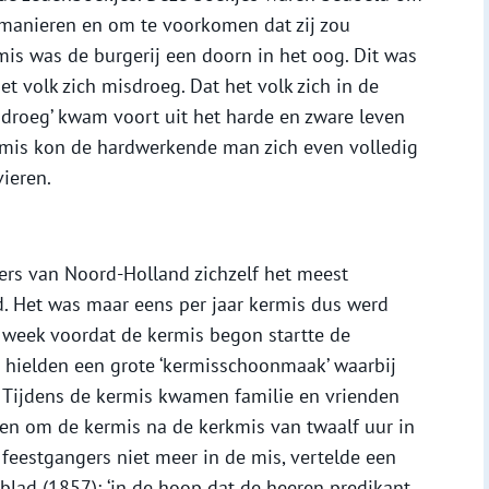
manieren en om te voorkomen dat zij zou
rmis was de burgerij een doorn in het oog. Dit was
et volk zich misdroeg. Dat het volk zich in de
isdroeg’ kwam voort uit het harde en zware leven
ermis kon de hardwerkende man zich even volledig
vieren.
ers van Noord-Holland zichzelf het meest
d. Het was maar eens per jaar kermis dus werd
en week voordat de kermis begon startte de
j hielden een grote ‘kermisschoonmaak’ waarbij
. Tijdens de kermis kwamen familie en vrienden
een om de kermis na de kerkmis van twaalf uur in
 feestgangers niet meer in de mis, vertelde een
lad (1857); ‘in de hoop dat de heeren predikant