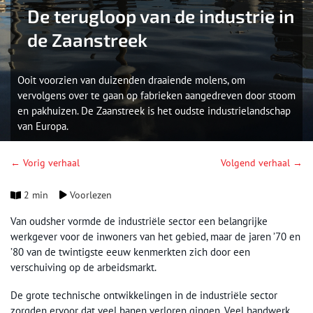
De terugloop van de industrie in
de Zaanstreek
Ooit voorzien van duizenden draaiende molens, om
vervolgens over te gaan op fabrieken aangedreven door stoom
en pakhuizen. De Zaanstreek is het oudste industrielandschap
van Europa.
← Vorig verhaal
Volgend verhaal →
2 min
Voorlezen
Van oudsher vormde de industriële sector een belangrijke
werkgever voor de inwoners van het gebied, maar de jaren ’70 en
’80 van de twintigste eeuw kenmerkten zich door een
verschuiving op de arbeidsmarkt.
De grote technische ontwikkelingen in de industriële sector
zorgden ervoor dat veel banen verloren gingen. Veel handwerk