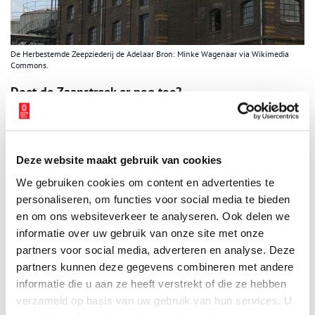
De Herbestemde Zeepziederij de Adelaar Bron: Minke Wagenaar via Wikimedia
Commons.
Doet de Zaanstreek er nog toe?
Betekent de overname van de vele industriële bedrijven door
internationale concerns en de afname van de werkgelegenheid
dat de Zaanstreek zijn waarde heeft verloren op het gebied van
Deze website maakt gebruik van cookies
industrie? Veel Zaankanter zullen zeggen van wel. Zij lezen het
succes van de sector af aan de hoeveelheid banen die erin te
We gebruiken cookies om content en advertenties te
vinden is. Wanneer we het succes aflezen aan de
personaliseren, om functies voor social media te bieden
procestechnologie in dit gebied is de Zaanstreek echter nog
en om ons websiteverkeer te analyseren. Ook delen we
steeds hoogwaardig.
informatie over uw gebruik van onze site met onze
partners voor social media, adverteren en analyse. Deze
Auteur:
Eva Bleeker
partners kunnen deze gegevens combineren met andere
Bronnen
informatie die u aan ze heeft verstrekt of die ze hebben
verzameld op basis van uw gebruik van hun services. U
Oneindig Noord-Holland, De Adelaar Vliegt Weer