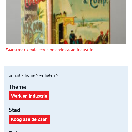
Zaanstreek kende een bloeiende cacao-industrie
onh.nl
>
home
>
verhalen
>
Thema
Werk en industrie
Stad
Koog aan de Zaan