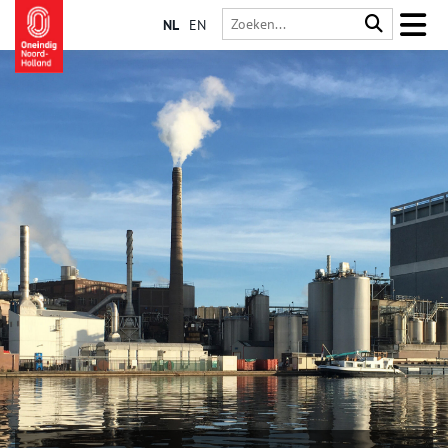
NL
EN