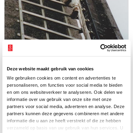
Deze website maakt gebruik van cookies
We gebruiken cookies om content en advertenties te
personaliseren, om functies voor social media te bieden
en om ons websiteverkeer te analyseren. Ook delen we
Een vrijwillig molenaar in opleiding. Het praktijkgedeelte: een vrijwillig molenaar
informatie over uw gebruik van onze site met onze
in opleiding klimt in de wiek. Foto via
Schermer Molens Stichting
.
partners voor social media, adverteren en analyse. Deze
Er zijn op dit moment meer dan vijftienhonderd gediplomeerde
partners kunnen deze gegevens combineren met andere
vrijwillige molenaars in Nederland. Allemaal mensen die een
informatie die u aan ze heeft verstrekt of die ze hebben
gewone baan hebben of gepensioneerd zijn en in hun vrije tijd
verzameld op basis van uw gebruik van hun services. U
met molens draaien en werken. Zo is Dick Jan Braay sinds 2009