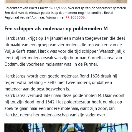
Polderkaart van Baert Claesz. 1633/1635 over het ijs van de Schermeer gemeten.
Een deel van de nieuwe polder is op dat moment nog niet omdijkt. Beeld:
Regionaal Archief Alkmaar, Fotonummer
PR 1006006.
Een schipper als molenaar op poldermolen M
Harck Jansz. krijgt op 14 januari een molen toegewezen die deel
uitmaakt van een groep van vier molens die ten westen van de
Vuijle Graft staan. Harck was voor die tijd schipper. Waarschijnlijk
leert hij het molenaarsvak van zijn buurman, Cornelis Jansz. van
Obdam, die voorheen molenaar was in de Purmer.
Harck Jansz. wordt een goede molenaar. Rond 1636 draait hij –
tegen extra betaling – zelfs met twee molens, omdat een
molenaar aan de pest bezweken is.
Harck Jansz. verhuist later naar deze poldermolen M. Daar woont
hij tot zijn dood rond 1642. Het polderbestuur hoeft nu niet op
zoek te gaan naar een andere molenaar, want zijn zoon, Jan
Harckz., neemt het molenaarschap van zijn vader over.