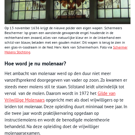
Op 13 november 1636 krijgt de nieuwe polder een eigen wapen: Schermeers
Beschermer: ‘op groen een aanziende gewapende engel houdende in de
rechterhand een zwaard, alles van natuurlijke kleur en in de linkerhand een
schild van blauw, beladen met een gouden molen’. Dit wapen is terug te zien in
een glas-in-loodraam in de Ned. Herv. Kerk van Schermerhorn. Foto via
Schermer
Molens Stichting
.
Hoe word je nu molenaar?
Het ambacht van molenaar werd op den duur niet meer
vanzelfsprekend doorgegeven van vader op zoon. Zo kwamen er
steeds meer molens stil te staan. Stilstand leidt uiteindelijk tot
verval van de molen. Daarom wordt in 1972 het
Gilde van
Vrijwillige Molenaars
opgericht met als doel vrijwilligers op te
leiden tot molenaar. Deze opleiding duurt minimaal twee jaar. In
die twee jaar wordt praktijkervaring opgedaan op
instructiemolens en wordt de benodigde molentheorie
behandeld. Na deze opleiding doet de vrijwilliger
molenaarsexamen.