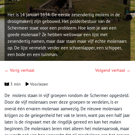
Het is 14 januari 1634. De eerste zesendertig molens in de
droogmakerij zijn gebouwd. Het polderbestuur van de
Schermeer staat voor een probleem. Hoe kom je aan een
goede molenaar? Ze hebben weliswaar een lijst met
zesendertig namen, maar daar staan maar vijf echte molenaars
op. De lijst vermeldt verder een schoenlapper, een schipper,
een bode en een tuinman.
← Vorig verhaal
Volgend verhaal →
3 min
Voorlezen
De molens staan in vijf groepen rondom de Schermer opgesteld.
Door de vijf molenaars over deze groepen te verdelen, is er
overal één ervaren molenaar aanwezig. De nieuwe molenaars
krijgen zo de gelegenheid het vak te leren, want pas een half jaar
later is de ringvaart met de ringdijk gereed en kan het malen
beginnen. De molenaars leren niet alleen het molenaarsvak, maar