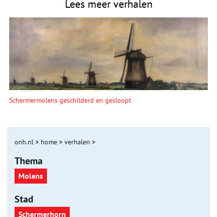
Lees meer verhalen
Schermermolens geschilderd en gesloopt
onh.nl
>
home
>
verhalen
>
Thema
Molens
Stad
Schermerhorn