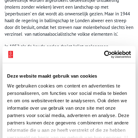
gedeeltelijk worden afgebroken. Gedeeltelijke onttakeling
(molens zonder wieken) levert een landschap op met
‘peperbussen’ en dat wordt als onwenselijk gezien. Maar in 1944
haalt de regering in ballingschap te Londen alweer een streep
door dit besluit, omdat het streven naar molenbehoud slechts ‘een
verzinsel van nationaalsocialistische volkse elementen is’.
In 1952 als de koude oorlog dreigt krijgt molengroep
Schermerhorn opnieuw een beschermde status. Maar die wordt
veertig jaar later weer opgeheven.
Vlak na de oorlog wordt een aantal molens ternauwernood van
Deze website maakt gebruik van cookies
sloop gered doordat er een groot gebrek aan woonruimte is. De
leefomstandigheden in de poldermolens zijn erbarmelijk, maar
We gebruiken cookies om content en advertenties te
door subsidie worden sommige molens voor bewoning geschikt
personaliseren, om functies voor social media te bieden
gemaakt.
en om ons websiteverkeer te analyseren. Ook delen we
informatie over uw gebruik van onze site met onze
partners voor social media, adverteren en analyse. Deze
partners kunnen deze gegevens combineren met andere
informatie die u aan ze heeft verstrekt of die ze hebben
verzameld op basis van uw gebruik van hun services. U