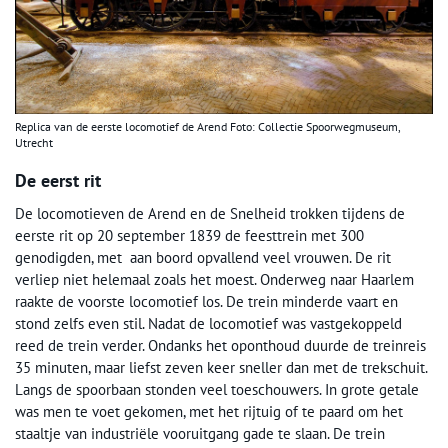
Replica van de eerste locomotief de Arend Foto: Collectie Spoorwegmuseum,
Utrecht
De eerst rit
De locomotieven de Arend en de Snelheid trokken tijdens de
eerste rit op 20 september 1839 de feesttrein met 300
genodigden, met aan boord opvallend veel vrouwen. De rit
verliep niet helemaal zoals het moest. Onderweg naar Haarlem
raakte de voorste locomotief los. De trein minderde vaart en
stond zelfs even stil. Nadat de locomotief was vastgekoppeld
reed de trein verder. Ondanks het oponthoud duurde de treinreis
35 minuten, maar liefst zeven keer sneller dan met de trekschuit.
Langs de spoorbaan stonden veel toeschouwers. In grote getale
was men te voet gekomen, met het rijtuig of te paard om het
staaltje van industriële vooruitgang gade te slaan. De trein