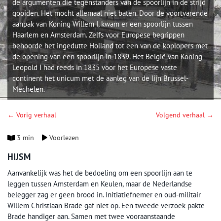
de argumenten die tegenstanders van de spoorlijn in de strijd
gooiden. Het mocht allemaal niet baten. Door de voortvarende
aanpak van Koning Willem I, kwam er een spoorlijn tussen
Haarlem en Amsterdam. Zelfs voor Europese begrippen
behoorde het ingedutte Holland tot een van de koplopers met
de opening van een spoorlijn in 1839. Het België van Koning
Leopold I had reeds in 1835 voor het Europese vaste
continent het unicum met de aanleg van de lijn Brussel-
Mechelen.
← Vorig verhaal
Volgend verhaal →
3 min
Voorlezen
HIJSM
Aanvankelijk was het de bedoeling om een spoorlijn aan te
leggen tussen Amsterdam en Keulen, maar de Nederlandse
belegger zag er geen brood in. Initiatiefnemer en oud-militair
Willem Christiaan Brade gaf niet op. Een tweede verzoek pakte
Brade handiger aan. Samen met twee vooraanstaande