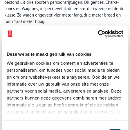
bestond uit drie soorten persoonsrijtuigen: Diligences, Char-à-
bancs en Waggons, respectievelijk de eerste, de tweede en derde
klasse. Ze waren ongeveer vier meter lang, drie meter breed en
ruim 1.60 meter hoog.
Deze website maakt gebruik van cookies
We gebruiken cookies om content en advertenties te
personaliseren, om functies voor social media te bieden
en om ons websiteverkeer te analyseren. Ook delen we
informatie over uw gebruik van onze site met onze
partners voor social media, adverteren en analyse. Deze
partners kunnen deze gegevens combineren met andere
informatie die u aan ze heeft verstrekt of die ze hebben
verzameld op basis van uw gebruik van hun services. U
gaat akkoord met de cookies en het
privacystatement
De HIJSM 369 op het spoorviaduct over de Brouwersvaart in Haarlem, rond 1900.
als u onze website blijft gebruiken.
Toestemmingsselectie
Foto: Noord-Hollands Archief, Haarlem