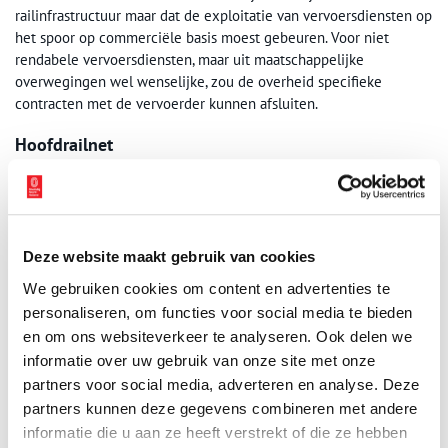
railinfrastructuur maar dat de exploitatie van vervoersdiensten op
het spoor op commerciële basis moest gebeuren. Voor niet
rendabele vervoersdiensten, maar uit maatschappelijke
overwegingen wel wenselijke, zou de overheid specifieke
contracten met de vervoerder kunnen afsluiten.
Hoofdrailnet
Voor het reizigersvervoer bleek na 1995 de exploitatie niet
rendabel. De overheid bleef opdrachtgever voor de
vervoersdiensten. Op het hoofdrailnet is dat het Ministerie van
Verkeer en Waterstaat. Bij andere spoorlijnen treden bijvoorbeeld
Deze website maakt gebruik van cookies
provincies als opdrachtgever op. Het is de bedoeling dat de
exploitatie van reizigersvervoer op alle spoorlijnen aanbesteed
We gebruiken cookies om content en advertenties te
zal worden. NS mag voorlopig als enige op het hoofdrailnet
personaliseren, om functies voor social media te bieden
blijven rijden.
en om ons websiteverkeer te analyseren. Ook delen we
informatie over uw gebruik van onze site met onze
Auteur
: Anita Blijdorp.
partners voor social media, adverteren en analyse. Deze
partners kunnen deze gegevens combineren met andere
informatie die u aan ze heeft verstrekt of die ze hebben