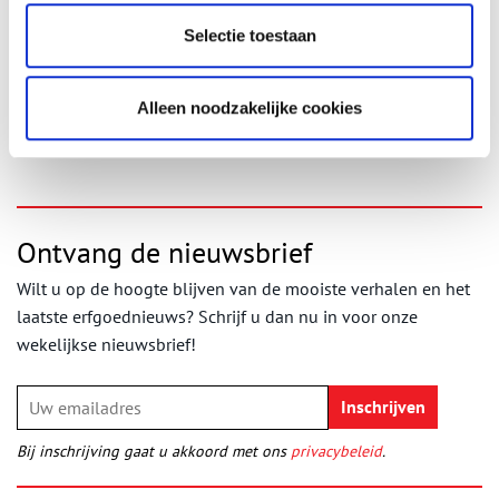
Het Geheugen van West,
verhaal Erik Swierstra over start
Nederlandse treingeschiedenis
Selectie toestaan
Met dank aan: Ruben Verwaal,
Spoorwegmuseum.nl
Alleen noodzakelijke cookies
Publicatiedatum: 04/09/2012
Ontvang de nieuwsbrief
Wilt u op de hoogte blijven van de mooiste verhalen en het
laatste erfgoednieuws? Schrijf u dan nu in voor onze
wekelijkse nieuwsbrief!
Bij inschrijving gaat u akkoord met ons
privacybeleid
.