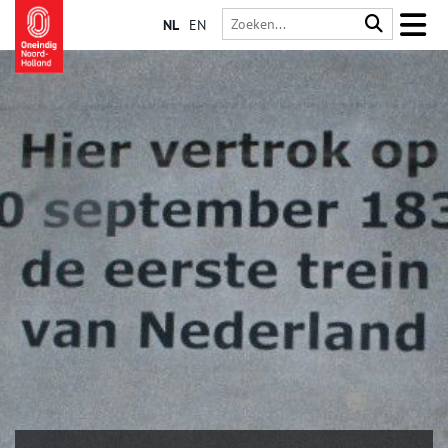
NL
EN