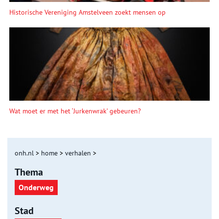
Historische Vereniging Amstelveen zoekt mensen op
Wat moet er met het ‘Jurkenwrak’ gebeuren?
onh.nl
>
home
>
verhalen
>
Thema
Onderweg
Stad