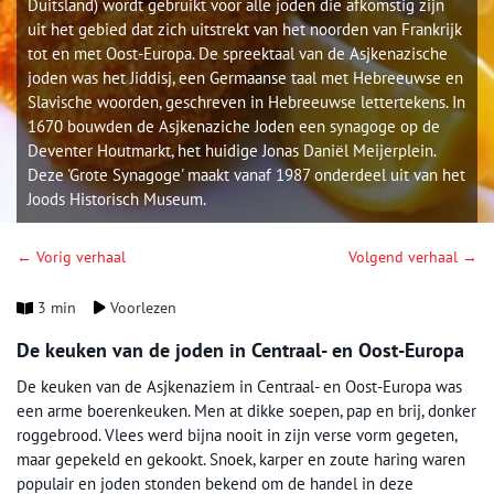
Duitsland) wordt gebruikt voor alle joden die afkomstig zijn
uit het gebied dat zich uitstrekt van het noorden van Frankrijk
tot en met Oost-Europa. De spreektaal van de Asjkenazische
joden was het Jiddisj, een Germaanse taal met Hebreeuwse en
Slavische woorden, geschreven in Hebreeuwse lettertekens. In
1670 bouwden de Asjkenaziche Joden een synagoge op de
Deventer Houtmarkt, het huidige Jonas Daniël Meijerplein.
Deze 'Grote Synagoge' maakt vanaf 1987 onderdeel uit van het
Joods Historisch Museum.
← Vorig verhaal
Volgend verhaal →
3 min
Voorlezen
De keuken van de joden in Centraal- en Oost-Europa
De keuken van de Asjkenaziem in Centraal- en Oost-Europa was
een arme boerenkeuken. Men at dikke soepen, pap en brij, donker
roggebrood. Vlees werd bijna nooit in zijn verse vorm gegeten,
maar gepekeld en gekookt. Snoek, karper en zoute haring waren
populair en joden stonden bekend om de handel in deze