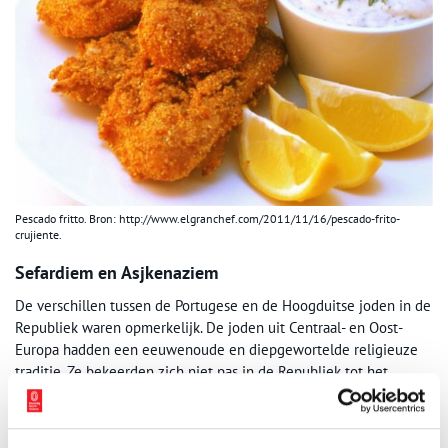
Pescado fritto. Bron: http://www.elgranchef.com/2011/11/16/pescado-frito-
crujiente.
Sefardiem en Asjkenaziem
De verschillen tussen de Portugese en de Hoogduitse joden in de
Republiek waren opmerkelijk. De joden uit Centraal- en Oost-
Europa hadden een eeuwenoude en diepgewortelde religieuze
traditie. Ze bekeerden zich niet pas in de Republiek tot het
jodendom, wat bij de Sefardiem wel het geval was. Niet alleen
hun religieuze gebruiken en riten verschilden sterk, ook op
economisch, sociaal en cultureel vlak waren de gemeenschappen