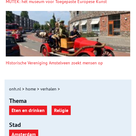
MUTEK: hét museum voor Toegepaste Europese Kunst
Historische Vereniging Amstelveen zoekt mensen op
onh.nl
>
home
>
verhalen
>
Thema
Eten en drinken
Religie
Stad
Amsterdam