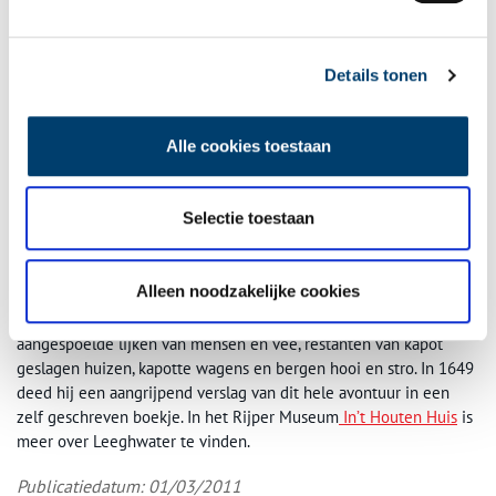
Details tonen
Leeghwater Butsloot. Bron: Hoogheemraadschap Hollands Noorderkwartier
Alle cookies toestaan
Rijper Museum In’t Houten Huis
Leeghwaters logement werd inderdaad weggespoeld, maar het
Selectie toestaan
herenhuis bleef op het nippertje overeind. Hier bracht iedereen
het er levend van af. Vele anderen waren minder fortuinlijk. De
dijken begaven het op diverse plekken. De mensen waar
Alleen noodzakelijke cookies
Leeghwater de dag tevoren nog mee gesproken had, kwamen om
in de golven. Leeghwater zag de volgende dag met eigen ogen
aangespoelde lijken van mensen en vee, restanten van kapot
geslagen huizen, kapotte wagens en bergen hooi en stro. In 1649
deed hij een aangrijpend verslag van dit hele avontuur in een
zelf geschreven boekje. In het Rijper Museum
In’t Houten Huis
is
meer over Leeghwater te vinden.
Publicatiedatum: 01/03/2011