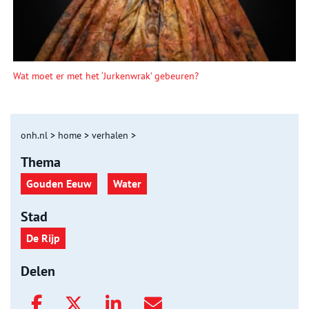
Wat moet er met het ‘Jurkenwrak’ gebeuren?
onh.nl
>
home
>
verhalen
>
Thema
Gouden Eeuw
Water
Stad
De Rijp
Delen