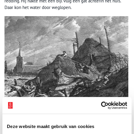
redding. Hij hakte met een bijl vlug een gat achterin het huis.
Daar kon het water door weglopen.
Leeghwater Butsloot, 1634. Bron: Hoogheemraadschap Hollands Noorderkwartier
Deze website maakt gebruik van cookies
Bij de poepen sterven?