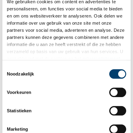
We gebruiken cookies om content en advertenties te
De ellende en angst waren onbeschrijfelijk. Zoon Adriaan klaagde:
personaliseren, om functies voor social media te bieden
“Och vader, zullen wij hier sterven?”. Waarop Leeghwater dacht:
en om ons websiteverkeer te analyseren. Ook delen we
“Zal ik hier bij de Poepen (Duitsers) sterven? dat zal stijf
informatie over uw gebruik van onze site met onze
aankomen!”. En hij vatte moed. Ondertussen spoelde de grond
partners voor social media, adverteren en analyse. Deze
onder het huis weg. De vloer barstte open en de ijzeren geldkist
partners kunnen deze gegevens combineren met andere
zakte er door heen. Het herenhuis kon ieder moment van de dijk
informatie die u aan ze heeft verstrekt of die ze hebben
slaan.
verzameld op basis van uw gebruik van hun services. U
gaat akkoord met de cookies en het
privacystatement
als u onze website blijft gebruiken.
Toestemmingsselectie
Noodzakelijk
Voorkeuren
Statistieken
Marketing