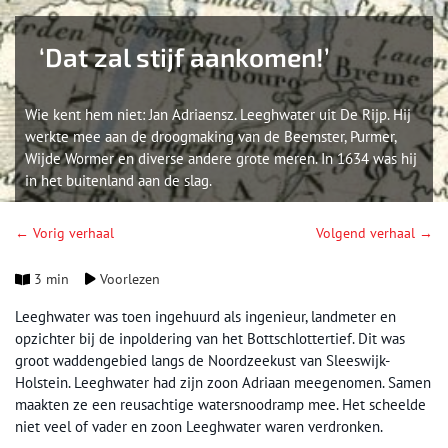
‘Dat zal stijf aankomen!’
Wie kent hem niet: Jan Adriaensz. Leeghwater uit De Rijp. Hij
werkte mee aan de droogmaking van de Beemster, Purmer,
Wijde Wormer en diverse andere grote meren. In 1634 was hij
in het buitenland aan de slag.
← Vorig verhaal
Volgend verhaal →
3 min
Voorlezen
Leeghwater was toen ingehuurd als ingenieur, landmeter en
opzichter bij de inpoldering van het Bottschlottertief. Dit was
groot waddengebied langs de Noordzeekust van Sleeswijk-
Holstein. Leeghwater had zijn zoon Adriaan meegenomen. Samen
maakten ze een reusachtige watersnoodramp mee. Het scheelde
niet veel of vader en zoon Leeghwater waren verdronken.