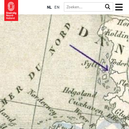
NL
EN