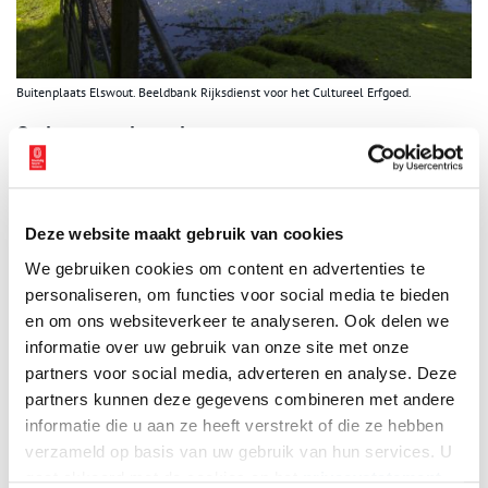
Buitenplaats Elswout. Beeldbank Rijksdienst voor het Cultureel Erfgoed.
Ondernemende weduwe
In 1805 had haar man, de rijke bankier en investeerder Willem
Borski de gronden van Elswout aangekocht. Na het overlijden van
haar man in 1814 liet hij zijn vrouw Johanna Borski (1764-1846)
Deze website maakt gebruik van cookies
achter met acht kinderen. Johanna Borski was een ondernemende
vrouw met wilskracht, ze was onafhankelijk en had een originele
We gebruiken cookies om content en advertenties te
visie op de financiële wereld. Zij zette de zakelijke activiteiten
personaliseren, om functies voor social media te bieden
van haar man voort onder de naam firma Wed. W. Borski en
en om ons websiteverkeer te analyseren. Ook delen we
breidde het familiekapitaal fors uit. Een deel van het kapitaal
informatie over uw gebruik van onze site met onze
werd gestoken in de renovatie en uitbreiding van Elswout. Door
partners voor social media, adverteren en analyse. Deze
de geheime clausule in het contract verdiende Johanna Borski
partners kunnen deze gegevens combineren met andere
een kapitaal aan een nieuwe aandelenuitgifte door de
informatie die u aan ze heeft verstrekt of die ze hebben
Nederlandsche Bank in 1819.
verzameld op basis van uw gebruik van hun services. U
gaat akkoord met de cookies en het
privacystatement