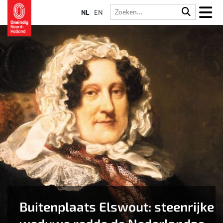
NL
EN
Buitenplaats Elswout: steenrijke