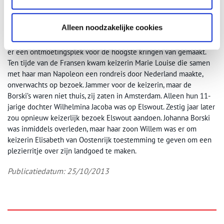
verbouwd en uitgebreid. Er kwamen bruggen en afrasteringen
werden hersteld. Prieeltjes, een fazanterie, een ijskelder,
Alleen noodzakelijke cookies
moestuin en kassen voor ananassen, druiven en abrikozen
verfraaiden het landgoed. Binnen enkele jaren hadden de Borski’s
er een ontmoetingsplek voor de hoogste kringen van gemaakt.
Ten tijde van de Fransen kwam keizerin Marie Louise die samen
met haar man Napoleon een rondreis door Nederland maakte,
onverwachts op bezoek. Jammer voor de keizerin, maar de
Borski’s waren niet thuis, zij zaten in Amsterdam. Alleen hun 11-
jarige dochter Wilhelmina Jacoba was op Elswout. Zestig jaar later
zou opnieuw keizerlijk bezoek Elswout aandoen. Johanna Borski
was inmiddels overleden, maar haar zoon Willem was er om
keizerin Elisabeth van Oostenrijk toestemming te geven om een
plezierritje over zijn landgoed te maken.
Publicatiedatum: 25/10/2013