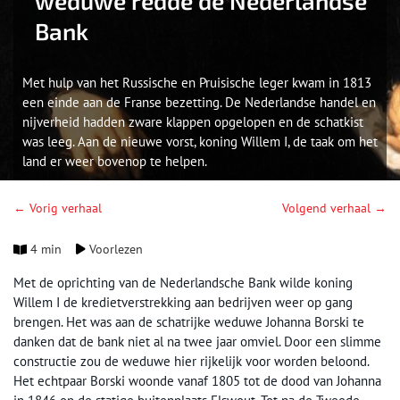
weduwe redde de Nederlandse
Bank
Met hulp van het Russische en Pruisische leger kwam in 1813
een einde aan de Franse bezetting. De Nederlandse handel en
nijverheid hadden zware klappen opgelopen en de schatkist
was leeg. Aan de nieuwe vorst, koning Willem I, de taak om het
land er weer bovenop te helpen.
← Vorig verhaal
Volgend verhaal →
4 min
Voorlezen
Met de oprichting van de Nederlandsche Bank wilde koning
Willem I de kredietverstrekking aan bedrijven weer op gang
brengen. Het was aan de schatrijke weduwe Johanna Borski te
danken dat de bank niet al na twee jaar omviel. Door een slimme
constructie zou de weduwe hier rijkelijk voor worden beloond.
Het echtpaar Borski woonde vanaf 1805 tot de dood van Johanna