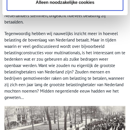
Alleen noodzakelijke cookies
daarop: in 1917 werd het algemeen kiesrecht voor mannen én
vrouwen ingevoerd. Daarmee mochten alle volwassen
Nederlanders stemmen, ongeacht hoeveel belasting zij
betaalden.
Tegenwoordig hebben wij nauwelijks inzicht meer in hoeveel
belasting de bovenlaag van Nederland betaalt. Maar in tijden
waarin er veel gediscussieerd wordt over bijvoorbeeld
belastingconstructies voor multinationals, is het interessant om te
bedenken wat er zou gebeuren als zulke bedragen weer
openbaar werden. Want wie zouden nu eigenlijk de grootste
belastingbetalers van Nederland zijn? Zouden mensen en
bedrijven gemotiveerder raken om belasting te betalen, wanneer
zij zich een jaar lang de grootste belastingbetaler van Nederland
mochten noemen? Midden negentiende eeuw hadden we het
geweten…