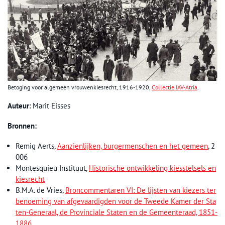
Betoging voor algemeen vrouwenkiesrecht, 1916-1920,
Collectie IAV-Atria
.
Auteur
: Marit Eisses
Bronnen:
Remig Aerts,
Aanzienlijken, burgermenschen en het gemeen
, 2
006
Montesquieu Instituut,
Historische ontwikkeling kiesstelsels en
kiesrecht
B.M.A. de Vries,
Broncommentaren VI: De lijsten van kiezers ter
benoeming van afgevaardigden voor de Tweede Kamer der Sta
ten-Generaal, de Provinciale Staten en de Gemeenteraad, 1851-
1886