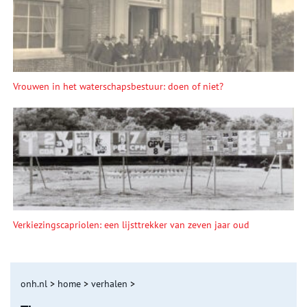
Vrouwen in het waterschapsbestuur: doen of niet?
Verkiezingscapriolen: een lijsttrekker van zeven jaar oud
onh.nl
>
home
>
verhalen
>