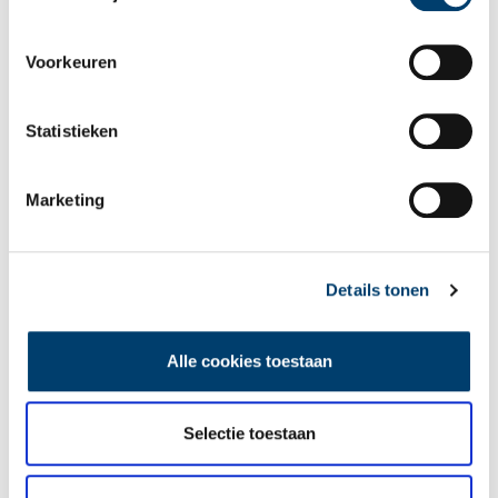
Voorkeuren
Statistieken
Marketing
Details tonen
Portret van Johanna Jacoba Borski-van de Velde (1746-1846), toegeschreven aan
Jan Willem Pieneman, 1844. Museum van Loon,
inv./cat.nr. 617
.
Alle cookies toestaan
Een einde aan openbare belastingoverzichten
In de loop der jaren werd niet langer openbaar gemaakt hoeveel
Selectie toestaan
belasting kiezers betaalden. Rond 1900 waren alle bedragen die
hiervan een inschatting gaven, van de kiezerslijst verdwenen. De
invloed van belastingafdracht op het stemrecht verdween kort