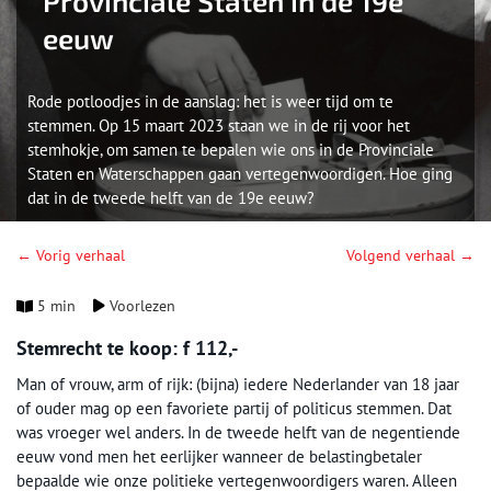
Provinciale Staten in de 19e
eeuw
Rode potloodjes in de aanslag: het is weer tijd om te
stemmen. Op 15 maart 2023 staan we in de rij voor het
stemhokje, om samen te bepalen wie ons in de Provinciale
Staten en Waterschappen gaan vertegenwoordigen. Hoe ging
dat in de tweede helft van de 19e eeuw?
← Vorig verhaal
Volgend verhaal →
5 min
Voorlezen
Stemrecht te koop: f 112,-
Man of vrouw, arm of rijk: (bijna) iedere Nederlander van 18 jaar
of ouder mag op een favoriete partij of politicus stemmen. Dat
was vroeger wel anders. In de tweede helft van de negentiende
eeuw vond men het eerlijker wanneer de belastingbetaler
bepaalde wie onze politieke vertegenwoordigers waren. Alleen