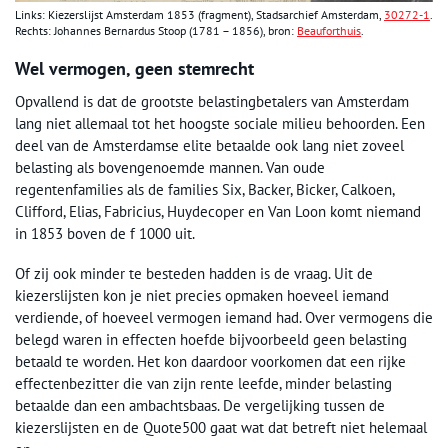
Links: Kiezerslijst Amsterdam 1853 (fragment), Stadsarchief Amsterdam,
30272-1
.
Rechts: Johannes Bernardus Stoop (1781 – 1856), bron:
Beauforthuis
.
Wel vermogen, geen stemrecht
Opvallend is dat de grootste belastingbetalers van Amsterdam
lang niet allemaal tot het hoogste sociale milieu behoorden. Een
deel van de Amsterdamse elite betaalde ook lang niet zoveel
belasting als bovengenoemde mannen. Van oude
regentenfamilies als de families Six, Backer, Bicker, Calkoen,
Clifford, Elias, Fabricius, Huydecoper en Van Loon komt niemand
in 1853 boven de f 1000 uit.
Of zij ook minder te besteden hadden is de vraag. Uit de
kiezerslijsten kon je niet precies opmaken hoeveel iemand
verdiende, of hoeveel vermogen iemand had. Over vermogens die
belegd waren in effecten hoefde bijvoorbeeld geen belasting
betaald te worden. Het kon daardoor voorkomen dat een rijke
effectenbezitter die van zijn rente leefde, minder belasting
betaalde dan een ambachtsbaas. De vergelijking tussen de
kiezerslijsten en de Quote500 gaat wat dat betreft niet helemaal