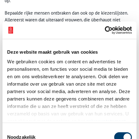
op.
Bepaalde rijke mensen ontbraken dan ook op de kiezerslijsten.
Allereerst waren dat uiteraard vrouwen, die überhaupt niet
mochten stemmen. Bankier Johanna Borski (1764-1846) had
tijdens haar leven geen stemrecht, maar zou dat op basis van haar
inkomsten zeker hebben gehad. Ook was het zo dat alleen de
hoofdbewoner van een huis het stemrecht kreeg. Een
Deze website maakt gebruik van cookies
rijkeluiszoon die nog bij zijn ouders inwoonde, kon dus net als
zijn moeder niet naar de stembus.
We gebruiken cookies om content en advertenties te
personaliseren, om functies voor social media te bieden
en om ons websiteverkeer te analyseren. Ook delen we
informatie over uw gebruik van onze site met onze
partners voor social media, adverteren en analyse. Deze
partners kunnen deze gegevens combineren met andere
informatie die u aan ze heeft verstrekt of die ze hebben
verzameld op basis van uw gebruik van hun services. U
gaat akkoord met de cookies en het
privacystatement
als u onze website blijft gebruiken.
Toestemmingsselectie
Noodzakelijk