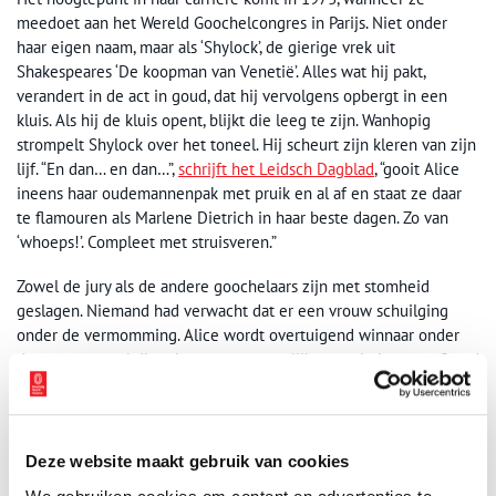
meedoet aan het Wereld Goochelcongres in Parijs. Niet onder
haar eigen naam, maar als ‘Shylock’, de gierige vrek uit
Shakespeares ‘De koopman van Venetië’. Alles wat hij pakt,
verandert in de act in goud, dat hij vervolgens opbergt in een
kluis. Als hij de kluis opent, blijkt die leeg te zijn. Wanhopig
strompelt Shylock over het toneel. Hij scheurt zijn kleren van zijn
lijf. “En dan… en dan…”,
schrijft het Leidsch Dagblad
, “gooit Alice
ineens haar oudemannenpak met pruik en al af en staat ze daar
te flamouren als Marlene Dietrich in haar beste dagen. Zo van
‘whoeps!’. Compleet met struisveren.”
Zowel de jury als de andere goochelaars zijn met stomheid
geslagen. Niemand had verwacht dat er een vrouw schuilging
onder de vermomming. Alice wordt overtuigend winnaar onder
de vrouwen en krijgt als eerste vrouwelijke goochelaar een Grand
Prix. Bij thuiskomst hebben de buren het huis met bloemen
versierd en wordt Alice door kranten uit het hele land
geïnterviewd. Alice Williams, die nu gewoon vermeld wordt als
‘Alice Bakkenes-Willems’, blijft er nuchter onder. “
Sterren kunnen
Deze website maakt gebruik van cookies
hoog vallen
. En daar pas ik voor. Als ik fijn kan blijven werken is