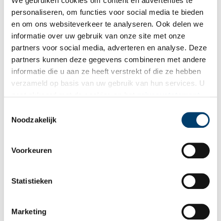
We gebruiken cookies om content en advertenties te
dat meer dan voldoende.”
personaliseren, om functies voor social media te bieden
Auteur:
Jan Kruidhof
en om ons websiteverkeer te analyseren. Ook delen we
informatie over uw gebruik van onze site met onze
Bron:
Noord-Hollands Archief
partners voor social media, adverteren en analyse. Deze
partners kunnen deze gegevens combineren met andere
Weet u hoe het leven van Alice verder is verlopen? Mail dan naar
informatie die u aan ze heeft verstrekt of die ze hebben
info@noord-hollandsarchief.nl
verzameld op basis van uw gebruik van hun services. U
Publicatiedatum: 11/11/2021
gaat akkoord met de cookies en het
privacystatement
als u onze website blijft gebruiken.
Toestemmingsselectie
Noodzakelijk
Ontvang de nieuwsbrief
Voorkeuren
Wilt u op de hoogte blijven van de mooiste verhalen en het
laatste erfgoednieuws? Schrijf u dan nu in voor onze
Statistieken
wekelijkse nieuwsbrief!
Marketing