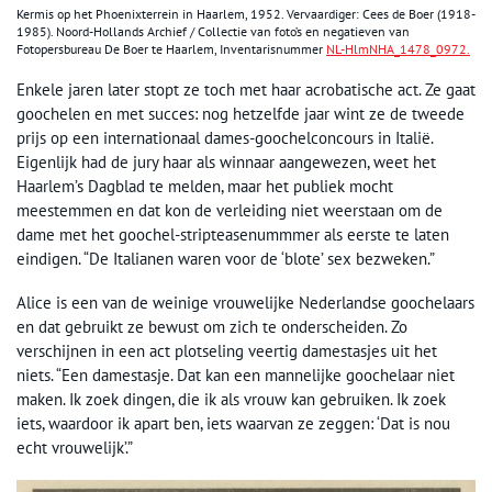
Kermis op het Phoenixterrein in Haarlem, 1952. Vervaardiger: Cees de Boer (1918-
1985). Noord-Hollands Archief / Collectie van foto’s en negatieven van
Fotopersbureau De Boer te Haarlem, Inventarisnummer
NL-HlmNHA_1478_0972.
Enkele jaren later stopt ze toch met haar acrobatische act. Ze gaat
goochelen en met succes: nog hetzelfde jaar wint ze de tweede
prijs op een internationaal dames-goochelconcours in Italië.
Eigenlijk had de jury haar als winnaar aangewezen, weet het
Haarlem’s Dagblad te melden, maar het publiek mocht
meestemmen en dat kon de verleiding niet weerstaan om de
dame met het goochel-stripteasenummmer als eerste te laten
eindigen. “De Italianen waren voor de ‘blote’ sex bezweken.”
Alice is een van de weinige vrouwelijke Nederlandse goochelaars
en dat gebruikt ze bewust om zich te onderscheiden. Zo
verschijnen in een act plotseling veertig damestasjes uit het
niets. “Een damestasje. Dat kan een mannelijke goochelaar niet
maken. Ik zoek dingen, die ik als vrouw kan gebruiken. Ik zoek
iets, waardoor ik apart ben, iets waarvan ze zeggen: ‘Dat is nou
echt vrouwelijk’.”