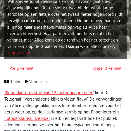
Williams verloopt vlekkeloos en ook ‘s avonds gaat alles
aanvankelijk goed. Tot de slotact, waarbij de twintigjarige
acrobate op een fietsje over het twaalf meter hoge koord rijdt,
terwijl haar partner daaronder in een kleine trapeze hangt. Ze
zijn nog maar anderhalve meter op weg als Alice haar
evenwicht verliest. Haar partner valt met fiets en al in het
vangnet, maar Alice komt op de rand van het net terecht en
valt daarna op de straatstenen. “Daarna werd alles donker”,
zegt ze later
.
← Vorig verhaal
Volgend verhaal →
3 min
Voorlezen
“Koorddanseres stort van 12 meter hoogte neer”
, kopt De
Telegraaf. “Verscheidene kijkers vielen flauw.” De verwondingen
van Alice vallen gelukkig mee. In september treedt ze voor het
eerst weer op, op de Haarlemse kermis op het Phoenixterrein.
Fotopersbureau De Boer
is erbij en legt vast hoe het publiek
ademloos ziet hoe ze over het hooggespannen koord loopt,