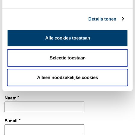
Bij inschrijving gaat u akkoord met ons
privacybeleid
.
Details tonen
Aanvullingen
Alle cookies toestaan
Vul deze informatie aan of geef een reactie.
Selectie toestaan
Alleen noodzakelijke cookies
Vereiste velden zijn gemarkeerd met *. Het e-mailadres wordt niet
gepubliceerd.
Naam
*
E-mail
*