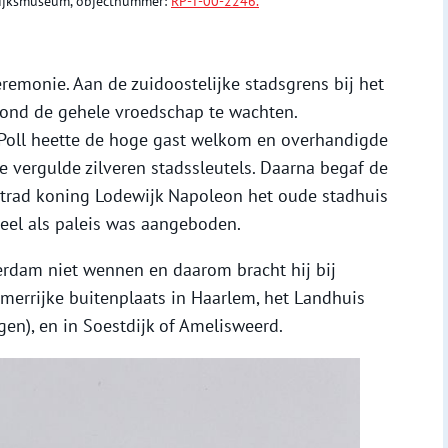
 Rijksmuseum, objectnummer:
RP-T-00-2246.
emonie. Aan de zuidoostelijke stadsgrens bij het
ond de gehele vroedschap te wachten.
Poll heette de hoge gast welkom en overhandigde
 vergulde zilveren stadssleutels. Daarna begaf de
etrad koning Lodewijk Napoleon het oude stadhuis
ieel als paleis was aangeboden.
rdam niet wennen en daarom bracht hij bij
mmerrijke buitenplaats in Haarlem, het Landhuis
en), en in Soestdijk of Amelisweerd.