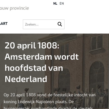
NL
EN
jouw provincie
AART
20 april 1808:
Amsterdam wordt
hoofdstad van
Nederland
Op 20 april 1808 vond de feestelijke intocht van
koning Lodewijk Napoleon plaats. De
burgemeester overhandigde daarbij de sleutels