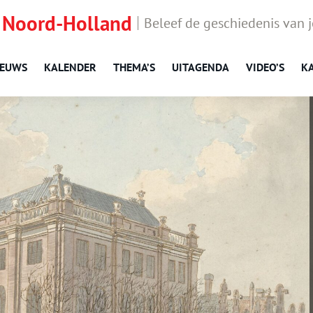
 Noord-Holland
Beleef de geschiedenis van 
IEUWS
KALENDER
THEMA’S
UITAGENDA
VIDEO’S
K