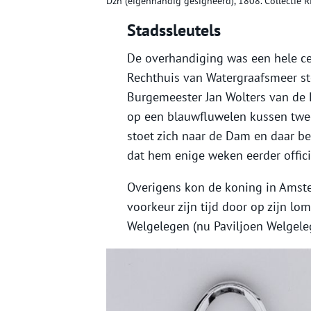
Dzn (eigenhandig gesigneerd), 1808. Collectie
Stadssleutels
De overhandiging was een hele cer
Rechthuis van Watergraafsmeer st
Burgemeester Jan Wolters van de 
op een blauwfluwelen kussen twee
stoet zich naar de Dam en daar b
dat hem enige weken eerder offic
Overigens kon de koning in Amste
voorkeur zijn tijd door op zijn lo
Welgelegen (nu Paviljoen Welgeleg