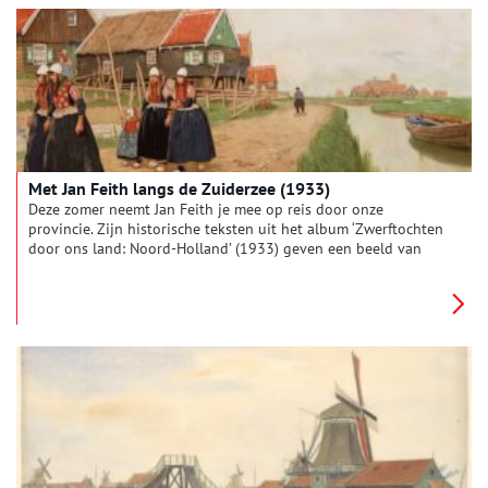
Met Jan Feith langs de Zuiderzee (1933)
Deze zomer neemt Jan Feith je mee op reis door onze
provincie. Zijn historische teksten uit het album ‘Zwerftochten
door ons land: Noord-Holland’ (1933) geven een beeld van
zonnige duinen, drukke pleinen en pittoreske polders. Deze
week: ‘Aan de boorden der Zuiderzee’.