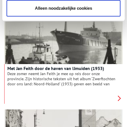
zonnige duinen, drukke pleinen en pittoreske polders. Deze
week: ‘Wandelen door Haarlem’s duinstreek’.
Alleen noodzakelijke cookies
Met Jan Feith door de haven van IJmuiden (1933)
Deze zomer neemt Jan Feith je mee op reis door onze
provincie. Zijn historische teksten uit het album ‘Zwerftochten
door ons land: Noord-Holland’ (1933) geven een beeld van
zonnige duinen, drukke pleinen en pittoreske polders. Deze
week: ‘IJmuiden, de haven van Groot-Amsterdam’.