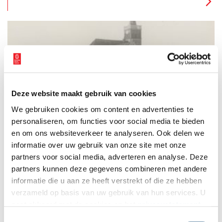
Deze website maakt gebruik van cookies
Met Jan Feith op Texel (1933)
We gebruiken cookies om content en advertenties te
Deze zomer neemt Jan Feith je mee op reis door onze
provincie. Zijn historische teksten uit het album ‘Zwerftochten
personaliseren, om functies voor social media te bieden
door ons land: Noord-Holland’ (1933) geven een beeld van
en om ons websiteverkeer te analyseren. Ook delen we
zonnige duinen, drukke pleinen en pittoreske polders. Deze
informatie over uw gebruik van onze site met onze
week: ‘Tusschen het wad en de groote zee’.
partners voor social media, adverteren en analyse. Deze
partners kunnen deze gegevens combineren met andere
informatie die u aan ze heeft verstrekt of die ze hebben
verzameld op basis van uw gebruik van hun services. U
gaat akkoord met de cookies en het
privacystatement
als u onze website blijft gebruiken.
Toestemmingsselectie