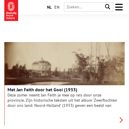
NL
EN
Met Jan Feith door het Gooi (1933)
Deze zomer neemt Jan Feith je mee op reis door onze
provincie. Zijn historische teksten uit het album ‘Zwerftochten
door ons land: Noord-Holland’ (1933) geven een beeld van
zonnige duinen, drukke pleinen en pittoreske polders. Deze
week: ‘Door Gooiland op stap!’