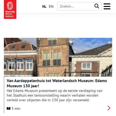
NL
EN
Van Aardappelenhuis tot Waterlandsch Museum: Edams
Museum 130 jaar!
Het Edams Museum presenteert op de eerste verdieping van
het Stadhuis een tentoonstelling waarin verhalen worden
verteld over objecten die in 130 jaar zijn verzameld.
Deze vertellen meer over de stichters, over hun liefde voor
3 min
Edam, over de herkomst van enkele eerste collectiestukken,
over afgebroken bouwwerken en over veranderde