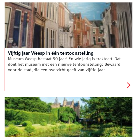
stadsgezichten.
Vijftig jaar Weesp in één tentoonstelling
Museum Weesp bestaat 50 jaar! En wie jarig is trakteert. Dat
doet het museum met een nieuwe tentoonstelling: ‘Bewaard
voor de stad’, die een overzicht geeft van vijftig jaar
schenkingen. De voorwerpen vertellen niet alleen een verhaal
over het museum, maar ook over de stad en haar inwoners.
Want Weesp is zoveel meer dan alleen porselein en cacao.