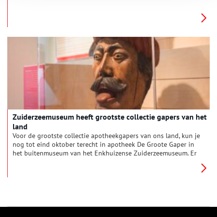
eerste verzamelaars van het oudhollandse serviesgoed, maar
deed ook onderzoek naar dit ‘witte goud’ van de Gooi- en
Vechtstreek.
Zuiderzeemuseum heeft grootste collectie gapers van het
land
Voor de grootste collectie apotheekgapers van ons land, kun je
nog tot eind oktober terecht in apotheek De Groote Gaper in
het buitenmuseum van het Enkhuizense Zuiderzeemuseum. Er
zijn maar liefst 25 houten koppen te bewonderen.