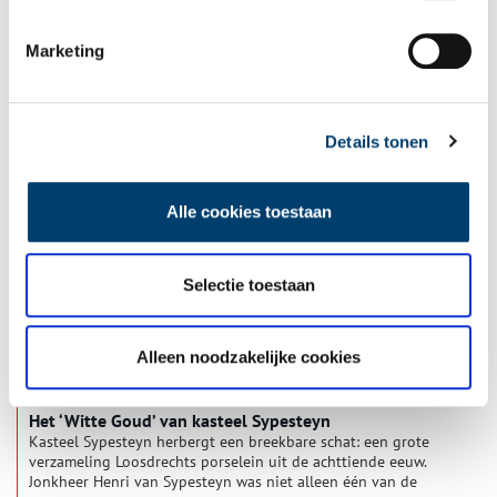
Marketing
Kunstige klanken: kamermuziek op Paviljoen Welgelegen
Paviljoen Welgelegen is tegenwoordig de zetel van het
provinciaal bestuur van Noord-Holland. Maar het imposante
paviljoen is ooit gebouwd als buitenverblijf van de puissant
Details tonen
rijke bankier Henry Hope (1735-1811). Hope hechtte veel
waarde aan zijn schilderijencollectie, maar ook aan de andere
schone kunsten. In de muzieksalon konden zijn gasten
Alle cookies toestaan
genieten van privéconcerten op hoog niveau.
Selectie toestaan
Alleen noodzakelijke cookies
Het ‘Witte Goud’ van kasteel Sypesteyn
Kasteel Sypesteyn herbergt een breekbare schat: een grote
verzameling Loosdrechts porselein uit de achttiende eeuw.
Jonkheer Henri van Sypesteyn was niet alleen één van de