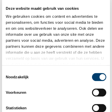
Deze website maakt gebruik van cookies
We gebruiken cookies om content en advertenties te
personaliseren, om functies voor social media te bieden
en om ons websiteverkeer te analyseren. Ook delen we
informatie over uw gebruik van onze site met onze
partners voor social media, adverteren en analyse. Deze
partners kunnen deze gegevens combineren met andere
Texels juttersbloed kruipt waar het niet gaan kan
informatie die u aan ze heeft verstrekt of die ze hebben
Jutten hoort bij Texel. Al eeuwenlang verdienen de
verzameld op basis van uw gebruik van hun services. U
eilandbewoners wat bij met de scheepsladingen die na hevige
gaat akkoord met de cookies en het
privacystatement
stormen op het strand aanspoelen. Hoewel het jutten
tegenwoordig meer een hobby dan noodzaak is, valt er nog
als u onze website blijft gebruiken.
Toestemmingsselectie
steeds genoeg te vinden. Van een simpele reddingsboei tot
Noodzakelijk
een container vol gloednieuwe televisies.
Voorkeuren
Statistieken