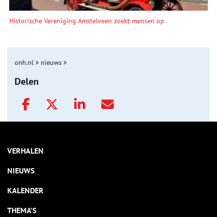
Historische Vereniging Amstelveen zoekt mensen op
onh.nl
>
nieuws
>
Delen
VERHALEN
NIEUWS
KALENDER
THEMA’S