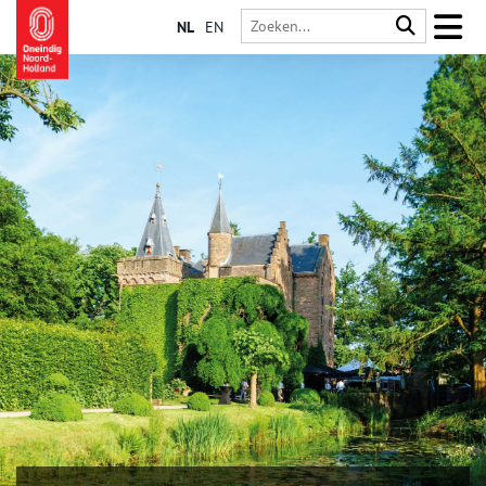
NL
EN