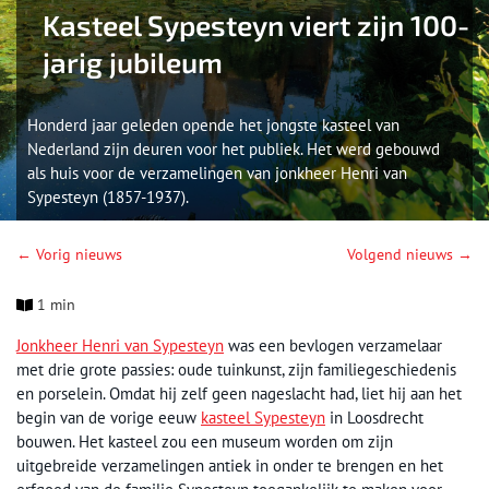
Kasteel Sypesteyn viert zijn 100-
jarig jubileum
Honderd jaar geleden opende het jongste kasteel van
Nederland zijn deuren voor het publiek. Het werd gebouwd
als huis voor de verzamelingen van jonkheer Henri van
Sypesteyn (1857-1937).
← Vorig nieuws
Volgend nieuws →
1 min
Jonkheer Henri van Sypesteyn
was een bevlogen verzamelaar
met drie grote passies: oude tuinkunst, zijn familiegeschiedenis
en porselein. Omdat hij zelf geen nageslacht had, liet hij aan het
begin van de vorige eeuw
kasteel Sypesteyn
in Loosdrecht
bouwen. Het kasteel zou een museum worden om zijn
uitgebreide verzamelingen antiek in onder te brengen en het