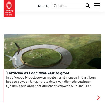
NL
EN
‘Castricum was ooit twee keer zo groot’
In de Vroege Middeleeuwen moeten er al mensen in Castricum
hebben gewoond, maar grote delen van die nederzettingen
zijn inmiddels onder het duinzand verdwenen. En dan is er
nog die ringburgwal. Reden genoeg voor een gesprek met
Hans van Weenen die er een boek over schreef.