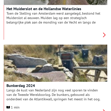
Het Muiderslot en de Hollandse Waterlinies
Toen de Stelling van Amsterdam werd aangelegd, bestond het
Muiderslot al eeuwen. Muiden lag op een strategisch
belangrijke plek aan de monding van de Vecht en langs de
oude Zuiderzeedijk. Muiden en het Muiderslot zijn door de
jaren heen onderdeel geweest van vier verschillende
waterlinies.
Bunkerdag 2024
Langs de kust van Nederland zijn nog veel sporen te vinden
van de Tweede Wereldoorlog. De bunkers, gebouwd als
onderdeel van de Atlantikwall, springen het meest in het oog.
Op zaterdag 25 mei 2024 van 10.00 tot 17.00 uur zijn de
1 min
bunkers van Zeeland tot de Waddeneilanden samen open voor