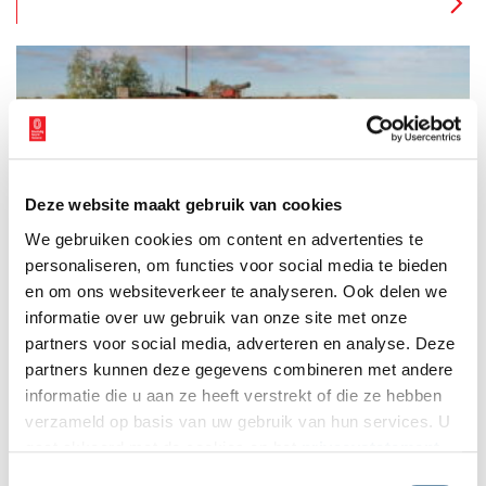
Bunkerdag.
Deze website maakt gebruik van cookies
Westbatterij Muiden
We gebruiken cookies om content en advertenties te
De Westbatterij in Muiden is één van de overgebleven
verdedigingswerken binnen de Stelling van Amsterdam die
personaliseren, om functies voor social media te bieden
oorspronkelijk tot de Nieuwe Hollandse Waterlinie behoorden.
en om ons websiteverkeer te analyseren. Ook delen we
De toren dateert uit 1852 en werd in de late negentiende
informatie over uw gebruik van onze site met onze
eeuw toegevoegd aan het Zuidoostfront van de Stelling.
partners voor social media, adverteren en analyse. Deze
partners kunnen deze gegevens combineren met andere
informatie die u aan ze heeft verstrekt of die ze hebben
verzameld op basis van uw gebruik van hun services. U
gaat akkoord met de cookies en het
privacystatement
als u onze website blijft gebruiken.
Toestemmingsselectie