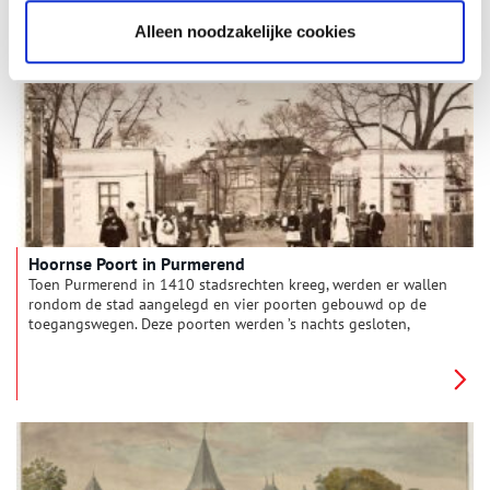
aan de westzijde van de stad en was deel van de
vestingwerken om de stad heen tijdens de middeleeuwen en
Alleen noodzakelijke cookies
Gouden Eeuw.
Hoornse Poort in Purmerend
Toen Purmerend in 1410 stadsrechten kreeg, werden er wallen
rondom de stad aangelegd en vier poorten gebouwd op de
toegangswegen. Deze poorten werden ’s nachts gesloten,
waardoor het wonen binnen de stad een stuk veiliger
werd. Ieder die de stad binnen wilde, moest zich bij de
stadspoort melden. Zo kon men ongure types, zwervers en
bannelingen (misdadigers die verbanning als straf hadden
gekregen) buiten de stad houden.