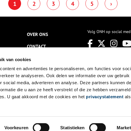
1
2
3
4
5
›
Volg ONH op social med
OVER ONS
CONTACT
NIEUWSBRIEF
ik van cookies
ontent en advertenties te personaliseren, om functies voor soci
DISCLAIMER
erkeer te analyseren. Ook delen we informatie over uw gebruik
PRIVACY
or social media, adverteren en analyse. Deze partners kunnen 
ormatie die u aan ze heeft verstrekt of die ze hebben verzameld
TOEGANKELIJKHEID
es. U gaat akkoord met de cookies en het
privacystatement
als
Voorkeuren
Statistieken
Market