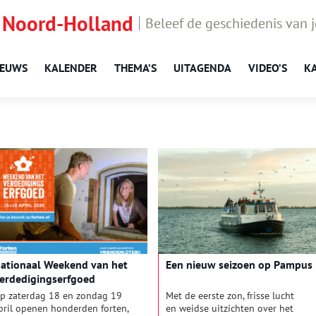
 Noord-Holland
Beleef de geschiedenis van 
IEUWS
KALENDER
THEMA’S
UITAGENDA
VIDEO’S
K
ationaal Weekend van het
Een nieuw seizoen op Pampus
erdedigingserfgoed
p zaterdag 18 en zondag 19
Met de eerste zon, frisse lucht
pril openen honderden forten,
en weidse uitzichten over het