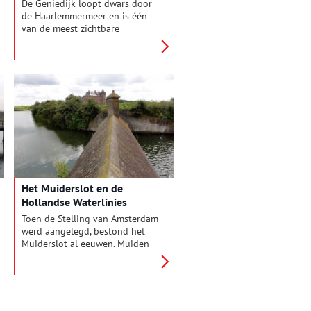
De Geniedijk loopt dwars door
de Haarlemmermeer en is één
van de meest zichtbare
onderdelen van de Stelling van
Amsterdam. De dijk maakte het
mogelijk om het zuidelijke deel
van de Haarlemmermeer onder
water te zetten, terwijl het
noordelijke deel droog bleef.
Het Muiderslot en de
Hollandse Waterlinies
Toen de Stelling van Amsterdam
werd aangelegd, bestond het
Muiderslot al eeuwen. Muiden
lag op een strategisch
belangrijke plek aan de
monding van de Vecht en langs
de oude Zuiderzeedijk. Muiden
en het Muiderslot zijn door de