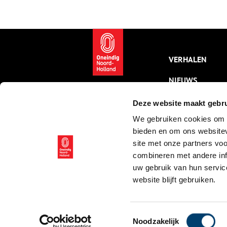
genoemd.
VERHALEN
NIEUWS
KALENDER
Deze website maakt gebru
We gebruiken cookies om c
THEMA’S
bieden en om ons websitev
ACTIVITEITEN
site met onze partners vo
combineren met andere inf
VIDEO’S
uw gebruik van hun servic
website blijft gebruiken.
© ONH | 2026
Toestemmingsselectie
Noodzakelijk