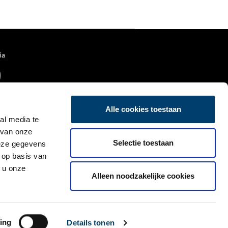
jaren heen onderdeel geweest
van vier verschillende
waterlinies.
ia
Alle cookies toestaan
al media te
 van onze
Selectie toestaan
deze gegevens
 op basis van
 u onze
Alleen noodzakelijke cookies
ing
Details tonen