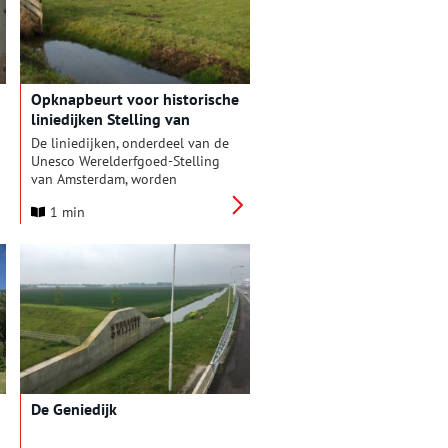
en kat­ten­kwaad.
Opknapbeurt voor historische
liniedijken Stelling van
Amsterdam
De liniedijken, onderdeel van de
Unesco Werelderfgoed-Stelling
van Amsterdam, worden
opgeknapt. In opdracht van de
1 min
provincie Noord-Holland voert
Landschap Noord-Holland een
herstelproject uit om deze
historische verdedigingswerken
beter zichtbaar en herkenbaar
te maken.
De Geniedijk