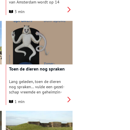
van Amsterdam wordt op 14
maart een symposium
3 min
georganiseerd. Medewerkers
van fortbeheerders (bv. gidsen
en communicatie), overheden
(cultuur, erfgoed en ruimtelijke
ordening) en andere
geïnteresseerden zijn van harte
welkom.
Toen de dieren nog spraken
Lang ge­leden, toen de dieren
nog spraken… vulde een ge­zel­
schap vreemde en ge­heim­zin­
nige we­zens het Kunstfort bij
1 min
Vijfhuizen. Kik­kers dan­sten op
thee­potten, fi­guren kropen ge­
tooid met gewei rond aan een
touw, en an­tro­po­morfe ge­
stalten zwierven door de
gangen op zoek naar be­te­kenis