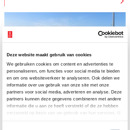
en langs kolken en sluizen.
Deze website maakt gebruik van cookies
Met Brederode mee de dijk op
We gebruiken cookies om content en advertenties te
Het was op een mooie zondag ‘besaeyt met Menschen’ op de
Spaarndammerdijk schreef Brederode (1585-1618). Hij had
personaliseren, om functies voor social media te bieden
stadgenoten zien lopen over de dijk met zicht op het weidse
en om ons websiteverkeer te analyseren. Ook delen we
polderland en het IJ. Even de stad ontvluchten – ook toen.
informatie over uw gebruik van onze site met onze
Wandel (in gedachten) met Brederode mee de stad uit. De dijk
op naar Spaarndam.
partners voor social media, adverteren en analyse. Deze
partners kunnen deze gegevens combineren met andere
informatie die u aan ze heeft verstrekt of die ze hebben
verzameld op basis van uw gebruik van hun services. U
gaat akkoord met de cookies en het
privacystatement
als u onze website blijft gebruiken.
Toestemmingsselectie