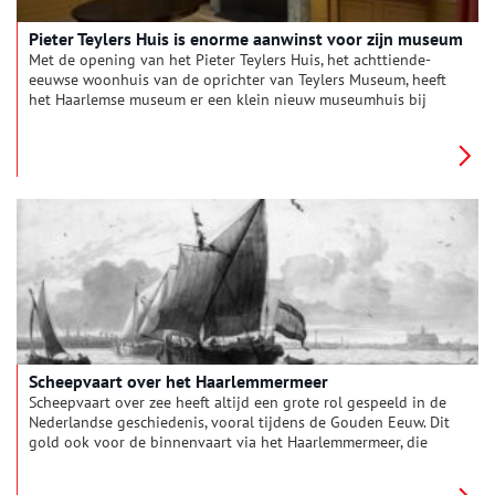
Pieter Teylers Huis is enorme aanwinst voor zijn museum
Met de opening van het Pieter Teylers Huis, het achttiende-
eeuwse woonhuis van de oprichter van Teylers Museum, heeft
het Haarlemse museum er een klein nieuw museumhuis bij
gekregen. De woonvertrekken zijn uiterst sfeervol
gerestaureerd, met kroonluchters en al.
Scheepvaart over het Haarlemmermeer
Scheepvaart over zee heeft altijd een grote rol gespeeld in de
Nederlandse geschiedenis, vooral tijdens de Gouden Eeuw. Dit
gold ook voor de binnenvaart via het Haarlemmermeer, die
Amsterdam en Haarlem met de grote steden in Zuid-Holland
verbond. De vaarroutes gingen dwars door rivieren en vaarten,