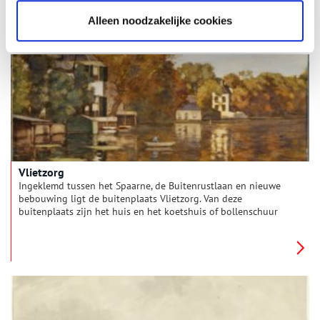
water. Water afkomstig uit Duitsland dat hier tot problemen
leidde. Deze dijk moest de graaf droge voeten garanderen.
Alleen noodzakelijke cookies
Vlietzorg
Ingeklemd tussen het Spaarne, de Buitenrustlaan en nieuwe
bebouwing ligt de buitenplaats Vlietzorg. Van deze
buitenplaats zijn het huis en het koetshuis of bollenschuur
(gezien vanaf de straat, rechts van het huis gelegen)
overgebleven. De tuinen die reikten tot Welgelegen zijn nu
volgebouwd met woningen.