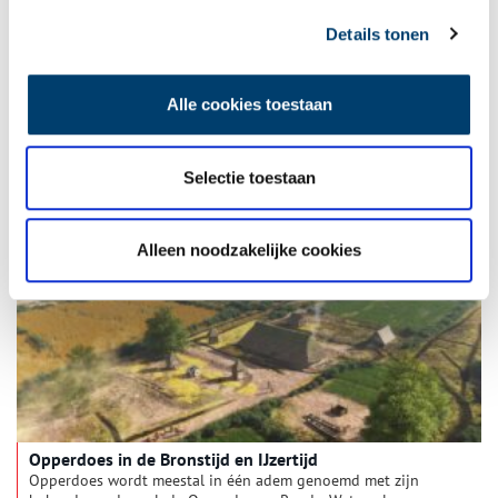
Details tonen
Alle cookies toestaan
De bruine kroeg is vooral ‘een kabbelende troost’
Bruine kroegen in Amsterdam fungeren vaak als een tweede
huiskamer, waar je met wildvreemden een praatje kunt maken.
En als ze dan ook nog gekookte eitjes op de bar hebben staan,
Selectie toestaan
en zelf hun gehaktballetjes draaien, dan kan er niks meer
misgaan.
Alleen noodzakelijke cookies
Opperdoes in de Bronstijd en IJzertijd
Opperdoes wordt meestal in één adem genoemd met zijn