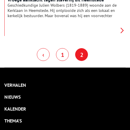
Geschiedkundige Julien Wolbers (1819-1889) woonde aan de
Kerklaan in Heemstede. Hij ontplooide zich als een lokaal en
kerkelijk bestuurder. Maar bovenal was hij een voorvechter
voor de afschaffing van de slavernij. Zo schreef hij meerdere
artikelen waarin hij aantoonde dat slavernij in strijd is met de
rechten van de mens. Voor zijn boek ‘Geschiedenis van
Suriname’ ontving hij de koninklijke onderscheiding in de
Orde van de Nederlandse Leeuw.
‹
1
2
VERHALEN
NIEUWS
KALENDER
THEMA’S