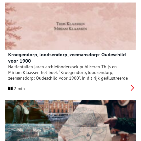
Kroegendorp, loodsendorp, zeemansdorp: Oudeschild
voor 1900
Na tientallen jaren archiefonderzoek publiceren Thijs en
Miriam Klaassen het boek “Kroegendorp, loodsendorp,
zeemansdorp: Oudeschild voor 1900”. In dit rijk geïllustreerde
boek geven zij een uitgebreide beschrijving van de
2 min
ontstaansgeschiedenis van het dorp vanaf het prille begin
rond 1625 tot het eind van de negentiende eeuw. Er is veel
nieuwe informatie over de geschiedenis van Oudeschild aan
het licht gekomen.