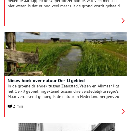
bekende aardappel: de Opperdoezer Ronde. Wat veel mensen
niet weten is dat er nog veel meer uit de grond wordt gehaald.
In de jaren 1980 werd er in het kleine dorp een grootschalige
archeologische opgraving gedaan. Uit de archeologische
vondsten bleek dat er hier al sinds de Midden-Bronstijd (1700
v.Chr.) mensen woonden. De resultaten van dit onderzoek zijn
onlangs gepubliceerd in ‘Opperdoes, een geliefde plek. Oud
onderzoek, nieuwe resultaten: bewoning in de Bronstijd en
IJzertijd.’
Nieuw boek over natuur Oer-IJ gebied
In de groene driehoek tussen Zaanstad, Velsen en Alkmaar ligt
het Oer-IJ gebied; ingeklemd tussen drie verstedelijkte regio’s.
Maar verrassend genoeg is de natuur in Nederland nergens zo
gevarieerd als hier. Over het bijzondere landschap en de flora
2 min
en fauna die daar bij horen is nu een boek verschenen.
Bedoeld om een breed publiek daar kennis mee te laten
maken. Op vrijdag 24 mei a.s. wordt het boek officieel
uitgereikt aan gedeputeerde van de provincie, Rosan Kocken
tijdens een bijeenkomst voor genodigden in