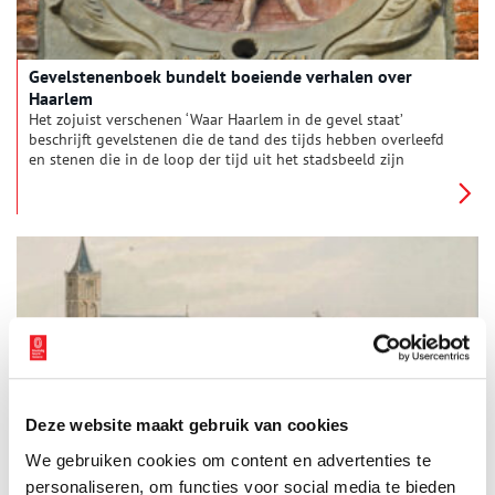
Gevelstenenboek bundelt boeiende verhalen over
Haarlem
Het zojuist verschenen ‘Waar Haarlem in de gevel staat’
beschrijft gevelstenen die de tand des tijds hebben overleefd
en stenen die in de loop der tijd uit het stadsbeeld zijn
verdwenen. Maar het rijk geïllustreerde boek biedt vooral een
schat aan verhalen uit de Noord-Hollandse
provinciehoofdstad.
De oorsprong van Castricum ontdekt
Deze website maakt gebruik van cookies
Na meer dan tien jaar literatuurstudie heeft dr. Hans van
Weenen een boek geschreven over het ontstaan van de
We gebruiken cookies om content en advertenties te
woonkern Castricum. Het boek verschijnt vanaf 21 november
personaliseren, om functies voor social media te bieden