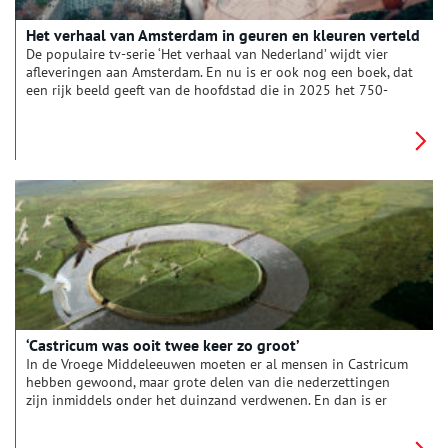
Het verhaal van Amsterdam in geuren en kleuren verteld
De populaire tv-serie ‘Het verhaal van Nederland’ wijdt vier
afleveringen aan Amsterdam. En nu is er ook nog een boek, dat
een rijk beeld geeft van de hoofdstad die in 2025 het 750-
jarig bestaan viert.
‘Castricum was ooit twee keer zo groot’
In de Vroege Middeleeuwen moeten er al mensen in Castricum
hebben gewoond, maar grote delen van die nederzettingen
zijn inmiddels onder het duinzand verdwenen. En dan is er
nog die ringburgwal. Reden genoeg voor een gesprek met
Hans van Weenen die er een boek over schreef.