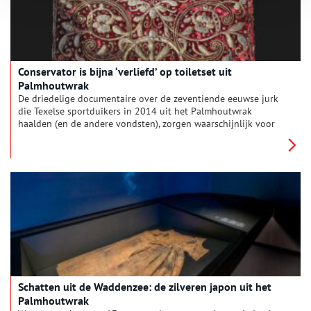
Conservator is bijna ‘verliefd’ op toiletset uit
Palmhoutwrak
De driedelige documentaire over de zeventiende eeuwse jurk
die Texelse sportduikers in 2014 uit het Palmhoutwrak
haalden (en de andere vondsten), zorgen waarschijnlijk voor
het drukste jaar in de geschiedenis van het Texelse museum
Kaap Skil. Reden voor een terugblik met conservator
geschiedenis Alec Ewing.
Schatten uit de Waddenzee: de zilveren japon uit het
Palmhoutwrak