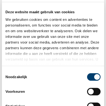
Deze website maakt gebruik van cookies
Resultaten onderzoek Palmhoutwrak gepresenteerd
We gebruiken cookies om content en advertenties te
In een volle zaal in Museum Kaap Skil op Texel presenteerde
Thijs Coenen, maritiem archeoloog bij de Rijksdienst voor het
personaliseren, om functies voor social media te bieden
Cultureel Erfgoed (RCE), dinsdag 30 juli de resultaten van het
en om ons websiteverkeer te analyseren. Ook delen we
onderzoek naar het Palmhoutwrak.
informatie over uw gebruik van onze site met onze
3 min
partners voor social media, adverteren en analyse. Deze
partners kunnen deze gegevens combineren met andere
informatie die u aan ze heeft verstrekt of die ze hebben
verzameld op basis van uw gebruik van hun services. U
gaat akkoord met de cookies en het
privacystatement
als u onze website blijft gebruiken.
Toestemmingsselectie
Noodzakelijk
Onderzoek Palmhoutwrak afgerond
Voorkeuren
Het onderzoek naar het Palmhoutwrak dat de afgelopen vijf
weken door archeologen van de Rijksdienst voor het Cultureel
Erfgoed (RCE) is uitgevoerd, is afgerond. Op 30 juli vertelt