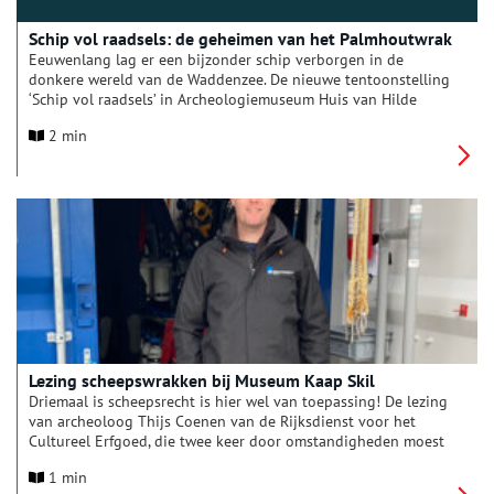
Schip vol raadsels: de geheimen van het Palmhoutwrak
Eeuwenlang lag er een bijzonder schip verborgen in de
donkere wereld van de Waddenzee. De nieuwe tentoonstelling
‘Schip vol raadsels’ in Archeologiemuseum Huis van Hilde
neemt de bezoeker mee in het onderzoek naar dit mysterieuze
2 min
scheepswrak dat bij toeval werd ontdekt. Niet eerder getoonde
vondsten en opvallende bevindingen van onderzoekers
brengen stap voor stap de geheimen van het gezonken schip
naar boven.
Lezing scheepswrakken bij Museum Kaap Skil
Driemaal is scheepsrecht is hier wel van toepassing! De lezing
van archeoloog Thijs Coenen van de Rijksdienst voor het
Cultureel Erfgoed, die twee keer door omstandigheden moest
worden afgelast, staat nu gepland op 19 augustus om 19 uur.
1 min
Thijs vertelt dan bij Museum Kaap Skil over het veldwerk dat