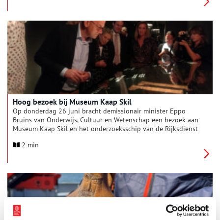
onlangs is uitgevoerd op Burgzand Noord, het rijksmonument
op de bodem van de Waddenzee.
Hoog bezoek bij Museum Kaap Skil
Op donderdag 26 juni bracht demissionair minister Eppo
Bruins van Onderwijs, Cultuur en Wetenschap een bezoek aan
Museum Kaap Skil en het onderzoeksschip van de Rijksdienst
voor het Cultureel Erfgoed (RCE). Hij was in gezelschap van
2 min
onder andere verschillende wethouders en de gedeputeerde
van de provincie. Aanleiding voor het bezoek was het onlangs
aangenomen Nationale Reddingsplan Maritieme Archeologie.