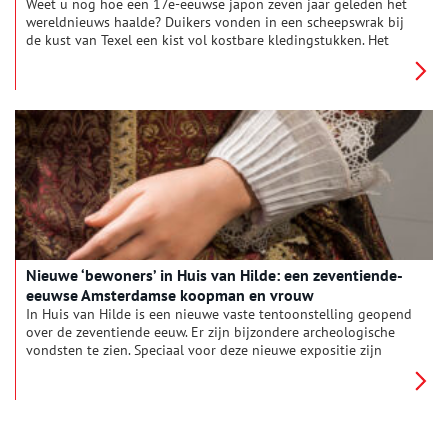
Weet u nog hoe een 17e-eeuwse japon zeven jaar geleden het
wereldnieuws haalde? Duikers vonden in een scheepswrak bij
de kust van Texel een kist vol kostbare kledingstukken. Het
pronkstuk uit deze bodemschat was een roodbruine zijden
japon. Vorig jaar werd onthuld, dat nóg een bijzondere japon
de schipbreuk overleefd heeft.
Nieuwe ‘bewoners’ in Huis van Hilde: een zeventiende-
eeuwse Amsterdamse koopman en vrouw
In Huis van Hilde is een nieuwe vaste tentoonstelling geopend
over de zeventiende eeuw. Er zijn bijzondere archeologische
vondsten te zien. Speciaal voor deze nieuwe expositie zijn
twee mensfiguren gemaakt: een Amsterdamse koopman en
vrouw. De figuren zijn gemaakt door Mieneke van Gogh en de
bijbehorende historische kleding is gemaakt door Suzanne
Spruijt van Het Atelier van Toen.