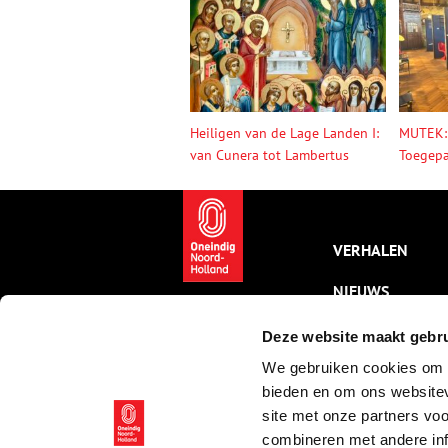
Heiligen van de Lage Landen I:
MUTEK:
van Cunera tot Lambertus
Toegepa
VERHALEN
NIEUWS
KALENDER
Deze website maakt gebru
We gebruiken cookies om c
THEMA’S
bieden en om ons websitev
ACTIVITEITEN
site met onze partners vo
combineren met andere inf