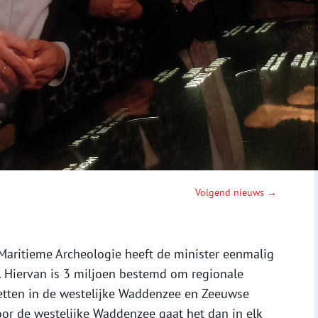
Volgend nieuws →
Maritieme Archeologie heeft de minister eenmalig
. Hiervan is 3 miljoen bestemd om regionale
tten in de westelijke Waddenzee en Zeeuwse
oor de westelijke Waddenzee gaat het dan in elk