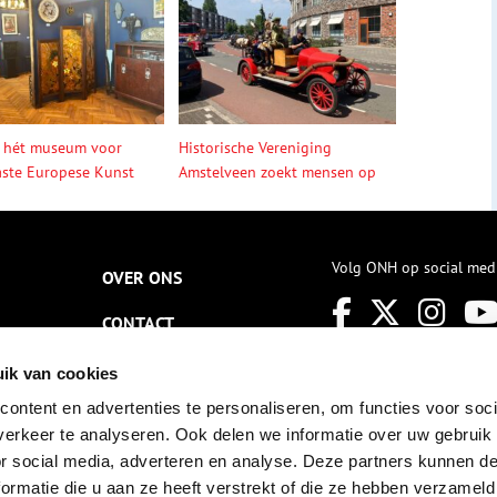
 hét museum voor
Historische Vereniging
ste Europese Kunst
Amstelveen zoekt mensen op
Volg ONH op social med
OVER ONS
CONTACT
NIEUWSBRIEF
ik van cookies
ontent en advertenties te personaliseren, om functies voor soci
DISCLAIMER
erkeer te analyseren. Ook delen we informatie over uw gebruik
PRIVACY
or social media, adverteren en analyse. Deze partners kunnen 
ormatie die u aan ze heeft verstrekt of die ze hebben verzameld