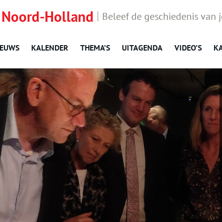
 Noord-Holland
Beleef de geschiedenis van 
IEUWS
KALENDER
THEMA’S
UITAGENDA
VIDEO’S
K