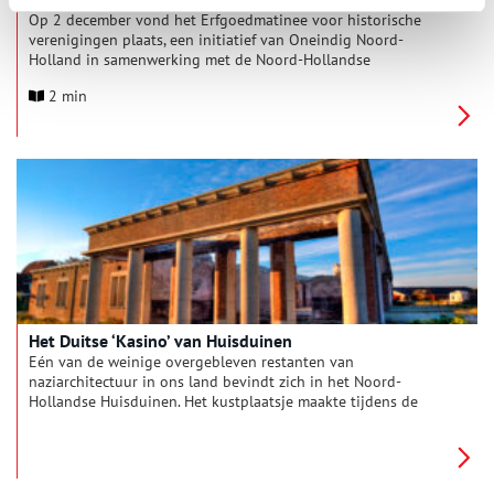
Op 2 december vond het Erfgoedmatinee voor historische
verenigingen plaats, een initiatief van Oneindig Noord-
Holland in samenwerking met de Noord-Hollandse
erfgoedorganisaties MOOI Noord-Holland en NMF
2 min
Erfgoedadvies. Onderwerpen zoals de Omgevingswet, het
digitaliseren van de collectie en hoe je je onmisbaar maakt als
historische vereniging kwamen aan bod. Kijk hier de online
webinar terug.
Het Duitse ‘Kasino’ van Huisduinen
Eén van de weinige overgebleven restanten van
naziarchitectuur in ons land bevindt zich in het Noord-
Hollandse Huisduinen. Het kustplaatsje maakte tijdens de
Tweede Wereldoorlog deel uit van de Atlantikwall, een door de
Duitsers opgeworpen verdedigingslinie. Die geschiedenis
wordt verteld in het Atlantikwall Centrum, dat tegenwoordig
in het oude Duitse ‘Kasino’ huist.