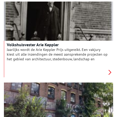
Volkshuisvester Arie Keppler
Jaarlijks wordt de Arie Keppler Prijs uitgereikt. Een vakjury
kiest uit alle inzendingen de meest aansprekende projecten op
het gebied van architectuur, stedenbouw, landschap en
erfgoed. Het doel van de Arie Keppler Prijs is om
beleidsontwikkelingen en gerealiseerde projecten op het
gebied van architectuur, stedenbouw, landschap en erfgoed
met een voorbeeldstellende betekenis voor het voetlicht te
brengen. Maar wie was ingenieur Arie Keppler eigenlijk?