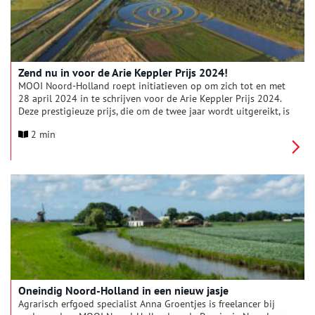
Zend nu in voor de Arie Keppler Prijs 2024!
MOOI Noord-Holland roept initiatieven op om zich tot en met
28 april 2024 in te schrijven voor de Arie Keppler Prijs 2024.
Deze prestigieuze prijs, die om de twee jaar wordt uitgereikt, is
dé Noord-Hollandse omgevingsprijs voor ruimtelijke kwaliteit.
2 min
Bijzondere initiatieven (projecten en beleidsplannen) die in de
periode juni 2022 tot juni 2024 in de provincie Noord-
Holland zijn gerealiseerd, komen in aanmerking voor deze
prijs.
Oneindig Noord-Holland in een nieuw jasje
Agrarisch erfgoed specialist Anna Groentjes is freelancer bij