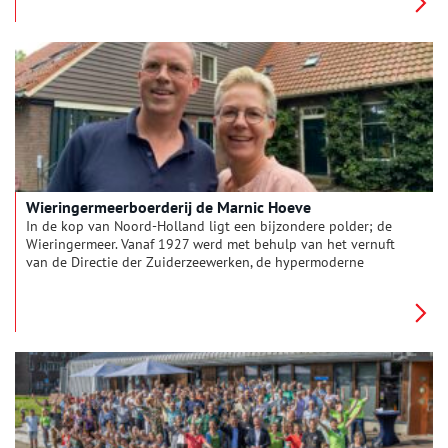
Wieringermeerboerderij de Marnic Hoeve
In de kop van Noord-Holland ligt een bijzondere polder; de
Wieringermeer. Vanaf 1927 werd met behulp van het vernuft
van de Directie der Zuiderzeewerken, de hypermoderne
gemalen Leemans en Lely en de noeste arbeid van vele
landarbeiders deze polder gewonnen van de Zuiderzee en in
gebruik genomen als akker- en veeteeltland. De pioniers van
de polder kwamen uit het hele land en streken neer in de
nagelnieuwe polder met haar zo kenmerkende boerderijen; de
Wieringermeerboerderij. Vaak met klinkende namen zoals
Goud na Zout, Marnic Hoeve, Golfzang of De Nieuwe Tijd.