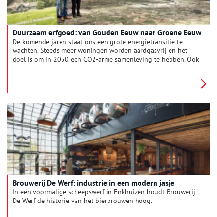
Duurzaam erfgoed: van Gouden Eeuw naar Groene Eeuw
De komende jaren staat ons een grote energietransitie te
wachten. Steeds meer woningen worden aardgasvrij en het
doel is om in 2050 een CO2-arme samenleving te hebben. Ook
voor monumenten is verduurzamen mogelijk. Tijdens het
Duurzaam Erfgoed Congres werd duidelijk dat er een hoop te
winnen valt.
Brouwerij De Werf: industrie in een modern jasje
In een voormalige scheepswerf in Enkhuizen houdt Brouwerij
De Werf de historie van het bierbrouwen hoog.