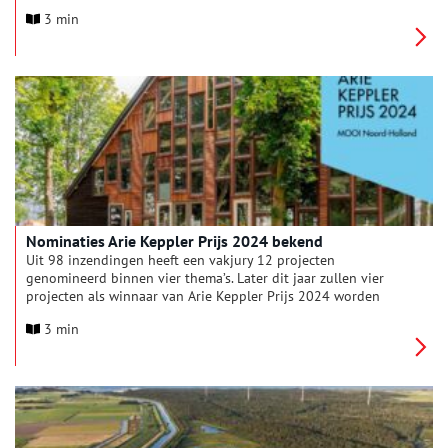
zoals elke editie, 4 juryprijzen en één publieksprijs te winnen.
3 min
De jury formuleert dit jaar één simpele vraag waarop de
winnaars van de Arie Keppler Prijs allen een volmondig ‘JA’
antwoorden, namelijk: helpt het?
Nominaties Arie Keppler Prijs 2024 bekend
Uit 98 inzendingen heeft een vakjury 12 projecten
genomineerd binnen vier thema’s. Later dit jaar zullen vier
projecten als winnaar van Arie Keppler Prijs 2024 worden
uitgeroepen. Daarnaast zal een vijfde Arie Kepplerprijs door
3 min
het Noord-Hollandse publiek worden gekozen. Vanaf vandaag
tot en met 22 september kan eenieder stemmen op zijn of haar
favoriete project voor de Publieksprijs. Op donderdag 11
oktober worden de Arie Keppler Prijzen door gedeputeerde
van de provincie Noord-Holland, Esther Rommel uitgereikt.