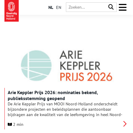
NL
EN
Arie Keppler Prijs 2026: nominaties bekend,
publieksstemming geopend
De Arie Keppler Prijs van MOOI Noord-Holland onderscheidt
bijzondere projecten en beleidsplannen die aantoonbaar
bijdragen aan de kwaliteit van de leefomgeving in heel Noord-
Holland. Dat gaat over architectuur, stedenbouw, erfgoed,
2 min
landschap én natuur. Uit maar liefst 104 inzendingen heeft de
vakjury 11 projecten genomineerd voor de Arie Keppler Prijs