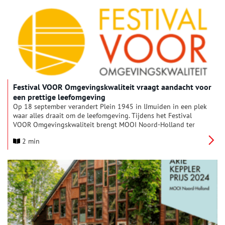
2026.
Festival VOOR Omgevingskwaliteit vraagt aandacht voor
een prettige leefomgeving
Op 18 september verandert Plein 1945 in IJmuiden in een plek
waar alles draait om de leefomgeving. Tijdens het Festival
VOOR Omgevingskwaliteit brengt MOOI Noord-Holland ter
gelegenheid van het 110-jarig bestaan bewoners,
2 min
professionals en bestuurders bij elkaar. De centrale vraag: hoe
zorgen we samen voor een mooie, herkenbare en
toekomstbestendige omgeving om in te wonen, werken en
leven?