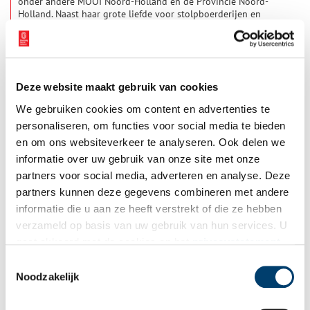
onder andere MOOI Noord-Holland en de Provincie Noord-
Holland. Naast haar grote liefde voor stolpboerderijen en
geschiedenis, reist zij graag door het Noord-Hollandse
3 min
landschap. Als landschapsfotograaf is Anna regelmatig met
haar camera te vinden in de polder. Oneindig Noord-Holland
heeft het geluk om een aantal van haar prachtige foto’s te
mogen gebruiken voor een nieuwe banner. Zij vertelt ons meer
Deze website maakt gebruik van cookies
over het Noord-Hollandse landschap en haar werk.
We gebruiken cookies om content en advertenties te
personaliseren, om functies voor social media te bieden
en om ons websiteverkeer te analyseren. Ook delen we
informatie over uw gebruik van onze site met onze
partners voor social media, adverteren en analyse. Deze
Noord-Hollandse stolpboerderijen op de kaart gezet
partners kunnen deze gegevens combineren met andere
Ruim 4800 stolpboerderijen tot het bouwjaar 1965 zijn nu te
informatie die u aan ze heeft verstrekt of die ze hebben
vinden op een digitale kaart. De Stolpenwaarderingskaart is op
verzameld op basis van uw gebruik van hun services. U
19 april gepresenteerd tijdens de Landschapstalk in Twisk.
gaat akkoord met de cookies en het
privacystatement
1 min
als u onze website blijft gebruiken.
Toestemmingsselectie
Noodzakelijk