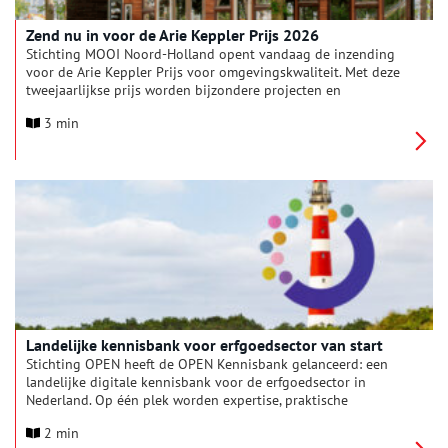
Zend nu in voor de Arie Keppler Prijs 2026
Stichting MOOI Noord-Holland opent vandaag de inzending
voor de Arie Keppler Prijs voor omgevingskwaliteit. Met deze
tweejaarlijkse prijs worden bijzondere projecten en
beleidsplannen onderscheiden die aantoonbaar bijdragen aan
3 min
de kwaliteit van de leefomgeving in Noord-Holland. Dat gaat
over architectuur, stedenbouw, erfgoed, landschap én natuur.
Inzenden kan tot en met 1 mei 2026. Projecten die tussen juni
2024 en juni 2026 in de provincie zijn gerealiseerd, komen in
aanmerking.
Landelijke kennisbank voor erfgoedsector van start
Stichting OPEN heeft de OPEN Kennisbank gelanceerd: een
landelijke digitale kennisbank voor de erfgoedsector in
Nederland. Op één plek worden expertise, praktische
handreikingen en actuele dossiers samengebracht voor
2 min
professionals, vrijwilligers en erfgoedgemeenschappen.