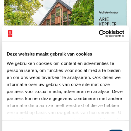
Deze website maakt gebruik van cookies
We gebruiken cookies om content en advertenties te
personaliseren, om functies voor social media te bieden
en om ons websiteverkeer te analyseren. Ook delen we
informatie over uw gebruik van onze site met onze
Publiekswinnaar – Gerritshoeve – Kastan. © Kees van der Veer.
partners voor social media, adverteren en analyse. Deze
partners kunnen deze gegevens combineren met andere
Selectiecriteria
informatie die u aan ze heeft verstrekt of die ze hebben
De Arie Keppler Prijs onderscheidt zich van architectuurprijzen
verzameld op basis van uw gebruik van hun services. U
omdat het een brede prijs voor ruimtelijke kwaliteit is. Dit jaar is
gaat akkoord met de cookies en het
privacystatement
de selectie van de nominaties en winnaars gebaseerd op 4
als u onze website blijft gebruiken.
Toestemmingsselectie
thema’s. Het thema
‘Verhalenvertellers’
verwijst naar de