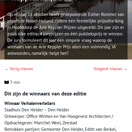
Op vrijdag 11 oktober heeft gedeputeerde Esther Rommel van
provincie Noord-Holland tijdens een feestelijke prijsuitreiking
in Hoofddorp de Arie Keppler Prijzen uitgereikt. Dit jaar zijn er
zoals elke editie, 4 juryprijzen en één publieksprijs te winnen.
De jury formuleert dit jaar één simpele vraag waarop de
winnaars van de Arie Keppler Prijs allen een volmondig ‘JA’
antwoorden, namelijk: helpt het?
← Vorig nieuws
Volgend nieuws →
3 min
Dit zijn de winnaars van deze editie
Winnaar Verhalenvertellers
Stadhuis Den Helder – Den Helder
Ontwerper: Office Winhov en Van Hoogevest Architecten /
Opdrachtgever: Marichel Weel, Zeestad
Betrokken partijen: Gemeente Den Helder, Edith van Berkel,