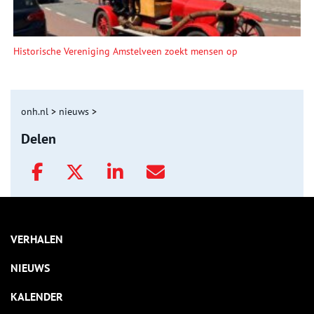
Historische Vereniging Amstelveen zoekt mensen op
onh.nl
>
nieuws
>
Delen
VERHALEN
NIEUWS
KALENDER