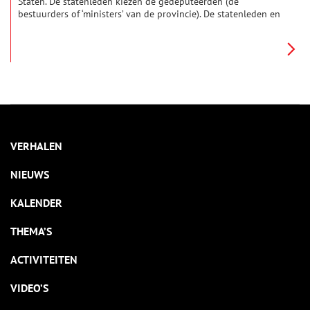
Staten. De statenleden kiezen de gedeputeerden (de
bestuurders of ‘ministers’ van de provincie). De statenleden en
gedeputeerden werken en vergaderen in het mooie
provinciehuis aan de Dreef in Haarlem: een gebouw met een
bewogen geschiedenis. En met bijzondere bewoners.
VERHALEN
NIEUWS
KALENDER
THEMA’S
ACTIVITEITEN
VIDEO’S