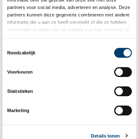
partners voor social media, adverteren en analyse. Deze
partners kunnen deze gegevens combineren met andere
Hope en Welgelegen
informatie die u aan ze heeft verstrekt of die ze hebben
De steenrijke koopman-bankier Henry Hope koopt in 1769 een
verzameld op basis van uw gebruik van hun services. U
buitenverblijfje aan de Dreef in Haarlem. Maar daar blijft het
gaat akkoord met de cookies en het
privacystatement
niet bij. Hope koopt alle omringende tuinen en huizen en hij
begint aan een ongekend groot project: de bouw van
als u onze website blijft gebruiken.
Toestemmingsselectie
Paviljoen Welgelegen.
Noodzakelijk
Voorkeuren
Statistieken
Marketing
Paviljoen Welgelegen: zetel van kunst, koninklijke macht
en provinciaal bestuur
Het imposante Paviljoen Welgelegen kent een bijzondere
geschiedenis. Nu zetelt er het provinciebestuur. Maar voordat
Details tonen