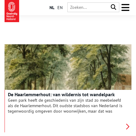
NL
EN
De Haarlemmerhout: van wildernis tot wandelpark
Geen park heeft de geschiedenis van zijn stad zo meebeleefd
als de Haarlemmerhout. Dit oudste stadsbos van Nederland is
tegenwoordig omgeven door woonwijken, maar dat was
vroeger wel anders. Als restant van een groot bosgebied heeft
het niet alleen zijn formaat zien veranderen, maar ook zijn
functie. Door de tijd heen veranderde de Hout van een
gebruiksbos in een siertuin, om uit te groeien tot het