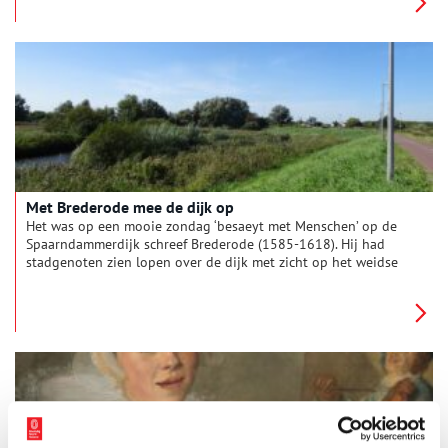
de hoofden schuilgaan. Het zijn persoonlijke portretten van de
echtparen die het huis lieten bouwen. In de Jansstraat in
Haarlem bijvoorbeeld.
Met Brederode mee de dijk op
Het was op een mooie zondag ‘besaeyt met Menschen’ op de
Spaarndammerdijk schreef Brederode (1585-1618). Hij had
stadgenoten zien lopen over de dijk met zicht op het weidse
polderland en het IJ. Even de stad ontvluchten – ook toen.
Wandel (in gedachten) met Brederode mee de stad uit. De dijk
op naar Spaarndam.