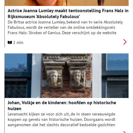
Actrice Joanna Lumley maakt tentoonstelling Frans Hals in
Rijksmuseum ‘Absolutely Fabulous’
De Britse actrice Joanna Lumley, bekend van tv-serie Absolutely
Fabulous, wordt de verteller van de online ontdekkingsreis
Frans Hals: Strokes of Genius. Deze verschijnt op de website
van het Rijksmuseum bij de tentoonstelling Frans Hals, die op
2 min
16 februari opent. Joanna Lumley is groot fan van de
Nederlandse 17de-eeuwse schilderkunst en het Rijksmuseum.
Ze twijfelde daarom geen moment toen ze gevraagd werd voor
haar rol bij de Frans Hals-tentoonstelling. De Nederlandse
versie, De geniale streken van Frans Hals, wordt ingesproken
door actrice Eva van de Gucht (Iedereen beroemd, Oogappels,
Klokhuis), die net als Frans Hals Vlaamse roots heeft.
Johan, Volkje en de kinderen: hoofden op historische
huizen
Levensecht kijken ze voor zich uit, de in steen vereeuwigde
koppen op gevels van historische huizen. Doorgaans wordt
aangenomen dat het slechts decoratief bedoelde gezichten
zijn. Maar een nieuw boek laat zien dat er echte mensen achter