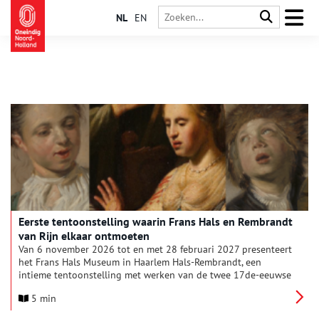
NL
EN
Eerste tentoonstelling waarin Frans Hals en Rembrandt
van Rijn elkaar ontmoeten
Van 6 november 2026 tot en met 28 februari 2027 presenteert
het Frans Hals Museum in Haarlem Hals-Rembrandt, een
intieme tentoonstelling met werken van de twee 17de-eeuwse
kunstenaars Frans Hals en Rembrandt van Rijn. Beiden worden
5 min
geroemd om hun levensechte portretten en karakterkoppen in
losse schilderstijl. Het is de eerste keer dat een tentoonstelling