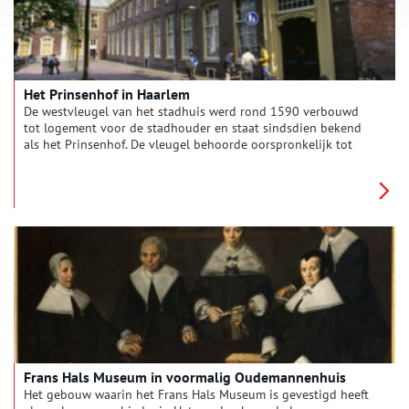
Het Prinsenhof in Haarlem
De westvleugel van het stadhuis werd rond 1590 verbouwd
tot logement voor de stadhouder en staat sindsdien bekend
als het Prinsenhof. De vleugel behoorde oorspronkelijk tot
het voormalige Predikherenklooster, het klooster van de
Dominicanen, dat achter het stadhuis lag. In het Prinsenhof
kregen schilderijen die na de reformatie eigendom waren
geworden van de stad Haarlem een plaats. Zo hingen hier de
zijluiken van het Drapeniersaltaar, die afkomstig waren uit de
Grote of Sint Bavokerk, en geschilderd waren door Maerten
van Heemskerck.
Frans Hals Museum in voormalig Oudemannenhuis
Het gebouw waarin het Frans Hals Museum is gevestigd heeft