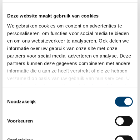
Deze website maakt gebruik van cookies
Judith Leyster (1609-1660)
We gebruiken cookies om content en advertenties te
Judith Leyster is de bekendste vrouwelijke schilder uit de 17de
eeuw. De Haarlemse kunstenares is gezien haar
personaliseren, om functies voor social media te bieden
schildertechniek waarschijnlijk in de leer geweest bij Frans
en om ons websiteverkeer te analyseren. Ook delen we
Hals (1583-1666). Ze schilderde genrestukken, portretten en
informatie over uw gebruik van onze site met onze
stillevens met als onderwerp vaak spelende kinderen of
muzikanten. Als een van de weinige vrouwelijke schilders liet
partners voor social media, adverteren en analyse. Deze
Leyster zich als lid inschrijven in het Haarlemse schildersgilde
partners kunnen deze gegevens combineren met andere
en werd, zover bekend, als eerste vrouw in 1633 vervolgens
informatie die u aan ze heeft verstrekt of die ze hebben
uitgeroepen tot ‘meester-schilder’.
verzameld op basis van uw gebruik van hun services. U
gaat akkoord met de cookies en het
privacystatement
als u onze website blijft gebruiken.
Toestemmingsselectie
Noodzakelijk
Cluveniersdoelen
Voorkeuren
In de Gasthuisstraat is op nummer 32 de poort van de
voormalige Cluveniersdoelen, het onderkomen van de
Cluveniersschutterij. Frans Hals schilderde twee