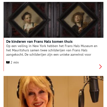
geheel aan de combinatie van schilderijen van deze twee
grootmeesters is gewijd. De negentien schilderijen worden
getoond in een setting die uitnodigt om met aandacht te
kijken en daardoor meer te zien.
De kinderen van Frans Hals komen thuis
Op een veiling in New York hebben het Frans Hals Museum en
het Mauritshuis samen twee schilderijen van Frans Hals
aangekocht. De schilderijen zijn een unieke aanwinst voor
Nederland, omdat ze mogelijk Hals’ eigen kinderen tonen en
2 min
een doorkijk zijn naar Nederland in de 17de eeuw. De werken
blijven bij elkaar en zullen om en om in Haarlem en Den Haag
worden getoond.