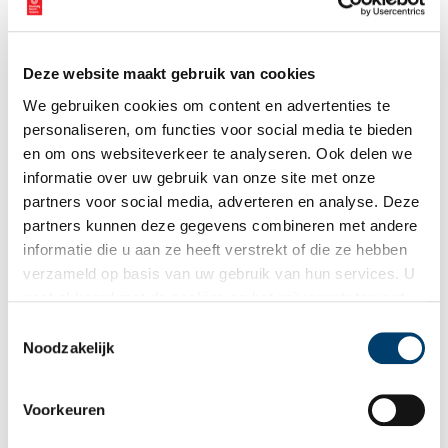
bazig zitten de vrouwen bij elkaar, oude matronen die duchtig
den baas weten te spelen en ongemakkelijk van zich af wisten te
spreken, waar voor het heil van hun gesticht moest worden
Deze website maakt gebruik van cookies
opgekomen. Zure, oude tantes, door Hals als klazige, houterige,
uitgedroogde marionetten, die ze waren, geschilderd in zulk een
We gebruiken cookies om content en advertenties te
levende atmospheer, in zulk een diepen toon, dat het ons
personaliseren, om functies voor social media te bieden
toeschijnt, of deze doeken het leven alleen ademen.
en om ons websiteverkeer te analyseren. Ook delen we
informatie over uw gebruik van onze site met onze
Wat is waar? Zien deze regentessen er echt uit als boze oude
partners voor social media, adverteren en analyse. Deze
vrouwen? Het regentschap van een liefdadigheidsinstelling als
partners kunnen deze gegevens combineren met andere
het Oudemannenhuis was een waardige functie, waar
informatie die u aan ze heeft verstrekt of die ze hebben
respectabele, vooraanstaande mensen voor uitgenodigd werden.
verzameld op basis van uw gebruik van hun services. U
De regenten en regentessen werden benoemd door het
gaat akkoord met de cookies en het
privacystatement
stadsbestuur, en het kan niet zo zijn dat een
liefdadigheidsinstelling als het Oudemannenhuis uitsluitend
als u onze website blijft gebruiken.
Toestemmingsselectie
pinnige oude vrouwen in het bestuur aanstelde.
Noodzakelijk
Publicatiedatum: 23/08/2013
Voorkeuren