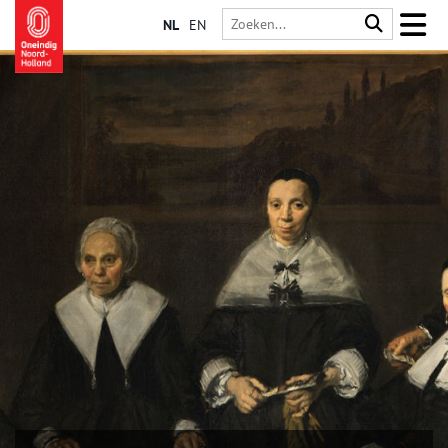
NL
EN