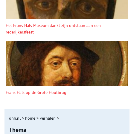
Het Frans Hals Museum dankt zijn ontstaan aan een
rederijkersfeest
Frans Hals op de Grote Houtbrug
onh.nl
>
home
>
verhalen
>
Thema