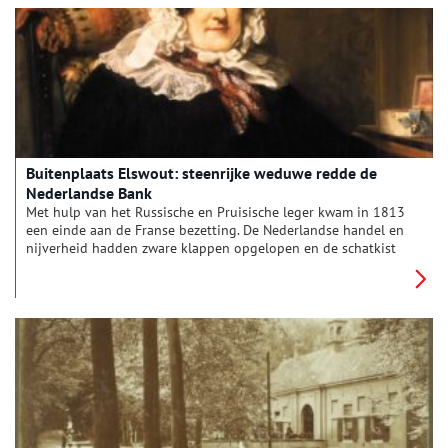
Buitenplaats Elswout: steenrijke weduwe redde de
Nederlandse Bank
Met hulp van het Russische en Pruisische leger kwam in 1813
een einde aan de Franse bezetting. De Nederlandse handel en
nijverheid hadden zware klappen opgelopen en de schatkist
was leeg. Aan de nieuwe vorst, koning Willem I, de taak om het
land er weer bovenop te helpen.