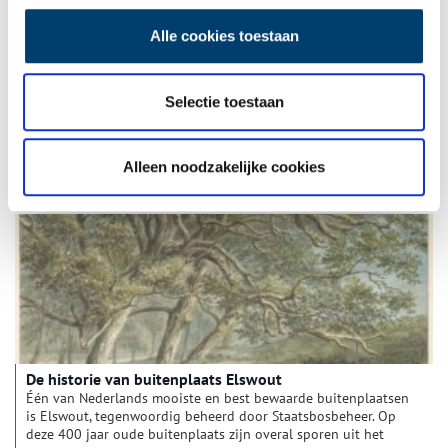
Alle cookies toestaan
Koningshof
De uitstraling van het huidige Koningshof wordt bepaald door
Selectie toestaan
het huis en bijgebouwen van architect Abraham Salm en de
aanleg van Leonard Anthony Springer van rond 1900. De
geschiedenis ervan is echter ouder en gaat terug tot zeker
1636. Uit die geschiedenis blijkt ook de verbondenheid met
Alleen noodzakelijke cookies
het aangrenzende Elswout.
De historie van buitenplaats Elswout
Één van Nederlands mooiste en best bewaarde buitenplaatsen
is Elswout, tegenwoordig beheerd door Staatsbosbeheer. Op
deze 400 jaar oude buitenplaats zijn overal sporen uit het