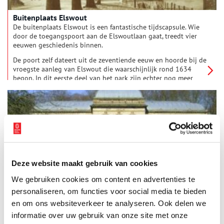
Buitenplaats Elswout
De buitenplaats Elswout is een fantastische tijdscapsule. Wie
door de toegangspoort aan de Elswoutlaan gaat, treedt vier
eeuwen geschiedenis binnen.
De poort zelf dateert uit de zeventiende eeuw en hoorde bij de
vroegste aanleg van Elswout die waarschijnlijk rond 1634
begon. In dit eerste deel van het park zijn echter nog meer
restanten uit de Gouden Eeuw aanwezig. De statige oprijlaan
waarop de eerste blik valt, is er daar een van. Maar ook de
andere kaarsrechte lanen, die het park aan de voorkant in drie
vakken verdelen, stammen uit die tijd. Tenslotte de twee
koetshuizen, links aan de oprijlaan, zijn ook zeventiende
eeuws. Hun architectuur is heel eenvoudig maar toch verfijnd.
Deze website maakt gebruik van cookies
Buitenplaats Elswout: Een parel om te bewaren
We gebruiken cookies om content en advertenties te
Tom in den Bosch (61) werkt al 32 jaar op Elswout en is daar
Junior Boswachter (voorheen Veldmedewerker voorlichting).
personaliseren, om functies voor social media te bieden
Zijn werkzaamheden bestaan uit het onderhouden van het
en om ons websiteverkeer te analyseren. Ook delen we
terrein en excursies geven. In Den Bosch geeft excursies over
informatie over uw gebruik van onze site met onze
de planten, vogels en historie van Elswout. ‘Ik ben geen