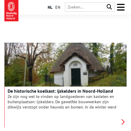
NL
EN
De historische koelkast: ijskelders in Noord-Holland
Ze zijn nog wel te vinden op landgoederen van kastelen en
buitenplaatsen: ijskelders. De gewelfde bouwwerken zijn
dikwijls verstopt onder heuvels en bomen. In de winter werd
er ijs en sneeuw opgeslagen, zodat men het in de zomer kon
gebruiken om voedsel te bewaren. Fotograaf Annemarie Bal
ging op pad om een aantal bijzondere ijskelders te
fotograferen.