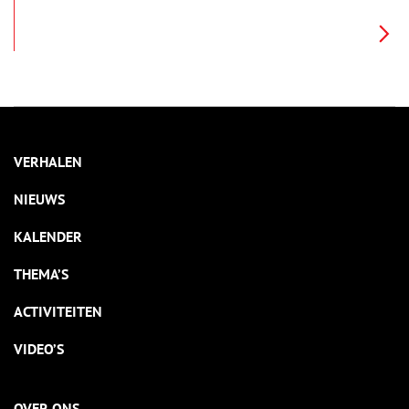
verleden te zien. De verschillende landschapsstijlen zijn
tekenend voor afzonderlijke periodes en stijlopvattingen en
de gebouwen herinneren aan de vele eigenaren die Elswout
heeft gekend. De statige oude bomen geven onderdak aan
verschillende holenbroeders zoals de specht, boomklever en
bosuil. Op de velden en onder de bomen bloeien in het
voorjaar veel stinsenplanten. In de oude ijskelder huizen
vleermuizen en op het landgoed groeien bijzonder veel
paddenstoelen, waaronder zeer grote tonderzwammen.
VERHALEN
NIEUWS
KALENDER
THEMA’S
ACTIVITEITEN
VIDEO’S
OVER ONS