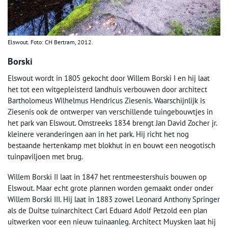
Elswout. Foto: CH Bertram, 2012.
Borski
Elswout wordt in 1805 gekocht door Willem Borski I en hij laat
het tot een witgepleisterd landhuis verbouwen door architect
Bartholomeus Wilhelmus Hendricus Ziesenis. Waarschijnlijk is
Ziesenis ook de ontwerper van verschillende tuingebouwtjes in
het park van Elswout. Omstreeks 1834 brengt Jan David Zocher jr.
kleinere veranderingen aan in het park. Hij richt het nog
bestaande hertenkamp met blokhut in en bouwt een neogotisch
tuinpaviljoen met brug.
Willem Borski II laat in 1847 het rentmeestershuis bouwen op
Elswout. Maar echt grote plannen worden gemaakt onder onder
Willem Borski III. Hij laat in 1883 zowel Leonard Anthony Springer
als de Duitse tuinarchitect Carl Eduard Adolf Petzold een plan
uitwerken voor een nieuw tuinaanleg. Architect Muysken laat hij