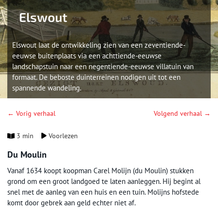
Elswout
Elswout laat de ontwikkeling zien van een zeventiende-
eeuwse buitenplaats via een achttiende-eeuwse
landschapstuin naar een negentiende-eeuwse villatuin van
formaat. De beboste duinterreinen nodigen uit tot een
spannende wandeling.
← Vorig verhaal
Volgend verhaal →
3 min
Voorlezen
Du Moulin
Vanaf 1634 koopt koopman Carel Molijn (du Moulin) stukken
grond om een groot landgoed te laten aanleggen. Hij begint al
snel met de aanleg van een huis en een tuin. Molijns hofstede
komt door gebrek aan geld echter niet af.