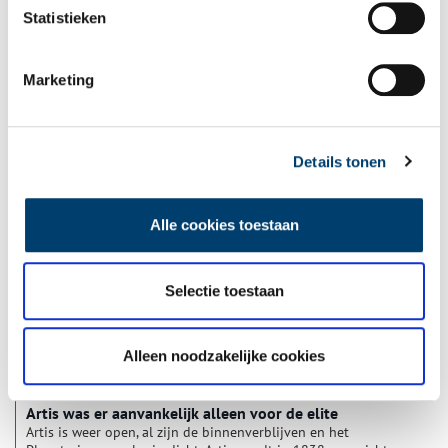
Statistieken
Marketing
Eens kleurden robbenkloppers het water rond Texel rood
Zeehonden worden heden ten dage niet meer
doodgeknuppeld, ze worden gered en zo nodig opgevangen,
zoals bij Ecomare op Texel. Hoe anders was dat aan het begin
Details tonen
van de twintigste eeuw.
Alle cookies toestaan
Selectie toestaan
Alleen noodzakelijke cookies
Artis was er aanvankelijk alleen voor de elite
Artis is weer open, al zijn de binnenverblijven en het