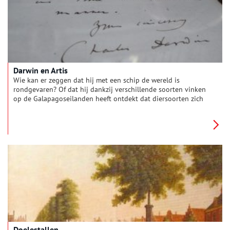
Darwin en Artis
Wie kan er zeggen dat hij met een schip de wereld is
rondgevaren? Of dat hij dankzij verschillende soorten vinken
op de Galapagoseilanden heeft ontdekt dat diersoorten zich
kunnen ontwikkelen en veranderen? Dat hij de wetenschap
fundamenteel heeft veranderd? Vast niet veel mensen, maar de
bioloog, geoloog en natuurhistoricus Charles Darwin in ieder
geval wel. De wetenschapper had vaak contact met andere
onderzoekers om meer bewijs te verzamelen voor zijn ideeën.
Zo ook met de Amsterdamse dierentuin Artis, maar waarom?
Doelestallen