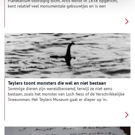
Planetarium voorlopig dicht. Artis wordt in 1838 opgericht,
kent relatief veel monumentale gebouwtjes en is een
dierentuin voor iedereen. Dat was in het begin wel anders.
Teylers toont monsters die wél en niet bestaan
Sommige dieren zijn wereldberoemd, terwijl ze niet eens
bestaan, zoals het monster van Loch Ness of de Verschrikkelijke
Sneeuwman. Het Teylers Museum gaat er dieper op in.