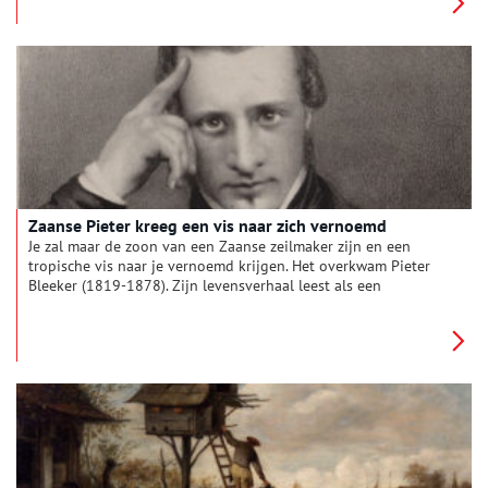
meerkoeten. Langs de grachten jagen katten, scharrelen ratten
en zelfs exotische rivierkreeften. In de lucht erboven vliegen
gierzwaluwen, parkieten en zweven meeuwen. Het is anno
2025 belangrijker dan ooit om de natuur een stem te geven.
Klimaatverandering en de achteruitgang van de biodiversiteit
zijn de grote thema’s van deze tijd, ook voor de stad
Amsterdam.
Zaanse Pieter kreeg een vis naar zich vernoemd
Je zal maar de zoon van een Zaanse zeilmaker zijn en een
tropische vis naar je vernoemd krijgen. Het overkwam Pieter
Bleeker (1819-1878). Zijn levensverhaal leest als een
spannend boek. Hoe kwam deze Zaanse jongen in het Indische
leger terecht? Waarom kreeg hij meermalen een eredoctoraat?
En waarom noemden apothekers een drankje naar hem?