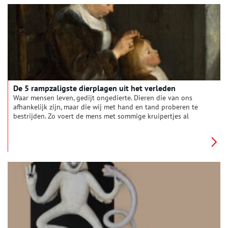
De 5 rampzaligste dierplagen uit het verleden
Waar mensen leven, gedijt ongedierte. Dieren die van ons
afhankelijk zijn, maar die wij met hand en tand proberen te
bestrijden. Zo voert de mens met sommige kruipertjes al
eeuwenlang een gevecht, dat vooral in de grote stad tot felle
botsingen komt. Van muggen tot paalworm, wij hebben de vijf
rampzaligste dierplagen uit het verleden voor je op een rijtje
gezet.