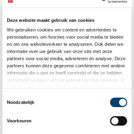
destijds systematische en intensieve opgraving van het
2 min
kasteelterrein door onder meer de Archeologische Werkgroep
Haarlem. De afgelopen jaren is onder andere in opdracht van
de Rijksdienst voor het Cultureel Erfgoed (RCE) botmateriaal
Deze website maakt gebruik van cookies
onderzocht uit de latrines, waterputten en uit een deel van de
grachtvulling. Dit is vervat in een wetenschappelijke rapport
We gebruiken cookies om content en advertenties te
dat woensdag 15 mei in het Archeologisch Museum Haarlem is
personaliseren, om functies voor social media te bieden
gepresenteerd.
en om ons websiteverkeer te analyseren. Ook delen we
informatie over uw gebruik van onze site met onze
partners voor social media, adverteren en analyse. Deze
partners kunnen deze gegevens combineren met andere
Fort Uitermeer
informatie die u aan ze heeft verstrekt of die ze hebben
Fort Uitermeer behoort tot zowel de Stelling van Amsterdam
verzameld op basis van uw gebruik van hun services. U
als de Nieuwe Hollandse Waterlinie. Het fort moest de
gaat akkoord met de cookies en het
privacystatement
landdoorgangen tussen het Naardermeer en de Vecht, de ‘s-
Gravelandsevaart met weg en de spoorweg Amsterdam –
als u onze website blijft gebruiken.
Toestemmingsselectie
Amersfoort beschermen.
Noodzakelijk
Voorkeuren