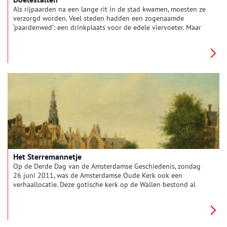
Als rijpaarden na een lange rit in de stad kwamen, moesten ze
verzorgd worden. Veel steden hadden een zogenaamde
‘paardenwed’: een drinkplaats voor de edele viervoeter. Maar
ook de meeste koffiehuizen en eetgelegenheden hadden een
uitspanning. Dit is een stal waar de paarden werden
uitgespannen en ondergebracht voor verzorging.
Tegenwoordig is een autoparkeerplaats een vereiste bij zo’n
etablissement.
Het Sterremannetje
Op de Derde Dag van de Amsterdamse Geschiedenis, zondag
26 juni 2011, was de Amsterdamse Oude Kerk ook een
verhaallocatie. Deze gotische kerk op de Wallen bestond al
voor het jaar 1275, wanneer de officiële geschiedenis van de
stad aanvangt. Hier gebeurden al heel lang zeer bijzondere
ding. Herbert van Hasselt (oud-directeur van de Oude Kerk)
vertelde die dag dit waargebeurde ‘nachtsprookje’.