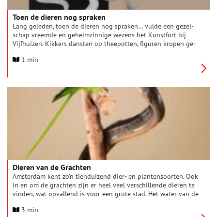
Toen de dieren nog spraken
Lang ge­leden, toen de dieren nog spraken… vulde een ge­zel­
schap vreemde en ge­heim­zin­nige we­zens het Kunstfort bij
Vijfhuizen. Kik­kers dan­sten op thee­potten, fi­guren kropen ge­
tooid met gewei rond aan een touw, en an­tro­po­morfe ge­
1 min
stalten zwierven door de gangen op zoek naar be­te­kenis en
kat­ten­kwaad.
Dieren van de Grachten
Amsterdam kent zo’n tienduizend dier- en plantensoorten. Ook
in en om de grachten zijn er heel veel verschillende dieren te
vinden, wat opvallend is voor een grote stad. Het water van de
grachten wordt steeds schoner waardoor er meer vissoorten te
3 min
vinden zijn. Daarin zwemmen eenden, futen en nestelen