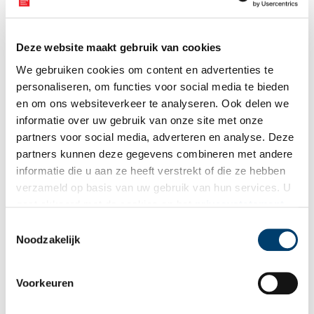
het landschap. De fotoserie is gebundeld in het boek ‘Land en
1 min
Sporen’, dat op 8 september gepresenteerd wordt bij het ABC
Architectuurcentrum in Haarlem. Dit zal tevens de opening zijn
van de foto expositie van dit werk.
Deze website maakt gebruik van cookies
We gebruiken cookies om content en advertenties te
personaliseren, om functies voor social media te bieden
en om ons websiteverkeer te analyseren. Ook delen we
informatie over uw gebruik van onze site met onze
partners voor social media, adverteren en analyse. Deze
partners kunnen deze gegevens combineren met andere
Atlantikwall-bunkers: van schuilplaats tot schatkamer
informatie die u aan ze heeft verstrekt of die ze hebben
Vlak na de Tweede Wereldoorlog waren de bunkers en
verzameld op basis van uw gebruik van hun services. U
versperringen van de Atlantikwall voor velen een pijnlijke
gaat akkoord met de cookies en het
privacystatement
herinnering. Wat gebeurde er met dit verdedigingserfgoed in
de jaren erna? Je komt er meer over te weten in de
als u onze website blijft gebruiken.
Toestemmingsselectie
tentoonstelling ‘Van schuilplaats tot schatkamer. Atlantikwall-
Noodzakelijk
bunkers sinds de oorlog’. Oneindig Noord-Holland sprak met
samensteller Anna Lakmaker over de veelzijdige geschiedenis
van de bunkers in het Noord-Hollandse landschap.
Voorkeuren