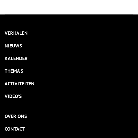
bunker in de Castricumse duinen die het nationaal kunstbezit
moest beschermen tegen de gruwelen van de oorlog.
VERHALEN
NIEUWS
KALENDER
THEMA’S
ACTIVITEITEN
VIDEO’S
OVER ONS
CONTACT