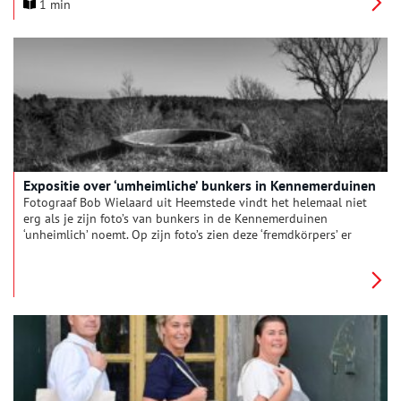
1 min
staatssecretaris toen duidelijk werd dat de grootste bunker
van Nederland wel eens gesloopt zou kunnen worden.
Heemschut is opgelucht en blij met deze daadkrachtige stap.
Expositie over ‘umheimliche’ bunkers in Kennemerduinen
Fotograaf Bob Wielaard uit Heemstede vindt het helemaal niet
erg als je zijn foto’s van bunkers in de Kennemerduinen
‘unheimlich’ noemt. Op zijn foto’s zien deze ‘fremdkörpers’ er
vaak donker en duister uit.