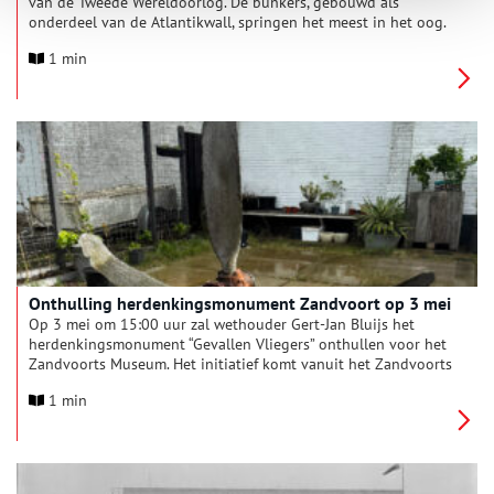
van de Tweede Wereldoorlog. De bunkers, gebouwd als
onderdeel van de Atlantikwall, springen het meest in het oog.
Op zaterdag 25 mei 2024 van 10.00 tot 17.00 uur zijn de
1 min
bunkers van Zeeland tot de Waddeneilanden samen open voor
Bunkerdag.
Onthulling herdenkingsmonument Zandvoort op 3 mei
Op 3 mei om 15:00 uur zal wethouder Gert-Jan Bluijs het
herdenkingsmonument “Gevallen Vliegers” onthullen voor het
Zandvoorts Museum. Het initiatief komt vanuit het Zandvoorts
Museum. Het is onderdeel van de tentoonstelling ‘BUNKERS,
1 min
het verborgen verleden van Zandvoort’. Een tentoonstelling
over Zandvoort tijdens de Tweede Wereldoorlog. Het
monument zal tijdens de tentoonstelling voor het museum
blijven staan.