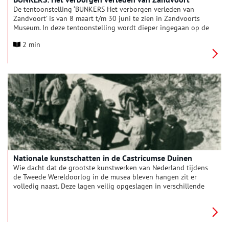
De tentoonstelling ‘BUNKERS Het verborgen verleden van
Zandvoort’ is van 8 maart t/m 30 juni te zien in Zandvoorts
Museum. In deze tentoonstelling wordt dieper ingegaan op de
bouw van de bunkers en het ver-borgen verleden van
2 min
Zandvoort tijdens de Tweede Wereldoorlog. De tentoonstelling
is bedoeld om meer in-zicht te verschaffen en de
gebeurtenissen historisch te duiden. De bouw en functie van
de bunkers vormen de basis van de tentoonstelling. De
tentoonstelling begint in het heden. Met het betreden van
elke ruimte wordt het verborgen verleden van Zandvoort
onthuld.
Nationale kunstschatten in de Castricumse Duinen
Wie dacht dat de grootste kunstwerken van Nederland tijdens
de Tweede Wereldoorlog in de musea bleven hangen zit er
volledig naast. Deze lagen veilig opgeslagen in verschillende
bunkers in de duinen. Het eerste idee hiervoor ontstond naar
aanleiding van een reis naar Spanje door Jonkheer Willem
Sandberg, destijds conservator van het Stedelijk Museum
Amsterdam. Hij begon in 1939 met de aanleg van een bomvrije