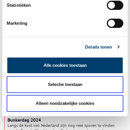
Statistieken
Marketing
‘Land en Sporen’ toont bunkers in het landschap
In het project ‘Land en Sporen’ heeft fotograaf Bob Wielaard de
overblijfselen van bunkers in de Kennemerduinen vastgelegd.
Zijn foto’s verbeelden de relatie van oorlogsgeschiedenis tot
Details tonen
het landschap. Bob vertelt over het project en de
2 min
crowdfunding die hij is gestart om de fotoserie te bundelen in
een boek.
Alle cookies toestaan
Selectie toestaan
Alleen noodzakelijke cookies
Bunkerdag 2024
Langs de kust van Nederland zijn nog veel sporen te vinden