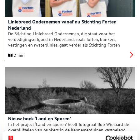
Liniebreed Ondernemen vanaf nu Stichting Forten
Nederland
De Stichting Liniebreed Ondernemen, die staat voor het
verdedigingserfgoed in Nederland, zoals forten, bunkers,
vestingen en (water)linies, gaat verder als Stichting Forten
Nederland. Dat is bekend gemaakt op Fort Nieuwersluis bij de
2 min
aftrap van het Fortenfestival dat op zaterdag 7 september
begint.
Nieuw boek ‘Land en Sporen’
In het project ‘Land en Sporen’ heeft fotograaf Bob Wielaard de
overblijfselen van bunkers in de Kennemerduinen vastgelegd.
Zijn foto’s verbeelden de relatie van oorlogsgeschiedenis tot