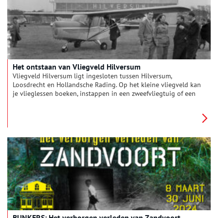
Het ontstaan van Vliegveld Hilversum
Vliegveld Hilversum ligt ingesloten tussen Hilversum,
Loosdrecht en Hollandsche Rading. Op het kleine vliegveld kan
je vlieglessen boeken, instappen in een zweefvliegtuig of een
helikoptervlucht afspreken. In 1938 begon de aanleg op een
open terrein aan de rand van het bos. Vliegveld Hilversum is
inmiddels uitgegroeid tot wat de gebruikers zelf noemen het
‘groenste en gezelligste vliegveld van Nederland’.
BUNKERS: Het verborgen verleden van Zandvoort