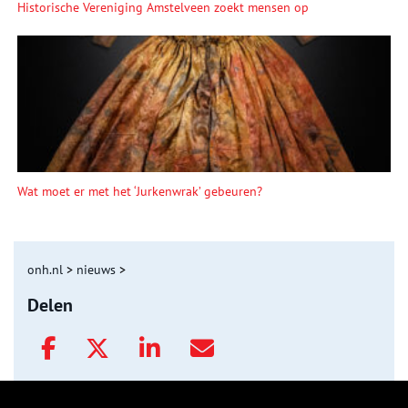
Historische Vereniging Amstelveen zoekt mensen op
Wat moet er met het ‘Jurkenwrak’ gebeuren?
onh.nl
>
nieuws
>
Delen