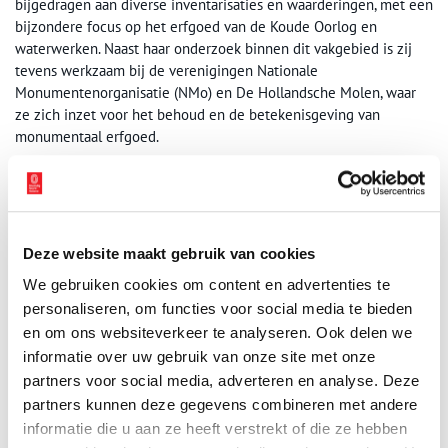
bijgedragen aan diverse inventarisaties en waarderingen, met een
bijzondere focus op het erfgoed van de Koude Oorlog en
waterwerken. Naast haar onderzoek binnen dit vakgebied is zij
tevens werkzaam bij de verenigingen Nationale
Monumentenorganisatie (NMo) en De Hollandsche Molen, waar
ze zich inzet voor het behoud en de betekenisgeving van
monumentaal erfgoed.
Rutger Noorlander
MA
is zelfstandig onderzoeker, adviseur en
schrijver in de erfgoedsectoren gespecialiseerd in militair
erfgoed, waaronder erfgoed van de Koude Oorlog. Rutger voert
onderzoeken en inventarisaties uit voor het Rijk, gemeenten en
Deze website maakt gebruik van cookies
regionale organisaties. Hij is expert in het erfgoed van de Koude
We gebruiken cookies om content en advertenties te
Oorlog, Tweede Wereldoorlog, interbellum, Eerste Wereldoorlog
en Belgische Opstand. Rutger is onder meer actief in de
personaliseren, om functies voor social media te bieden
Werkgroep Koude Oorlog van Stichting Menno van Coehoorn en
en om ons websiteverkeer te analyseren. Ook delen we
de commissie Amsterdam van erfgoedvereniging Heemschut.
informatie over uw gebruik van onze site met onze
Rutger publiceert regelmatig over militair erfgoed.
partners voor social media, adverteren en analyse. Deze
partners kunnen deze gegevens combineren met andere
Schuilen voor de atoombom in Alkmaar. Het erfgoed van de
informatie die u aan ze heeft verstrekt of die ze hebben
Koude Oorlog
is verkrijgbaar via o.a. Uitgeverij Verloren.nl,