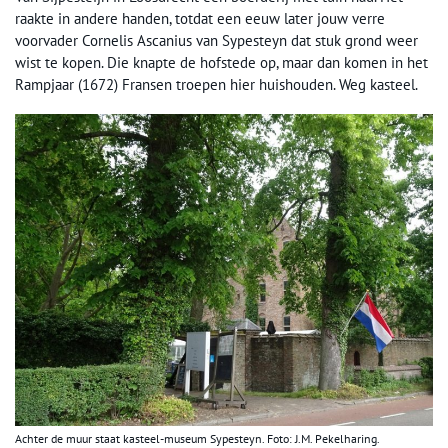
raakte in andere handen, totdat een eeuw later jouw verre
voorvader Cornelis Ascanius van Sypesteyn dat stuk grond weer
wist te kopen. Die knapte de hofstede op, maar dan komen in het
Rampjaar (1672) Fransen troepen hier huishouden. Weg kasteel.
Achter de muur staat kasteel-museum Sypesteyn. Foto: J.M. Pekelharing.