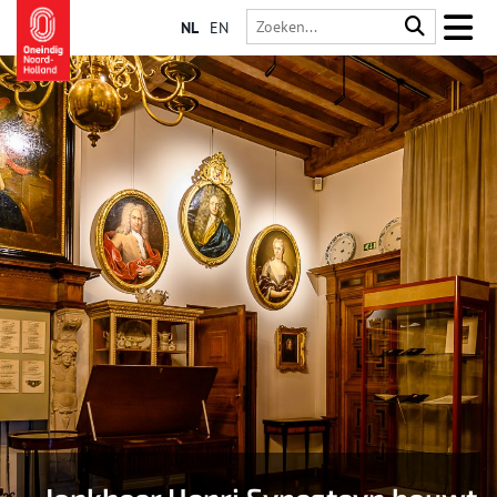
NL
EN