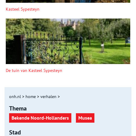
Kasteel Sypesteyn
De tuin van Kasteel Sypesteyn
onh.nl
>
home
>
verhalen
>
Thema
Bekende Noord-Hollanders
Musea
Stad