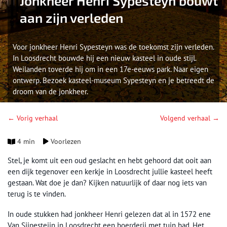
Jonkheer Henri Sypesteyn bouwt
aan zijn verleden
Voor jonkheer Henri Sypesteyn was de toekomst zijn verleden.
In Loosdrecht bouwde hij een nieuw kasteel in oude stijl.
Weilanden toverde hij om in een 17e-eeuws park. Naar eigen
ontwerp. Bezoek kasteel-museum Sypesteyn en je betreedt de
droom van de jonkheer.
← Vorig verhaal
Volgend verhaal →
4 min
Voorlezen
Stel, je komt uit een oud geslacht en hebt gehoord dat ooit aan
een dijk tegenover een kerkje in Loosdrecht jullie kasteel heeft
gestaan. Wat doe je dan? Kijken natuurlijk of daar nog iets van
terug is te vinden.
In oude stukken had jonkheer Henri gelezen dat al in 1572 ene
Van Sijpesteijn in Loosdrecht een boerderij met tuin had. Het