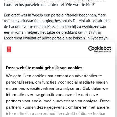
Loosdrechts porselein onder de titel ‘Wie was De Mol?’
Een graaf was in Weesp een porseleinfabriek begonnen, maar
toen de zaak daar failliet ging, besloot ds De Mol uit Loosdrecht
de handel over te nemen. Misschien kon hij zo werklozen aan
een inkomen helpen. Het lukte de predikant om in 1774 in
Loosdrecht kwalitatief prima porselein te bakken. In Sypesteyn
staat de grootste collectie Loosdrechts porselein. Helaas, tien jaar
na de veelbelovende start ging, net als eerder in Weesp, ook dit
project over de kop. Er was te weinig afzet.
Deze website maakt gebruik van cookies
We gebruiken cookies om content en advertenties te
personaliseren, om functies voor social media te bieden
en om ons websiteverkeer te analyseren. Ook delen we
informatie over uw gebruik van onze site met onze
partners voor social media, adverteren en analyse. Deze
partners kunnen deze gegevens combineren met andere
informatie die u aan ze heeft verstrekt of die ze hebben