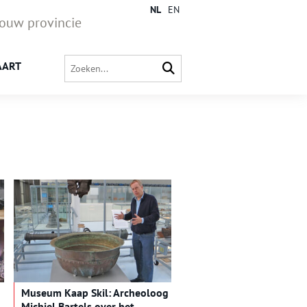
NL
EN
jouw provincie
AART
Museum Kaap Skil: Archeoloog
Michiel Bartels over het