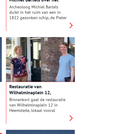
Schervenwrak
Archeoloog Michiel Bartels
duikt in het ruim van een in
1822 gezonken schip, de Pieter
Anthony. Het schip had als
bestemming Suriname en
vervoerde alles wat men nodig
had om een suikerrietplantage
te beginnen. Zowel de
gereedschappen voor de tot
slaaf gemaakten als de luxe
goederen voor de
plantagehouder, die in schril
contrast met elkaar staan.
Restauratie van
Wilhelminaplein 12,
Heemstede
Binnenkort gaat de restauratie
van Wilhelminaplein 12 in
Heemstede, lokaal vooral
bekend als ‘Het huis van Sientje’,
van start. Voorafgaand aan de
restauratie is een
bouwhistorisch onderzoek