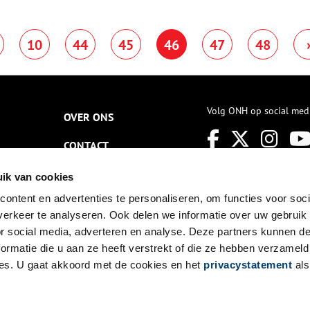
etselwerk, 45 hectare water,
Fred Berendse een lezing over
8 hectare groen en 68
Godfried Bomans, aan de hand
onumenten. De vesting is
van het boekje ‘Met Bomans
10
44
45
46
47
48
ebouwd tussen 1675 en 1685.
door Haarlem’ .
ussen 1875 en 1880 vond de
erbetering van de vesting
laats met de bouw van diverse
azernegebouwen.
Volg ONH op social med
OVER ONS
CONTACT
NIEUWSBRIEF
ik van cookies
ontent en advertenties te personaliseren, om functies voor soci
DISCLAIMER
erkeer te analyseren. Ook delen we informatie over uw gebruik
PRIVACY
or social media, adverteren en analyse. Deze partners kunnen 
ormatie die u aan ze heeft verstrekt of die ze hebben verzameld
TOEGANKELIJKHEID
es. U gaat akkoord met de cookies en het
privacystatement
als