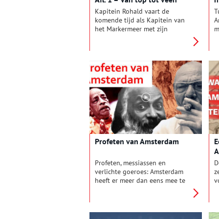
Kapitein Rohald vaart de
T
komende tijd als Kapitein van
A
het Markermeer met zijn
m
zeilschip de VD8 langs de
w
Markermeerdijken. Hij kijk mee,
r
bezoekt de dijkversterking in
h
uitvoering en gaat in gesprek
met bouwers en bewoners,
ondernemers, ecologen en
ingenieurs. Op zoek naar
bijzondere verhalen en
ontdekkingen. Lees hier meer
over de campagne van de
Alliantie Markermeerdijken.
Profeten van Amsterdam
E
A
Z
Profeten, messiassen en
D
verlichte goeroes: Amsterdam
z
heeft er meer dan eens mee te
v
maken gehad. Van de
o
gewelddadige wederdopers tot
v
Lou de Palingboer. Een
h
overzicht van hoogte- en
o