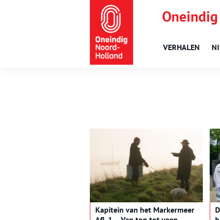
Oneindig
VERHALEN
N
Kapitein van het Markermeer
D
Afl. 1 – Van top tot veen
h