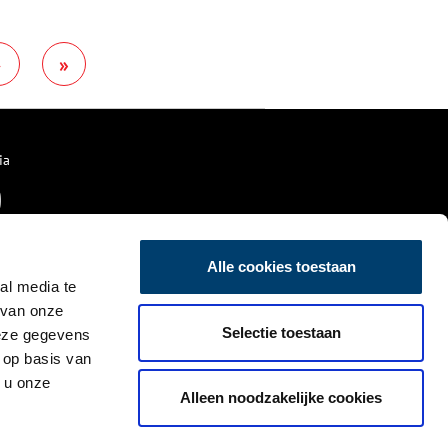
vissersboten in de haven en een
trekschuit van Volendam naar
Edam. (Aan het einde is een
›
»
stuk film van Domburg
(Walcheren) bij deze opname
gevoegd) ‘Opgenomen door de
Haghe-film-fabriek Willy
Mullens’. Film uit de collectie
van Eye Filmmuseum
ia
Amsterdam.
Alle cookies toestaan
al media te
 van onze
Selectie toestaan
deze gegevens
 op basis van
 u onze
Alleen noodzakelijke cookies