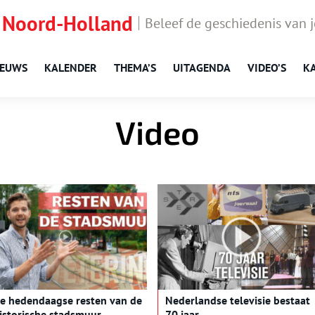
 Noord-Holland
Beleef de geschiedenis van 
IEUWS
KALENDER
THEMA’S
UITAGENDA
VIDEO’S
K
Video
e hedendaagse resten van de
Nederlandse televisie bestaat
istorische stadsmuur
70 jaar