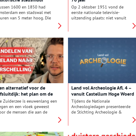
ussen 1600 en 1850 had
Op 2 oktober 1951 vond de
msterdam een stadswal met
eerste nationale televisie-
uren van 5 meter hoog. Die
uitzending plaats: niet vanuit
al is gesloopt. En toch kun je
Hilversum, maar vanuit
esten van de de oude stadswal
Eindhoven! Hoe veroverde de tv
ier en daar terugzien.
de huiskamer? Hoe kwam je aan
een vergunning om televisie te
kunnen kijken? Waarom zorgde
de leader van de NTS (nu NOS)
voor zoveel ophef? Of moest er
verantwoording worden
afgelegd voor de eerste finale
van De Soundmixshow? De
conservatoren van Beeld en
Geluid nemen je mee door
en alternatief voor de
Land vol Archeologie Afl. 4 –
enkele hoogtepunten,
fsluitdijk: het plan om de
vanuit Castellum Hoge Woerd
dieptepunten of gewoon
uiderzee in te polderen
opmerkelijke momenten in 70
e Zuiderzee is eeuwenlang een
Tijdens de Nationale
jaar Nederlandse televisie!
egen en een vloek geweest
Archeologiedagen presenteerde
oor de mensen die aan de
de Stichting Archeologie &
ever woonde.. Ze bracht
Publiek en ArcheoHotspots een
oorspoed door
nieuwe live-talkshow onder de
andelsmogelijkheden maar
titel ‘Land vol archeologie’. De
ok dood en verderf door
vierde aflevering werd