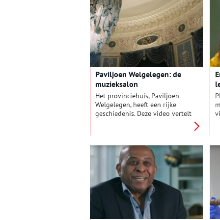
deze vernieuwingen alvast
online.
Paviljoen Welgelegen: de
E
muzieksalon
l
Het provinciehuis, Paviljoen
P
Welgelegen, heeft een rijke
m
geschiedenis. Deze video vertelt
v
het verhaal van de muzieksalon,
H
tegenwoordig het centrum van
g
het provinciaal bestuur.
h
v
M
b
l
o
v
H
C
C