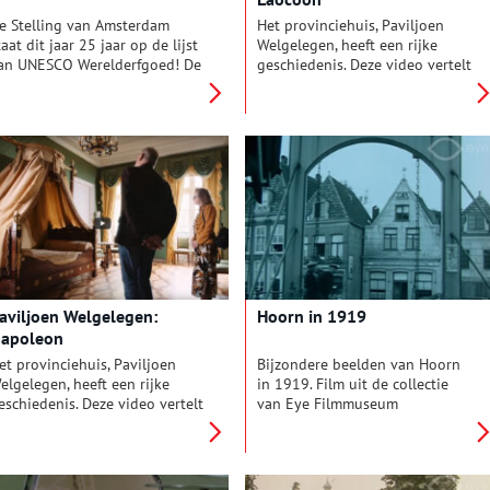
e Stelling van Amsterdam
Het provinciehuis, Paviljoen
taat dit jaar 25 jaar op de lijst
Welgelegen, heeft een rijke
an UNESCO Werelderfgoed! De
geschiedenis. Deze video vertelt
ijzondere verdedigingsring die
het verhaal van het
estaat uit van 46 forten, dijken
Laocoönbeeld in de tuin.
n sluizen is erfgoed van
ereldformaat: uitzonderlijk én
nvervangbaar. Gedeputeerde
an de Provincie Noord-Holland
ita Pels bezocht het Fort van
oofddorp dat onlangs
elemaal gerestaureerd is en
laar voor de toekomst!
aviljoen Welgelegen:
Hoorn in 1919
apoleon
et provinciehuis, Paviljoen
Bijzondere beelden van Hoorn
elgelegen, heeft een rijke
in 1919. Film uit de collectie
eschiedenis. Deze video vertelt
van Eye Filmmuseum
et verhaal van Lodewijk
Amsterdam.
apoleon, een van de
eroemdste voormalige
ewoners van het paviljoen.