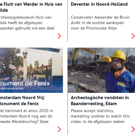
e Fluit van Warder in Huis van
Deventer in Noord-Holland
ilde
rcheologiemuseum Huis van
Conservator Alexander de Bruin
ilde heeft de afgelopen
duikt in de oudste aankopen
aanden gebruikt om een deel
voor de Provinciale Atlas
an de tentoonstellingen
Noord-Holland. Hij laat ons
pnieuw in te richten en te
kaarten zien uit de 16e eeuw
ernieuwen. De komende
die Jacob van Deventer in
aanden toont het museum
opdracht van Filips II heeft
eze vernieuwingen alvast
gemaakt.
nline.
msterdam Noord Vrij:
Archeologische vondsten in
onument de Fenix
Baandervesting, Edam
at herinnert er anno 2020 in
Please accept statistics,
msterdam Noord nog aan de
marketing cookies to watch this
weede Wereldoorlog? Deze
video. In de afgelopen weken
raag staat centraal in de
heeft Hollandia archeologen in
entoonstelling Noord Vrij in
opdracht van KondorWessels