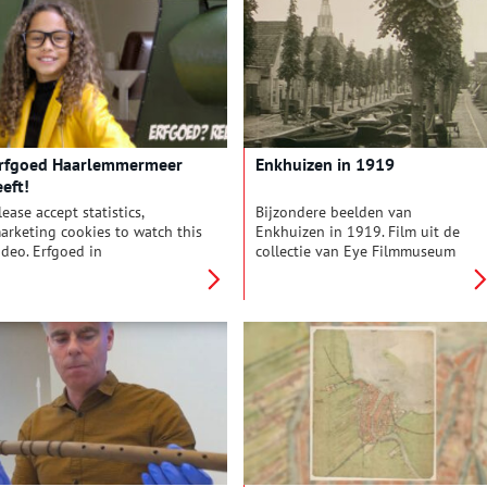
rfgoed Haarlemmermeer
Enkhuizen in 1919
eeft!
lease accept statistics,
Bijzondere beelden van
arketing cookies to watch this
Enkhuizen in 1919. Film uit de
ideo. Erfgoed in
collectie van Eye Filmmuseum
aarlemmermeer is niet van
Amsterdam.
isteren. Het is de wereld om je
een: die van nu, die van
roeger én die van morgen.
aak kennis met de
eeldbepalende erfgoed
ocaties in Haarlemmermeer en
ntdek steeds nieuwe
errassingen. Met
aarlemmermeer Museum De
ruquius/Historisch Museum,
RASH Luchtoorlog- […]