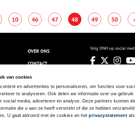
useum Amsterdam Noord, te
Projecten en BPD
ien van april 2020 t/m najaar
Gebiedsontwikkeling een
021.
omvangrijk archeologisch
10
46
47
48
49
50
onderzoek uitgevoerd op het
oude Kornäs terrein in Edam.
Uit eerder onderzoek is naar
voren gekomen dat er mogelijk
scheepswerven en pakhuizen
hebben gestaan uit de
Volg ONH op social med
OVER ONS
zeventiende en […]
CONTACT
NIEUWSBRIEF
ik van cookies
ontent en advertenties te personaliseren, om functies voor soci
DISCLAIMER
erkeer te analyseren. Ook delen we informatie over uw gebruik
PRIVACY
or social media, adverteren en analyse. Deze partners kunnen 
ormatie die u aan ze heeft verstrekt of die ze hebben verzameld
TOEGANKELIJKHEID
es. U gaat akkoord met de cookies en het
privacystatement
als