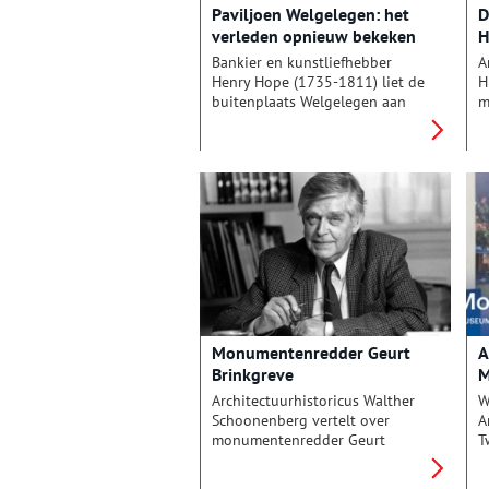
Paviljoen Welgelegen: het
D
verleden opnieuw bekeken
H
Bankier en kunstliefhebber
A
Henry Hope (1735-1811) liet de
H
buitenplaats Welgelegen aan
m
het eind van de 18e eeuw
v
bouwen om er zijn
o
kunstcollectie in onder te
v
brengen. Henry Hope was
m
vennoot van Hope & Co, een in
d
Amsterdam gevestigd
o
handelshuis.
Monumentenredder Geurt
A
Brinkgreve
M
Architectuurhistoricus Walther
W
Schoonenberg vertelt over
A
monumentenredder Geurt
T
Brinkgreve.
v
t