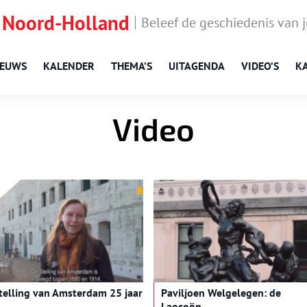
 Noord-Holland
Beleef de geschiedenis van 
IEUWS
KALENDER
THEMA’S
UITAGENDA
VIDEO’S
K
Video
telling van Amsterdam 25 jaar
Paviljoen Welgelegen: de
Laocoön