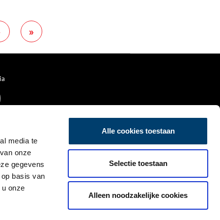
Museum Amsterdam Noord, te
zien van april 2020 t/m najaar
2021.
›
»
ia
Alle cookies toestaan
al media te
 van onze
Selectie toestaan
deze gegevens
 op basis van
 u onze
Alleen noodzakelijke cookies