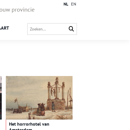
NL
EN
jouw provincie
AART
Het horrorhotel van
Amsterdam