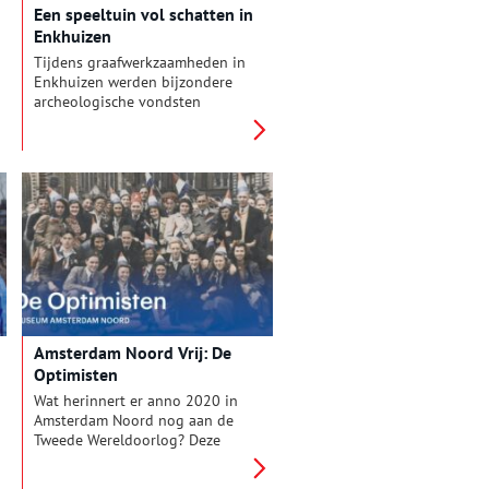
Een speeltuin vol schatten in
Enkhuizen
Tijdens graafwerkzaamheden in
Enkhuizen werden bijzondere
archeologische vondsten
gedaan. Kijk je mee?
Amsterdam Noord Vrij: De
Optimisten
Wat herinnert er anno 2020 in
Amsterdam Noord nog aan de
Tweede Wereldoorlog? Deze
vraag staat centraal in de
tentoonstelling Noord Vrij in