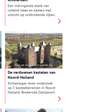
Een indringende stank van
rottend vlees en kamers met
uitzicht op ontbindende lijken.
Welkom in Het Tolhuis.
De verdwenen kastelen van
Noord-Holland
Archeologen doen onderzoek
op 5 kasteelterreinen in Noord-
Holland: Brederode (Santpoort-
Zuid), Assumburg en Oud
Haerlem (Heemskerk), Ter Wijc
(Beverwijk) en Aelbrechtsberg
(Bloemendaal). Zij bezochten de