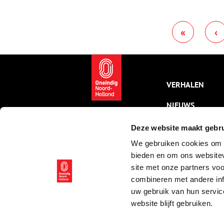
M
z
2
«
‹
VERHALEN
NIEUWS
KALENDER
Deze website maakt gebru
We gebruiken cookies om c
THEMA’S
bieden en om ons websitev
ACTIVITEITEN
site met onze partners vo
combineren met andere inf
VIDEO’S
uw gebruik van hun servic
website blijft gebruiken.