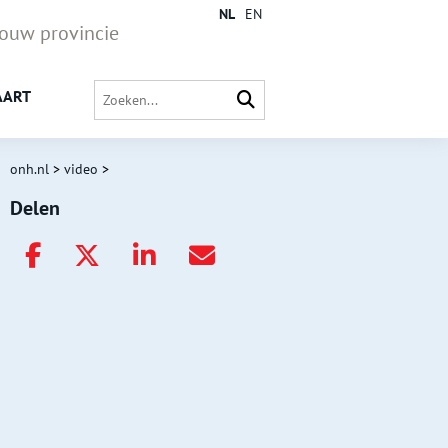
NL
EN
jouw provincie
AART
onh.nl
>
video
>
Delen