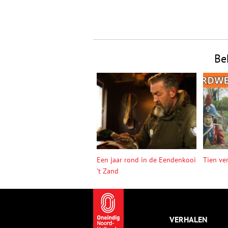
Be
Een jaar rond in de Eendenkooi
Tien ve
’t Zand
VERHALEN