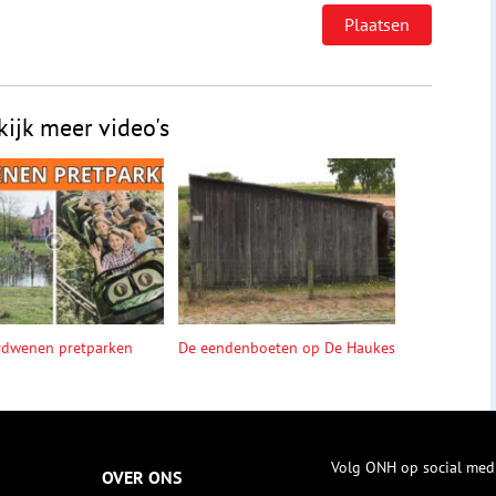
kijk meer video's
rdwenen pretparken
De eendenboeten op De Haukes
Volg ONH op social med
OVER ONS