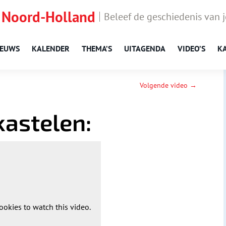
 Noord-Holland
Beleef de geschiedenis van 
IEUWS
KALENDER
THEMA’S
UITAGENDA
VIDEO’S
K
Volgende video →
astelen:
ookies to watch this video.