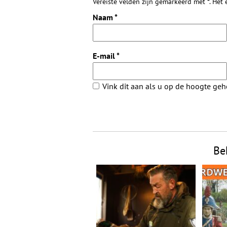
Vereiste velden zijn gemarkeerd met *. Het
Naam
*
E-mail
*
Vink dit aan als u op de hoogte ge
Be