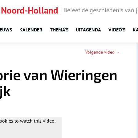
 Noord-Holland
Beleef de geschiedenis van 
IEUWS
KALENDER
THEMA’S
UITAGENDA
VIDEO’S
K
Volgende video →
torie van Wieringen
jk
ookies to watch this video.