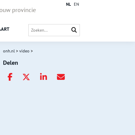
NL
EN
jouw provincie
AART
onh.nl
>
video
>
Delen