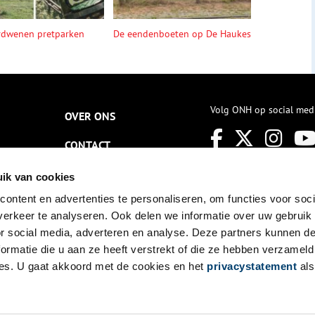
rdwenen pretparken
De eendenboeten op De Haukes
Volg ONH op social med
OVER ONS
CONTACT
NIEUWSBRIEF
ik van cookies
ontent en advertenties te personaliseren, om functies voor soci
DISCLAIMER
erkeer te analyseren. Ook delen we informatie over uw gebruik
PRIVACY
or social media, adverteren en analyse. Deze partners kunnen 
ormatie die u aan ze heeft verstrekt of die ze hebben verzameld
TOEGANKELIJKHEID
es. U gaat akkoord met de cookies en het
privacystatement
als