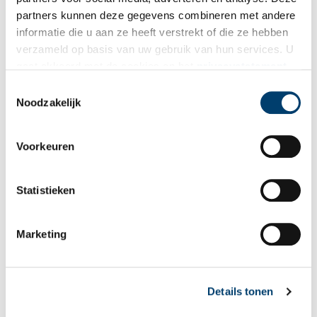
partners kunnen deze gegevens combineren met andere
informatie die u aan ze heeft verstrekt of die ze hebben
Vink dit aan als u op de hoogte gehouden wil worden.
verzameld op basis van uw gebruik van hun services. U
gaat akkoord met de cookies en het
privacystatement
als u onze website blijft gebruiken.
Toestemmingsselectie
Noodzakelijk
Bekijk meer video's
Voorkeuren
Statistieken
Marketing
Een jaar rond in de Eendenkooi ’t Zand
Details tonen