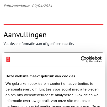
Publicatiedatum: 09/04/2024
Aanvullingen
Vul deze informatie aan of geef een reactie.
Vereiste velden zijn gemarkeerd met *. Het e-mailadres wordt niet
Deze website maakt gebruik van cookies
gepubliceerd.
We gebruiken cookies om content en advertenties te
Naam
*
personaliseren, om functies voor social media te bieden
en om ons websiteverkeer te analyseren. Ook delen we
informatie over uw gebruik van onze site met onze
E-mail
*
partners voor social media, adverteren en analyse. Deze