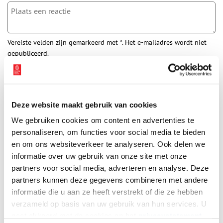
Vereiste velden zijn gemarkeerd met *. Het e-mailadres wordt niet
gepubliceerd.
Naam
*
Deze website maakt gebruik van cookies
E-mail
*
We gebruiken cookies om content en advertenties te
personaliseren, om functies voor social media te bieden
Vink dit aan als u op de hoogte gehouden wil worden.
en om ons websiteverkeer te analyseren. Ook delen we
informatie over uw gebruik van onze site met onze
partners voor social media, adverteren en analyse. Deze
partners kunnen deze gegevens combineren met andere
informatie die u aan ze heeft verstrekt of die ze hebben
verzameld op basis van uw gebruik van hun services. U
Bekijk meer video's
gaat akkoord met de cookies en het
privacystatement