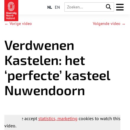
NL
EN
← Vorige video
Volgende video →
Verdwenen
Kastelen: het
‘perfecte’ kasteel
Nuwendoorn
Please accept
statistics, marketing
cookies to watch this
video.