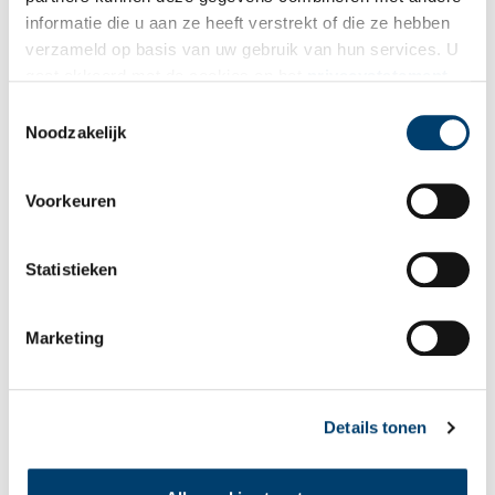
Vink dit aan als u op de hoogte gehouden wil worden.
informatie die u aan ze heeft verstrekt of die ze hebben
verzameld op basis van uw gebruik van hun services. U
gaat akkoord met de cookies en het
privacystatement
als u onze website blijft gebruiken.
Toestemmingsselectie
Noodzakelijk
Bekijk meer video's
Voorkeuren
Statistieken
Marketing
Een jaar rond in de Eendenkooi ’t Zand
Details tonen