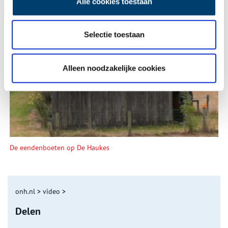
Alle cookies toestaan
Selectie toestaan
Tien verdwenen pretparken
Alleen noodzakelijke cookies
De eendenboeten op De Haukes
onh.nl
>
video
>
Delen